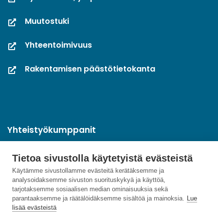
Muutostuki
Yhteentoimivuus
Rakentamisen päästötietokanta
Yhteistyökumppanit
Tietoa sivustolla käytetyistä evästeistä
Käytämme sivustollamme evästeitä kerätäksemme ja
analysoidaksemme sivuston suorituskykyä ja käyttöä,
tarjotaksemme sosiaalisen median ominaisuuksia sekä
parantaaksemme ja räätälöidäksemme sisältöä ja mainoksia.
Lue
lisää evästeistä