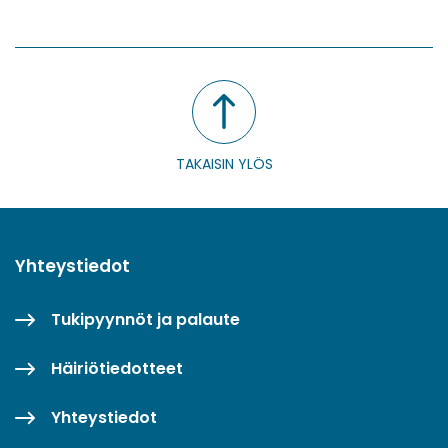
WhatsApissa
Facebookissa
Twitterissä
LinkedInissä
TAKAISIN YLÖS
Yhteystiedot
Tukipyynnöt ja palaute
Häiriötiedotteet
Yhteystiedot