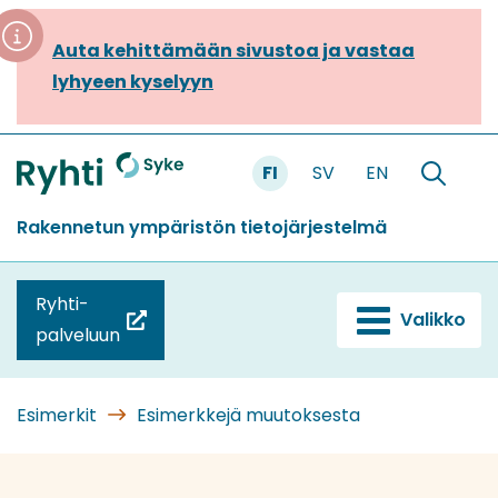
Siirry
sisältöön
Auta kehittämään sivustoa ja vastaa
lyhyeen kyselyyn
FI
SV
EN
Etusivu
Hae
sivustolt
Rakennetun ympäristön tietojärjestelmä
Ryhti-
Valikko
(siirryt
palveluun
toiseen
palveluun)
Esimerkit
Esimerkkejä muutoksesta