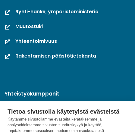
Ryhti-hanke, ympäristöministeriö
Muutostuki
Yhteentoimivuus
Rakentamisen päästötietokanta
Yhteistyökumppanit
Tietoa sivustolla käytetyistä evästeistä
Käytämme sivustollamme evästeitä kerätäksemme ja
analysoidaksemme sivuston suorituskykyä ja käyttöä,
tarjotaksemme sosiaalisen median ominaisuuksia sekä