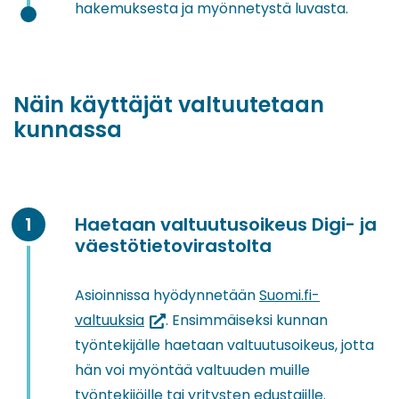
hakemuksesta ja myönnetystä luvasta.
Näin käyttäjät valtuutetaan
kunnassa
Haetaan valtuutusoikeus Digi- ja
väestötietovirastolta
Asioinnissa hyödynnetään
Suomi.fi-
(siirryt
valtuuksia
. Ensimmäiseksi kunnan
toiseen
työntekijälle haetaan valtuutusoikeus, jotta
palveluun)
hän voi myöntää valtuuden muille
työntekijöille tai yritysten edustajille.