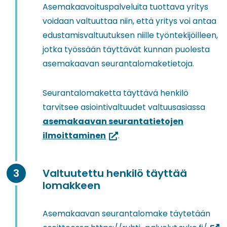
Asemakaavoituspalveluita tuottava yritys
voidaan valtuuttaa niin, että yritys voi antaa
edustamisvaltuutuksen niille työntekijöilleen,
jotka työssään täyttävät kunnan puolesta
asemakaavan seurantalomaketietoja.
Seurantalomaketta täyttävä henkilö
tarvitsee asiointivaltuudet valtuusasiassa
asemakaavan seurantatietojen
(siirryt
ilmoittaminen
.
toiseen
palveluun)
Valtuutettu henkilö täyttää
lomakkeen
Asemakaavan seurantalomake täytetään