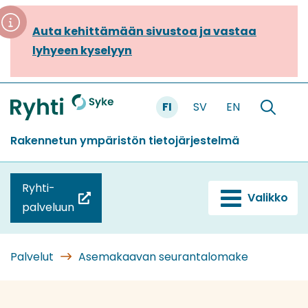
Siirry
sisältöön
Auta kehittämään sivustoa ja vastaa
lyhyeen kyselyyn
FI
SV
EN
Etusivu
Hae
sivustolt
Rakennetun ympäristön tietojärjestelmä
Ryhti-
Valikko
(siirryt
palveluun
toiseen
palveluun)
Palvelut
Asemakaavan seurantalomake