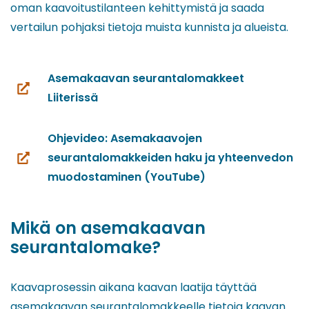
oman kaavoitustilanteen kehittymistä ja saada
vertailun pohjaksi tietoja muista kunnista ja alueista.
Asemakaavan seurantalomakkeet
(siirryt
Liiterissä
toiseen
palveluun)
Ohjevideo: Asemakaavojen
seurantalomakkeiden haku ja yhteenvedon
(siirryt
muodostaminen (YouTube)
toiseen
palveluun)
Mikä on asemakaavan
seurantalomake?
Kaavaprosessin aikana kaavan laatija täyttää
asemakaavan seurantalomakkeelle tietoja kaavan