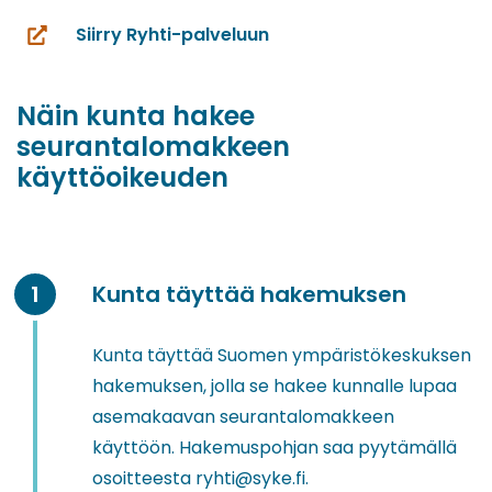
Siirry Ryhti-palveluun
(siirryt
toiseen
palveluun)
Näin kunta hakee
seurantalomakkeen
käyttöoikeuden
Kunta täyttää hakemuksen
Kunta täyttää Suomen ympäristökeskuksen
hakemuksen,
jolla se hakee kunnalle lupaa
asemakaavan seurantalomakkeen
käyttöön. Hakemuspohjan saa pyytämällä
osoitteesta ryhti@syke.fi.