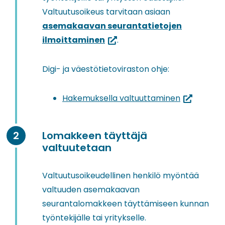
Valtuutusoikeus tarvitaan asiaan
asemakaavan seurantatietojen
(siirryt
ilmoittaminen
.
toiseen
palveluun)
Digi- ja väestötietoviraston ohje:
(siirryt
Hakemuksella valtuuttaminen
toiseen
palveluun)
Lomakkeen täyttäjä
valtuutetaan
Valtuutusoikeudellinen henkilö myöntää
valtuuden asemakaavan
seurantalomakkeen täyttämiseen kunnan
työntekijälle tai yritykselle.