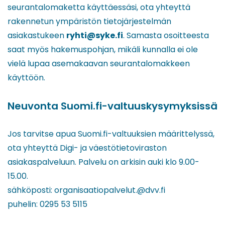
seurantalomaketta käyttäessäsi, ota yhteyttä
rakennetun ympäristön tietojärjestelmän
asiakastukeen
ryhti@syke.fi
. Samasta osoitteesta
saat myös hakemuspohjan, mikäli kunnalla ei ole
vielä lupaa asemakaavan seurantalomakkeen
käyttöön.
Neuvonta Suomi.fi-valtuuskysymyksissä
Jos tarvitse apua Suomi.fi-valtuuksien määrittelyssä,
ota yhteyttä Digi- ja väestötietoviraston
asiakaspalveluun. Palvelu on arkisin auki klo 9.00-
15.00.
sähköposti: organisaatiopalvelut.@dvv.fi
puhelin: 0295 53 5115