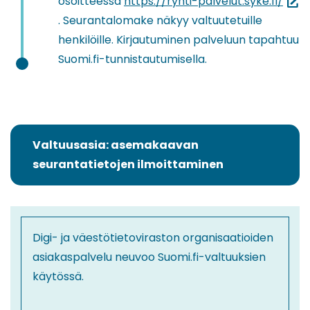
(siirr
osoitteessa
https://ryhti-palvelut.syke.fi/
tois
. Seurantalomake näkyy valtuutetuille
palv
henkilöille. Kirjautuminen palveluun tapahtuu
Suomi.fi-tunnistautumisella.
Valtuusasia: asemakaavan
(siirryt
seurantatietojen ilmoittaminen
toiseen
palveluun)
Digi- ja väestötietoviraston organisaatioiden
asiakaspalvelu neuvoo Suomi.fi-valtuuksien
käytössä.