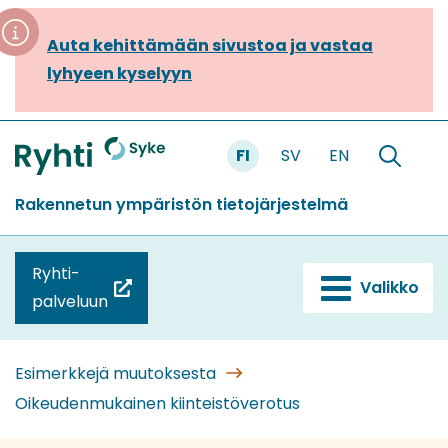
Siirry
sisältöön
Auta kehittämään sivustoa ja vastaa
lyhyeen kyselyyn
FI
SV
EN
Etusivu
Hae
sivustolt
Rakennetun ympäristön tietojärjestelmä
Ryhti-
Valikko
(siirryt
palveluun
toiseen
palveluun)
Esimerkkejä muutoksesta
Oikeudenmukainen kiinteistöverotus