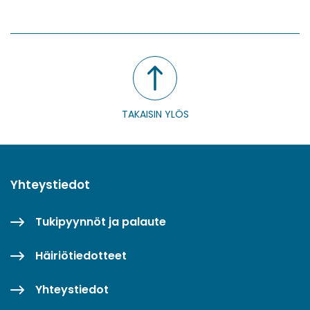
WhatsApissa
Facebookissa
Twitterissä
LinkedInissä
TAKAISIN YLÖS
Yhteystiedot
Tukipyynnöt ja palaute
Häiriötiedotteet
Yhteystiedot