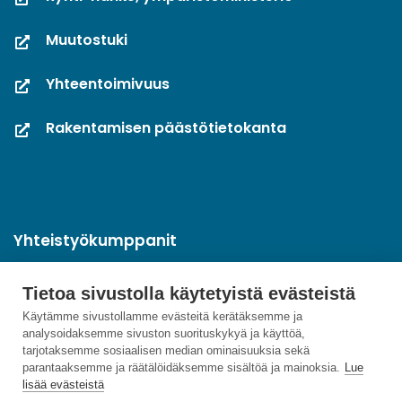
Muutostuki
Yhteentoimivuus
Rakentamisen päästötietokanta
Yhteistyökumppanit
Tietoa sivustolla käytetyistä evästeistä
Käytämme sivustollamme evästeitä kerätäksemme ja
analysoidaksemme sivuston suorituskykyä ja käyttöä,
tarjotaksemme sosiaalisen median ominaisuuksia sekä
parantaaksemme ja räätälöidäksemme sisältöä ja mainoksia.
Lue
lisää evästeistä