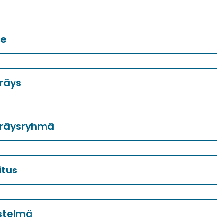
de
räys
räysryhmä
itus
stelmä