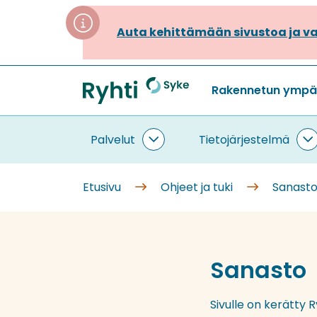
Siirry
sisältöön
Auta kehittämään sivustoa ja va
Rakennetun ympäri
Etusivu
Palvelut
Tietojärjestelmä
Palvelut
T
alasivut
a
Etusivu
Ohjeet ja tuki
Sanast
Sanasto
Sivulle on kerätty 