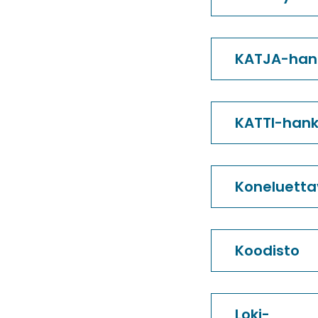
KATJA-han
KATTI-han
Koneluett
Koodisto
Loki-