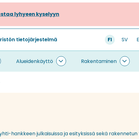
staa lyhyeen kyselyyn
stön tietojärjestelmä
FI
SV
Alueidenkäyttö
Rakentaminen
ietojärjestelmä
Alueidenkäyttö
Rake
lasivut
alasivut
alasi
o
Ryhti-hankkeen julkaisuissa ja esityksissä sekä rakennetu