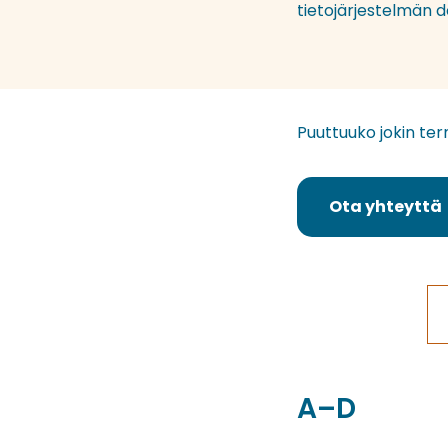
tietojärjestelmän 
Puuttuuko jokin ter
Ota yhteyttä
A–D