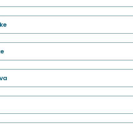
ke
ke
ava