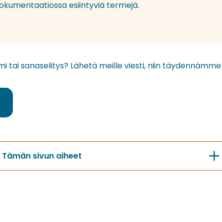
dokumentaatiossa esiintyviä termejä.
mi tai sanaselitys? Lähetä meille viesti, niin täydennämm
Tämän sivun aiheet