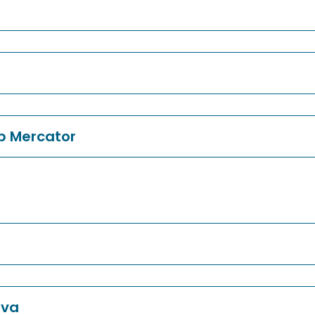
b Mercator
ava