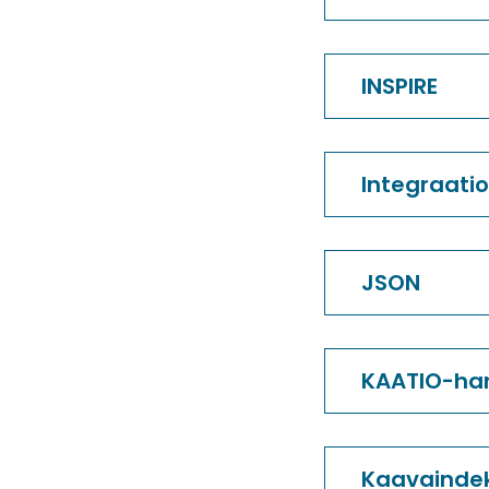
INSPIRE
Integraatio
JSON
KAATIO-ha
Kaavaindek