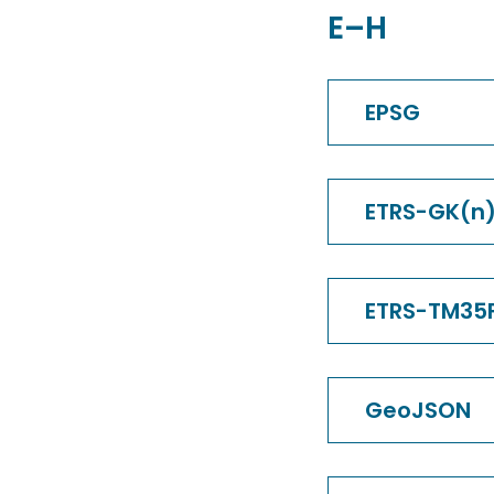
E–H
EPSG
ETRS-GK(n)
ETRS-TM35F
GeoJSON