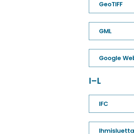
GeoTIFF
GML
Google We
I–L
IFC
Ihmisluett