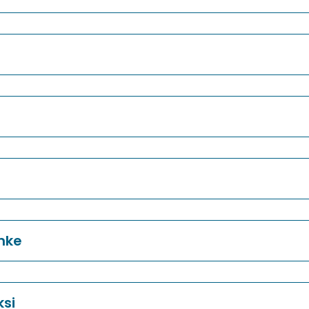
nke
si