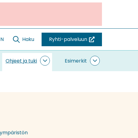
EN
Haku
Ryhti-palveluun
(siirryt
toiseen
palveluun)
Ohjeet ja tuki
Esimerkit
ntaminen
Ohjeet
Esimerkit
vut
ja
alasivut
tuki
alasivut
n ympäristön