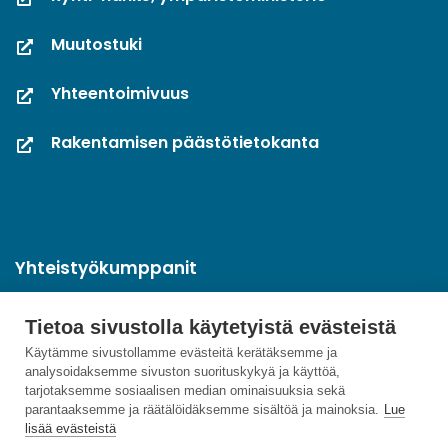
Muutostuki
Yhteentoimivuus
Rakentamisen päästötietokanta
Yhteistyökumppanit
Tietoa sivustolla käytetyistä evästeistä
Käytämme sivustollamme evästeitä kerätäksemme ja
analysoidaksemme sivuston suorituskykyä ja käyttöä,
tarjotaksemme sosiaalisen median ominaisuuksia sekä
parantaaksemme ja räätälöidäksemme sisältöä ja mainoksia.
Lue
lisää evästeistä