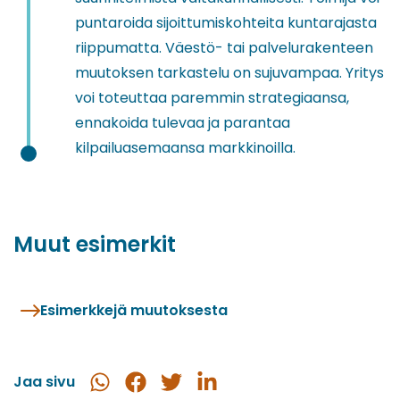
puntaroida sijoittumiskohteita kuntarajasta
riippumatta. Väestö- tai palvelurakenteen
muutoksen tarkastelu on sujuvampaa. Yritys
voi toteuttaa paremmin strategiaansa,
ennakoida tulevaa ja parantaa
kilpailuasemaansa markkinoilla.
Muut esimerkit
Esimerkkejä muutoksesta
Jaa sivu
Jaa
Jaa
Jaa
Jaa