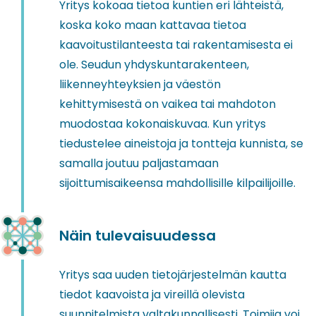
Yritys kokoaa tietoa kuntien eri lähteistä,
koska koko maan kattavaa tietoa
kaavoitustilanteesta tai rakentamisesta ei
ole. Seudun yhdyskuntarakenteen,
liikenneyhteyksien ja väestön
kehittymisestä on vaikea tai mahdoton
muodostaa kokonaiskuvaa. Kun yritys
tiedustelee aineistoja ja tontteja kunnista, se
samalla joutuu paljastamaan
sijoittumisaikeensa mahdollisille kilpailijoille.
Näin tulevaisuudessa
Yritys saa uuden tietojärjestelmän kautta
tiedot kaavoista ja vireillä olevista
suunnitelmista valtakunnallisesti. Toimija voi