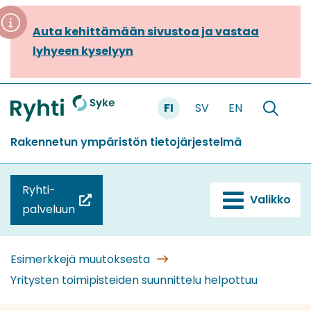
Siirry
sisältöön
Auta kehittämään sivustoa ja vastaa
lyhyeen kyselyyn
FI
SV
EN
Etusivu
Hae
sivustolt
Rakennetun ympäristön tietojärjestelmä
Ryhti-
Valikko
(siirryt
palveluun
toiseen
palveluun)
Esimerkkejä muutoksesta
Yritysten toimipisteiden suunnittelu helpottuu