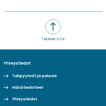
WhatsApissa
Facebookissa
Twitterissä
LinkedInissä
TAKAISIN YLÖS
Yhteystiedot
Tukipyynnöt ja palaute
Häiriötiedotteet
Yhteystiedot