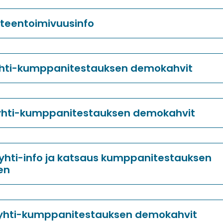
hteentoimivuusinfo
yhti-kumppanitestauksen demokahvit
Ryhti-kumppanitestauksen demokahvit
Ryhti-info ja katsaus kumppanitestauksen
en
Ryhti-kumppanitestauksen demokahvit