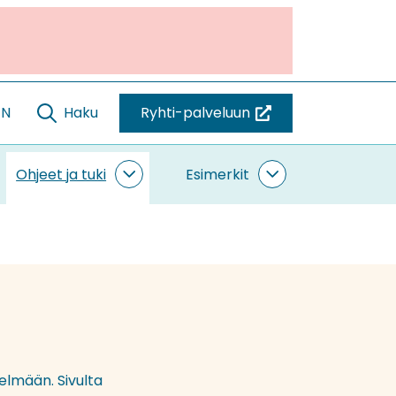
EN
Haku
Ryhti-palveluun
(siirryt
toiseen
palveluun)
Ohjeet ja tuki
Esimerkit
ntaminen
Ohjeet
Esimerkit
vut
ja
alasivut
tuki
alasivut
telmään. Sivulta