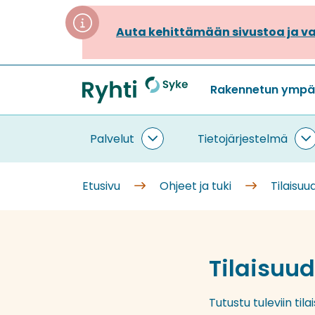
Siirry
sisältöön
Auta kehittämään sivustoa ja va
Rakennetun ympäri
Etusivu
Palvelut
Tietojärjestelmä
Palvelut
T
alasivut
a
Etusivu
Ohjeet ja tuki
Tilaisuu
Tilaisuud
Tutustu tuleviin til