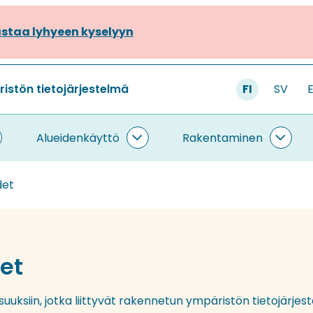
staa lyhyeen kyselyyn
stön tietojärjestelmä
FI
SV
Alueidenkäyttö
Rakentaminen
ietojärjestelmä
Alueidenkäyttö
Rake
lasivut
alasivut
alasi
det
et
aisuuksiin, jotka liittyvät rakennetun ympäristön tietojärjes