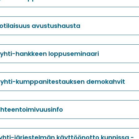
fotilaisuus avustushausta
 Ryhti-hankkeen loppuseminaari
 Ryhti-kumppanitestauksen demokahvit
 Yhteentoimivuusinfo
Ryhti-järjestelmän käyttöönotto kunnissa -