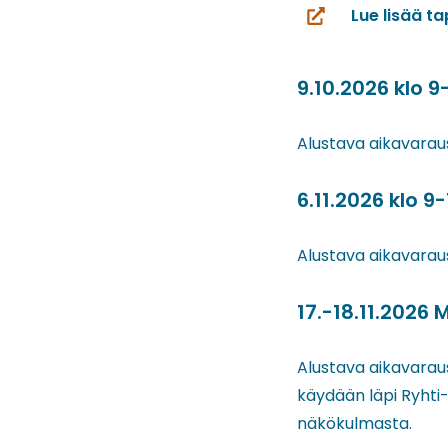
Lue lisää t
(siirryt
toiseen
palveluun)
9.10.2026 klo
Alustava aikavarau
6.11.2026 klo
Alustava aikavarau
17.-18.11.2026 
Alustava aikavaraus
käydään läpi Ryhti-
näkökulmasta.