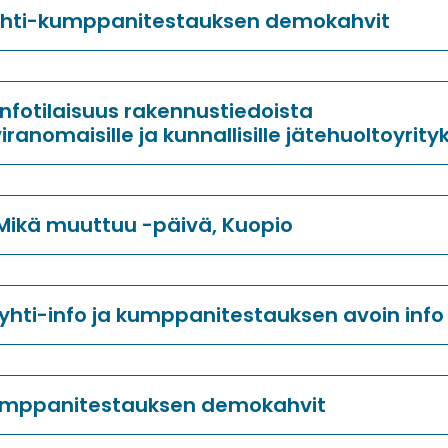
Ryhti-kumppanitestauksen demokahvit
Infotilaisuus rakennustiedoista
ranomaisille ja kunnallisille jätehuoltoyrityk
 Mikä muuttuu -päivä, Kuopio
yhti-info ja kumppanitestauksen avoin info
umppanitestauksen demokahvit