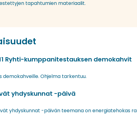
jestettyjen tapahtumien materiaalit.
laisuudet
9-11 Ryhti-kumppanitestauksen demokahvit
s demokahveille. Ohjelma tarkentuu.
ävät yhdyskunnat -päivä
vät yhdyskunnat -päivän teemana on energiatehokas r