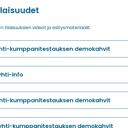
ilaisuudet
 tilaisuuksien videot ja esitysmateriaalit.
yhti-kumppanitestauksen demokahvit
yhti-info
yhti-kumppanitestauksen demokahvit
Ryhti-kumppanitestauksen demokahvit