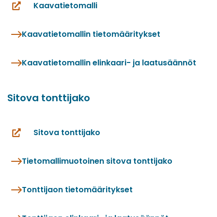
Kaavatietomalli
(siirryt
toiseen
Kaavatietomallin tietomääritykset
palveluun)
Kaavatietomallin elinkaari- ja laatusäännöt
Sitova tonttijako
Sitova tonttijako
(siirryt
toiseen
Tietomallimuotoinen sitova tonttijako
palveluun)
Tonttijaon tietomääritykset