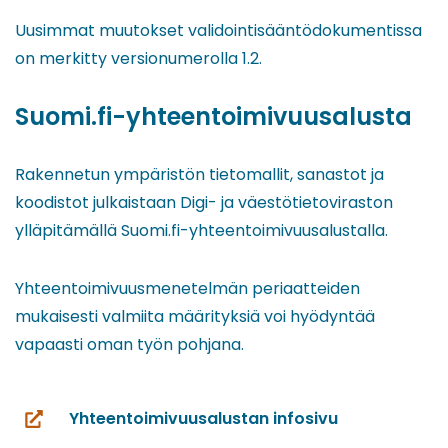
Uusimmat muutokset validointisääntödokumentissa
on merkitty versionumerolla 1.2.
Suomi.fi-yhteentoimivuusalusta
Rakennetun ympäristön tietomallit, sanastot ja
koodistot julkaistaan Digi- ja väestötietoviraston
ylläpitämällä Suomi.fi-yhteentoimivuusalustalla.
Yhteentoimivuusmenetelmän periaatteiden
mukaisesti valmiita määrityksiä voi hyödyntää
vapaasti oman työn pohjana.
Yhteentoimivuusalustan infosivu
(siirryt