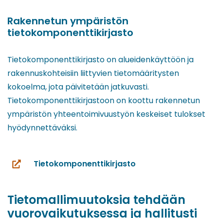
toiseen
palveluun)
Rakennetun ympäristön
tietokomponenttikirjasto
Tietokomponenttikirjasto on alueidenkäyttöön ja
rakennuskohteisiin liittyvien tietomääritysten
kokoelma, jota päivitetään jatkuvasti.
Tietokomponenttikirjastoon on koottu rakennetun
ympäristön yhteentoimivuustyön keskeiset tulokset
hyödynnettäväksi.
Tietokomponenttikirjasto
(siirryt
toiseen
palveluun)
Tietomallimuutoksia tehdään
vuorovaikutuksessa ja hallitusti