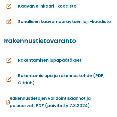
toiseen
Kaavan elinkaari -koodisto
palveluun)
(siirryt
toiseen
Sanallisen kaavamääräyksen laji -koodisto
palveluun)
(siirryt
toiseen
palveluun)
Rakennustietovaranto
Rakentamisen lupapäätökset
(siirryt
toiseen
Rakentamislupa ja rakennuskohde (PDF,
palveluun)
(siirryt
GitHub)
toiseen
palveluun)
Rakennustietojen validointisäännöt ja
paluuarvot, PDF (päivitetty 7.3.2024)