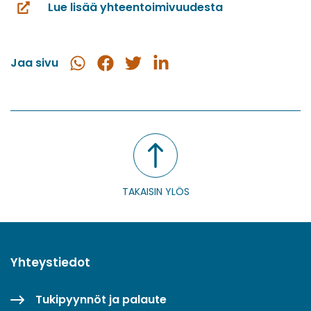
Lue lisää yhteentoimivuudesta
(siirryt
toiseen
palveluun)
Jaa sivu
Jaa
Jaa
Jaa
Jaa
WhatsApissa
Facebookissa
Twitterissä
LinkedInissä
TAKAISIN YLÖS
Yhteystiedot
Tukipyynnöt ja palaute