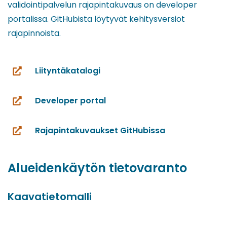
validointipalvelun rajapintakuvaus on developer
portalissa. GitHubista löytyvät kehitysversiot
rajapinnoista.
Liityntäkatalogi
(siirryt
toiseen
Developer portal
palveluun)
(siirryt
toiseen
Rajapintakuvaukset GitHubissa
palveluun)
(siirryt
toiseen
palveluun)
Alueidenkäytön tietovaranto
Kaavatietomalli