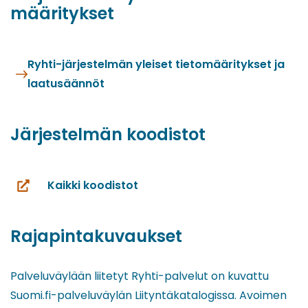
määritykset
Ryhti-järjestelmän yleiset tietomääritykset ja
laatusäännöt
Järjestelmän koodistot
Kaikki koodistot
(siirryt
toiseen
palveluun)
Rajapintakuvaukset
Palveluväylään liitetyt Ryhti-palvelut on kuvattu
Suomi.fi-palveluväylän Liityntäkatalogissa. Avoimen