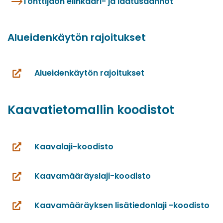
Tonttijaon elinkaari- ja laatusäännöt
Alueidenkäytön rajoitukset
Alueidenkäytön rajoitukset
(siirryt
toiseen
palveluun)
Kaavatietomallin koodistot
Kaavalaji-koodisto
(siirryt
toiseen
Kaavamääräyslaji-koodisto
palveluun)
(siirryt
toiseen
Kaavamääräyksen lisätiedonlaji -koodisto
palveluun)
(siirryt