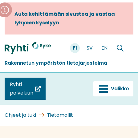
Siirry
sisältöön
Auta kehittämään sivustoa ja vastaa
lyhyeen kyselyyn
FI
SV
EN
Etusivu
Hae
sivustolt
Rakennetun ympäristön tietojärjestelmä
Ryhti-
Valikko
(siirryt
palveluun
toiseen
palveluun)
Ohjeet ja tuki
Tietomallit