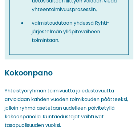
tietosisältöön liittyen voidaan viedä
yhteentoimivuusprosessiin,
valmistaudutaan yhdessä Ryhti-
järjestelmän ylläpitovaiheen
toimintaan.
Kokoonpano
Yhteistyöryhmän toimivuutta ja edustavuutta
arvioidaan kahden vuoden toimikauden päätteeksi,
jolloin ryhmä asetetaan uudelleen päivitetyllä
kokoonpanolla. Kuntaedustajat vaihtuvat
tasapuolisuuden vuoksi.