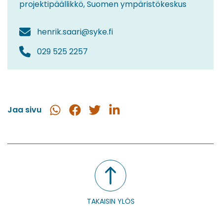
projektipäällikkö, Suomen ympäristökeskus
henrik.saari@syke.fi
029 525 2257
Jaa sivu
Jaa
Jaa
Jaa
Jaa
WhatsApissa
Facebookissa
Twitterissä
LinkedInissä
TAKAISIN YLÖS