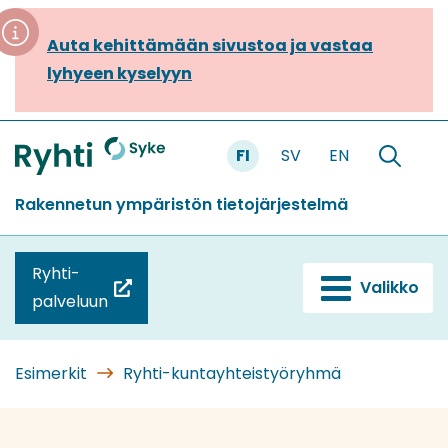
Siirry
sisältöön
Auta kehittämään sivustoa ja vastaa
lyhyeen kyselyyn
FI
SV
EN
Etusivu
Hae
sivustolt
Rakennetun ympäristön tietojärjestelmä
Ryhti-
Valikko
(siirryt
palveluun
toiseen
palveluun)
Esimerkit
Ryhti-kuntayhteistyöryhmä