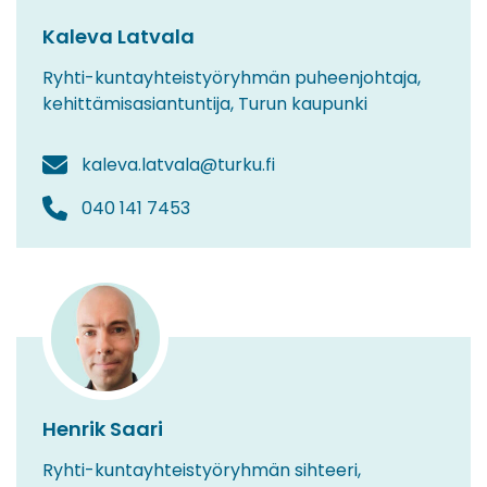
Kaleva Latvala
Ryhti-kuntayhteistyöryhmän puheenjohtaja,
kehittämisasiantuntija, Turun kaupunki
kaleva.latvala@turku.fi
040 141 7453
Henrik Saari
Ryhti-kuntayhteistyöryhmän sihteeri,