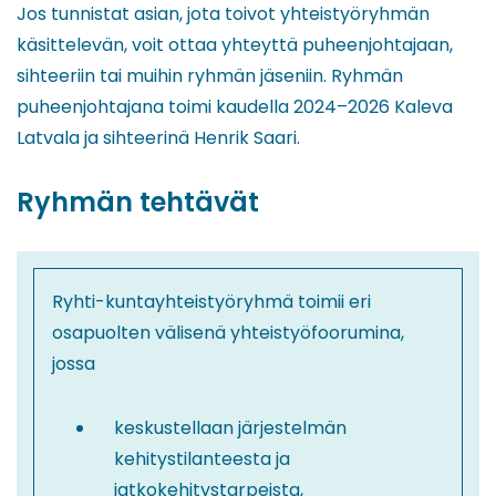
Jos tunnistat asian, jota toivot yhteistyöryhmän
käsittelevän, voit ottaa yhteyttä puheenjohtajaan,
sihteeriin tai muihin ryhmän jäseniin. Ryhmän
puheenjohtajana toimi kaudella 2024–2026 Kaleva
Latvala ja sihteerinä Henrik Saari.
Ryhmän tehtävät
Ryhti-kuntayhteistyöryhmä toimii eri
osapuolten välisenä yhteistyöfoorumina,
jossa
keskustellaan järjestelmän
kehitystilanteesta ja
jatkokehitystarpeista,