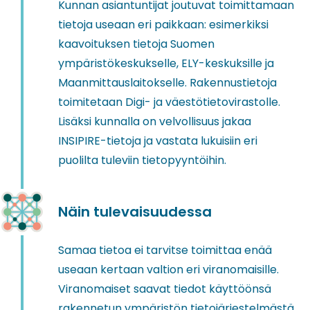
Kun
nan asiantuntijat joutuvat
toimittamaan
tietoja useaan eri paikkaan
: esimerkiksi
kaavoituksen tietoja Suomen
ympäristökeskukselle, ELY-keskuksille ja
Maanmittauslaitokselle.
Rakennustietoja
toimitetaan Digi- ja väestötietovirastolle
.
Lisäksi kun
nalla on velvollisuus jakaa
INSIPIRE-tietoja ja vasta
ta
lukuisiin
eri
puolilta tuleviin
tietopyyntöihin.
Näin tulevaisuudessa
Samaa tietoa ei tarvitse toimittaa enää
useaan kertaan valtion eri viranomaisille.
Viranomaiset saavat tiedot käyttöönsä
r
a
kennetun ympäristön tietojärjestelmästä
,