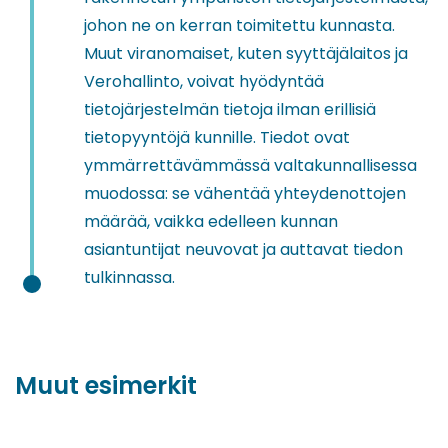
johon ne on kerran toimitettu kunnasta.
Muut viranomaiset, kuten syyttäjälaitos ja
Verohallinto, voivat hyödyntää
tietojärjestelmän tietoja ilman erillisiä
tietopyyntöjä kunnille. Tie
dot
o
vat
ymmärrettävämmässä valtakunnallisessa
muodossa
: se
vähentää yhteydenottojen
määrää
, vaikka edelleen kunnan
asiantuntijat neuvovat ja auttavat tiedon
tulkinnassa.
Muut esimerkit