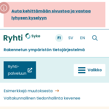
Siirry
sisältöön
Auta kehittämään sivustoa ja vastaa
lyhyeen kyselyyn
FI
SV
EN
Etusivu
Hae
sivustolt
Rakennetun ympäristön tietojärjestelmä
Ryhti-
Valikko
(siirryt
palveluun
toiseen
palveluun)
Esimerkkejä muutoksesta
Valtakunnallinen tiedonhallinta kevenee