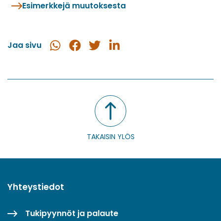
Esimerkkejä muutoksesta
Jaa sivu
Jaa
Jaa
Jaa
Jaa
WhatsApissa
Facebookissa
Twitterissä
LinkedInissä
TAKAISIN YLÖS
Yhteystiedot
Tukipyynnöt ja palaute