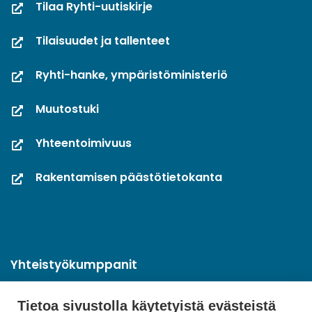
Tilaa Ryhti-uutiskirje
Tilaisuudet ja tallenteet
Ryhti-hanke, ympäristöministeriö
Muutostuki
Yhteentoimivuus
Rakentamisen päästötietokanta
Yhteistyökumppanit
Tietoa sivustolla käytetyistä evästeistä