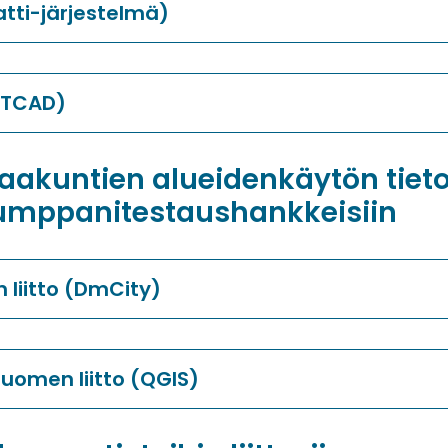
tti-järjestelmä)
(YTCAD)
aakuntien alueidenkäytön tieto
 kumppanitestaushankkeisiin
 liitto (DmCity)
uomen liitto (QGIS)