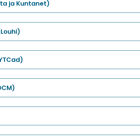
ta ja Kuntanet)
(Louhi)
(YTCad)
(OCM)