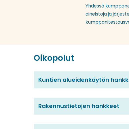
Yhdessä kumppaneide
aineistoja ja järje
kumppanitestausva
Oikopolut
Kuntien alueidenkäytön hankk
Rakennustietojen hankkeet