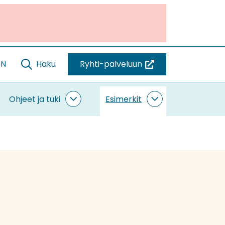
EN
Haku
Ryhti-palveluun
(siirryt
toiseen
palveluun)
Ohjeet ja tuki
Esimerkit
ntaminen
Ohjeet
Esimerkit
vut
ja
alasivut
tuki
alasivut