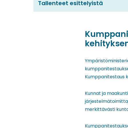
Tallenteet esittelyistä
Kumppanit
kehitykse
Ympäristöministeri
kumppanitestauksee
Kumppanitestaus kä
Kunnat ja maakunti
järjestelmätoimitt
merkittävästi kunta
Kumppanitestauksee