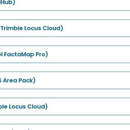
iHub)
(Trimble Locus Cloud)
I FactaMap Pro)
S Area Pack)
ble Locus Cloud)