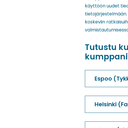
käyttöön uudet tie
tietojärjestelmään
koskeviin ratkaisu
valmistautumisessa
Tutustu ku
kumppanit
Espoo (Tykk
Helsinki (F