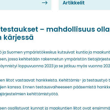
Artikkelit
estaukset – mahdollisuus olla
n kärjessä
ö ja Suomen ympäristökeskus kutsuivat kuntia ja maakunti
n, jossa kehitetään rakennetun ympäristön tietojärjest
ynnistyi loppuvuonna 2023 ja se jatkuu myös vuonna 202
en liitot vastaavat hankkeista. Kehittämis- ja testausty
ajien kanssa. Ennen testausvaiheeseen pääsemistä hankk
järjestelmien kehittämistyötä.
n osallistuvat kunnat ja maakuntien liitot ovat ensimmäis