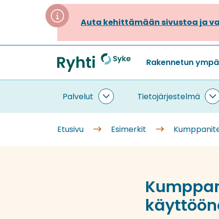
Siirry
sisältöön
Auta kehittämään sivustoa ja va
Rakennetun ympäri
Etusivu
Palvelut
Tietojärjestelmä
Palvelut
T
alasivut
a
Etusivu
Esimerkit
Kumppanite
Kumppani
käyttöön