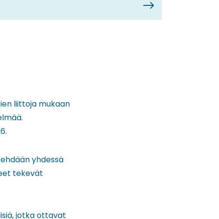
en liittoja mukaan
elmää.
6.
ö tehdään yhdessä
eet tekevät
iä, jotka ottavat