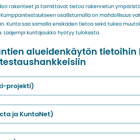
don rakenteet ja toimittavat tietoa rakennetun ympärist
. Kumppanitestaukseen osallistumalla on mahdollisuus vai
ihin. Kunta saa samalla ensikäden tietoa sekä tukea muut
. Laajempi kuntajoukko hyötyy tuloksista.
ntien alueidenkäytön tietoihin li
estaushankkeisiin
i-projekti)
acta ja KuntaNet)