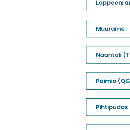
Lappeenran
Muurame
Naantali (T
Paimio (QG
Pihtipudas