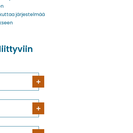
ön
kuttaa järjestelmää
okseen
ittyviin