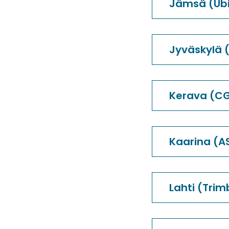
Jämsä (Ub
Jyväskylä 
Kerava (CG
Kaarina (A
Lahti (Trim