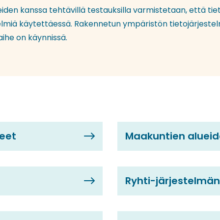
n kanssa tehtävillä testauksilla varmistetaan, että tieto
stelmiä käytettäessä. Rakennetun ympäristön tietojärjest
ihe on käynnissä.
eet
Maakuntien aluei
Ryhti-järjestelmä