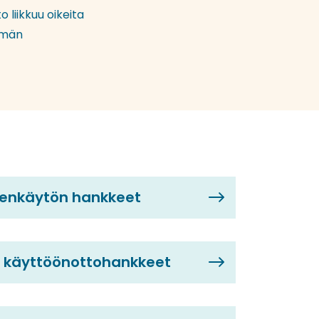
 liikkuu oikeita
elmän
denkäytön hankkeet
n käyttöönottohankkeet