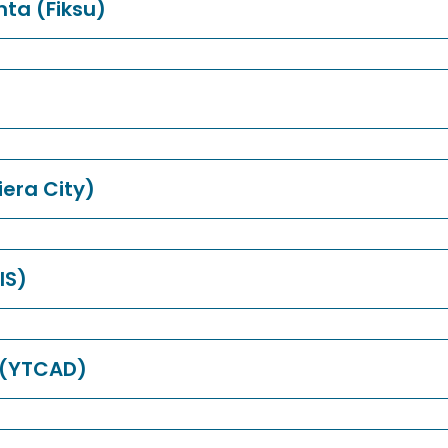
ta (Fiksu)
iera City)
IS)
 (YTCAD)