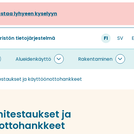
staa lyhyeen kyselyyn
stön tietojärjestelmä
FI
SV
Alueidenkäyttö
Rakentaminen
ietojärjestelmä
Alueidenkäyttö
Rake
lasivut
alasivut
alasi
staukset ja käyttöönottohankkeet
testaukset ja
ottohankkeet