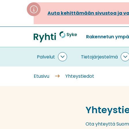
Siirry
sisältöön
Auta kehittämään sivustoa ja va
Rakennetun ympäri
Etusivu
Palvelut
Tietojärjestelmä
Palvelut
T
alasivut
a
Etusivu
Yhteystiedot
Yhteysti
Ota yhteyttä Suome