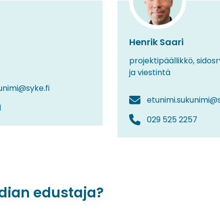
Henrik Saari
projektipäällikkö, sido
ja viestintä
unimi@syke.fi
etunimi.sukunimi@s
1
029 525 2257
dian edustaja?