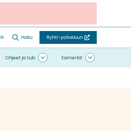
EN
Haku
Ryhti-palveluun
(siirryt
toiseen
palveluun)
Ohjeet ja tuki
Esimerkit
ntaminen
Ohjeet
Esimerkit
vut
ja
alasivut
tuki
alasivut