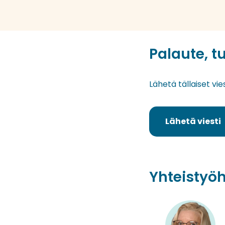
Palaute, t
Lähetä tällaiset vi
Lähetä viesti
Yhteistyöh