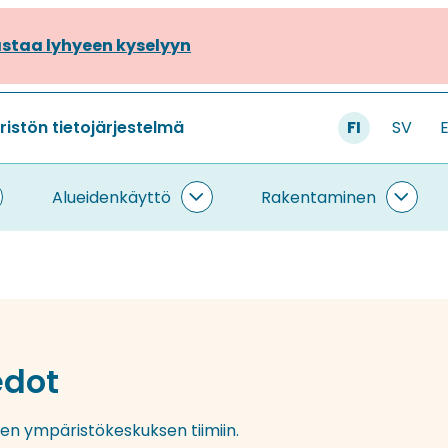
staa lyhyeen kyselyyn
stön tietojärjestelmä
FI
SV
Alueidenkäyttö
Rakentaminen
ietojärjestelmä
Alueidenkäyttö
Rake
lasivut
alasivut
alasi
edot
n ympäristökeskuksen tiimiin.