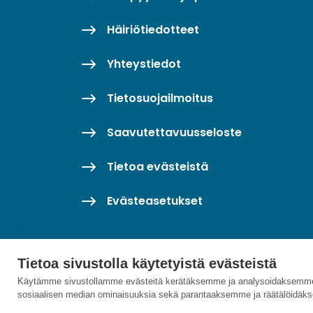
Häiriötiedotteet
Yhteystiedot
Tietosuojailmoitus
Saavutettavuusseloste
Tietoa evästeistä
Evästeasetukset
Tietoa sivustolla käytetyistä evästeistä
Käytämme sivustollamme evästeitä kerätäksemme ja analysoidaksemme 
sosiaalisen median ominaisuuksia sekä parantaaksemme ja räätälöidäks