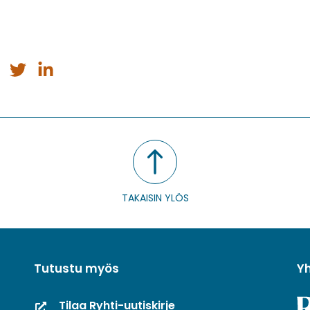
a
Jaa
Jaa
issa
ebookissa
Twitterissä
LinkedInissä
TAKAISIN YLÖS
Tutustu myös
Y
Tilaa Ryhti-uutiskirje