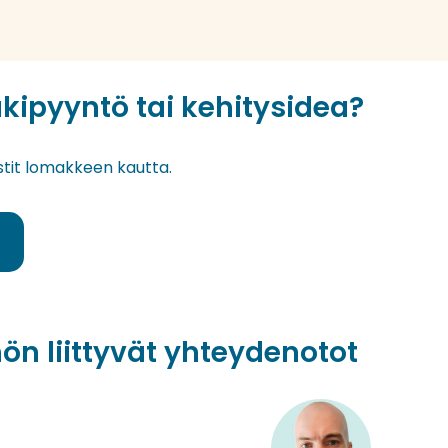
ukipyyntö tai kehitysidea?
estit lomakkeen kautta.
ön liittyvät yhteydenotot