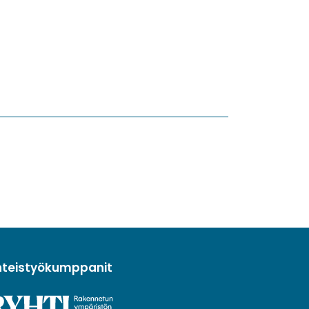
hteistyökumppanit