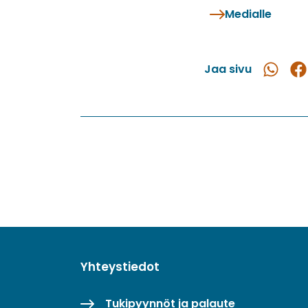
Medialle
Jaa sivu
Jaa
Ja
WhatsAp
Fac
Yhteystiedot
Tukipyynnöt ja palaute