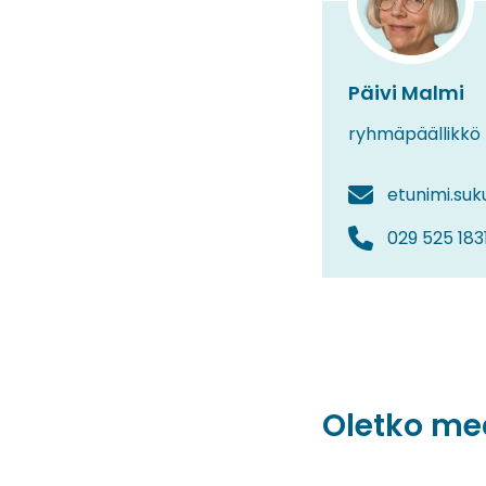
Päivi Malmi
ryhmäpäällikkö
etunimi.suk
029 525 183
Oletko me