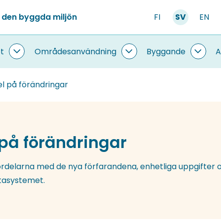
 den byggda miljön
FI
SV
EN
t
Områdesanvändning
Byggande
A
Information
Områdesanvändning
Bygg
om
undersidor
under
systemet
l på förändringar
undersidor
på förändringar
rdelarna med de nya förfarandena, enhetliga uppgifter 
tasystemet.