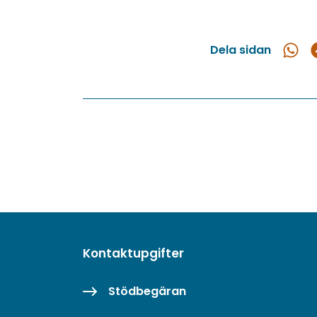
Dela sidan
Dela
D
i
What
F
Kontaktupgifter
Stödbegäran