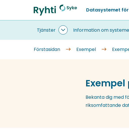
Gå
Datasystemet för
till
Förstasidan
innehållet
Tjänster
Information om systeme
Tjänster
undersidor
Förstasidan
Exempel
Exempe
Exempel 
Bekanta dig med fö
riksomfattande da