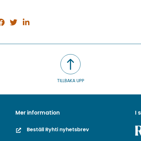
ela
Dela
Dela
på
på
på
sApp
acebook
Twitter
LinkedIn
TILLBAKA UPP
Mer information
I
Beställ Ryhti nyhetsbrev