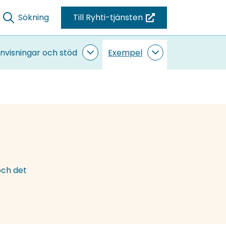
Sökning
Till Ryhti-tjänsten
(du
blir
omdirigerad
nvisningar och stöd
Exempel
ande
Anvisningar
Exempel
till
sidor
och
undersidor
stöd
en
undersidor
annan
tjänst)
och det