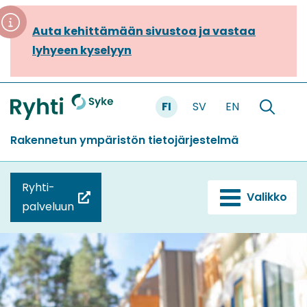
Siirry
sisältöön
Auta kehittämään sivustoa ja vastaa
lyhyeen kyselyyn
FI
SV
EN
Etusivu
Hae
sivustolt
Rakennetun ympäristön tietojärjestelmä
Ryhti-
Valikko
(siirryt
palveluun
toiseen
palveluun)