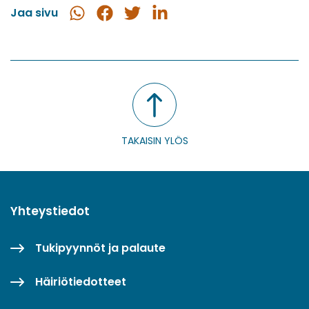
Jaa sivu
Jaa
Jaa
Jaa
Jaa
WhatsApissa
Facebookissa
Twitterissä
LinkedInissä
TAKAISIN YLÖS
Yhteystiedot
Tukipyynnöt ja palaute
Häiriötiedotteet