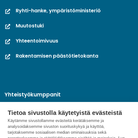
Ryhti-hanke, ympäristöministeriö
Muutostuki
Yhteentoimivuus
Rakentamisen päästötietokanta
Yhteistyökumppanit
Tietoa sivustolla käytetyistä evästeistä
Käytämme sivustollamme evästeitä kerätäksemme ja
analysoidaksemme sivuston suorituskykyä ja käyttöä,
tarjotaksemme sosiaalisen median ominaisuuksia sekä