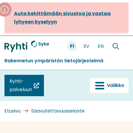
Siirry
sisältöön
Auta kehittämään sivustoa ja vastaa
lyhyeen kyselyyn
FI
SV
EN
Etusivu
Hae
sivustolt
Rakennetun ympäristön tietojärjestelmä
Ryhti-
Valikko
(siirryt
palveluun
toiseen
palveluun)
Etusivu
Saavutettavuusseloste