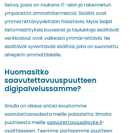
tietoa, jossa on mukana IT-alan ja rakennetun
ympäristön ammattitermistöä. Sisällöt ovat
ymmärrettävyydeltään haastavia. Myös laajat
tietomäärityksiä kuvaavat ja taulukkoja sisältävät
verkkosivut ovat vaikeasti ymmärrettäviä. Ne
sisältävät syventävää sisältöä, joka on suunnattu
aihepiirin ammattilaisille.
Huomasitko
saavutettavuuspuutteen
digipalvelussamme?
Sinulla on oikeus antaa sivustomme
saavutettavuudesta meille palautetta. Ilmoita
puutteesta meille
saavutettavuus@syke.fi
-
osoitteeseen. Teemme parhaamme puutteen