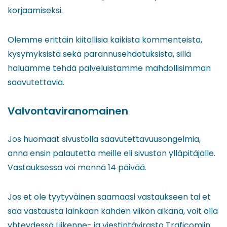
korjaamiseksi.
Olemme erittäin kiitollisia kaikista kommenteista,
kysymyksistä sekä parannusehdotuksista, sillä
haluamme tehdä palveluistamme mahdollisimman
saavutettavia.
Valvontaviranomainen
Jos huomaat sivustolla saavutettavuusongelmia,
anna ensin palautetta meille eli sivuston ylläpitäjälle.
Vastauksessa voi mennä 14 päivää.
Jos et ole tyytyväinen saamaasi vastaukseen tai et
saa vastausta lainkaan kahden viikon aikana, voit olla
yhteydessä Liikenne- ja viestintävirasto Traficomiin.