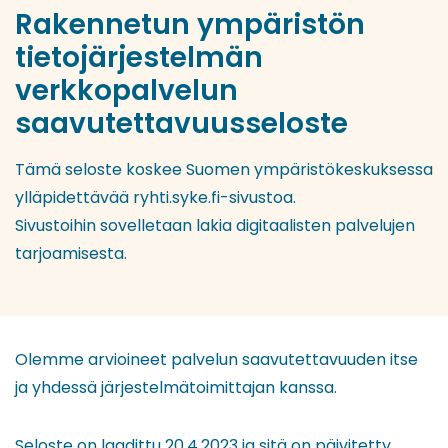
Rakennetun ympäristön
tietojärjestelmän
verkkopalvelun
saavutettavuusseloste
Tämä seloste koskee Suomen ympäristökeskuksessa
ylläpidettävää ryhti.syke.fi-sivustoa.
Sivustoihin sovelletaan lakia digitaalisten palvelujen
tarjoamisesta.
Olemme arvioineet palvelun saavutettavuuden itse
ja yhdessä järjestelmätoimittajan kanssa.
Seloste on laadittu 20.4.2023 ja sitä on päivitetty