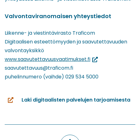
Valvontaviranomaisen yhteystiedot
Liikenne- ja viestintävirasto Traficom
Digitaalisen esteettömyyden ja saavutettavuuden
valvontayksikkö
(siirryt
www.saavutettavuusvaatimukset.fi
toiseen
saavutettavuus@traficom.fi
palveluun)
puhelinnumero (vaihde) 029 534 5000
Laki digitaalisten palvelujen tarjoamisesta
(siirryt
toiseen
palveluun)