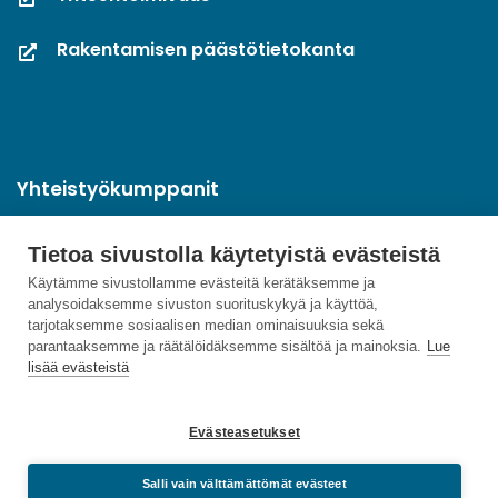
Rakentamisen päästötietokanta
Yhteistyökumppanit
Tietoa sivustolla käytetyistä evästeistä
Käytämme sivustollamme evästeitä kerätäksemme ja
analysoidaksemme sivuston suorituskykyä ja käyttöä,
tarjotaksemme sosiaalisen median ominaisuuksia sekä
parantaaksemme ja räätälöidäksemme sisältöä ja mainoksia.
Lue
lisää evästeistä
Evästeasetukset
Salli vain välttämättömät evästeet