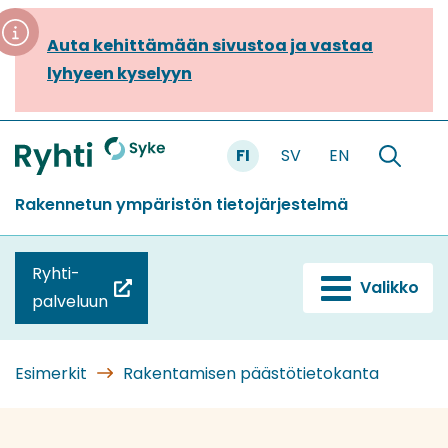
Siirry
sisältöön
Auta kehittämään sivustoa ja vastaa
lyhyeen kyselyyn
FI
SV
EN
Etusivu
Hae
sivustolt
Rakennetun ympäristön tietojärjestelmä
Ryhti-
Valikko
(siirryt
palveluun
toiseen
palveluun)
Esimerkit
Rakentamisen päästötietokanta