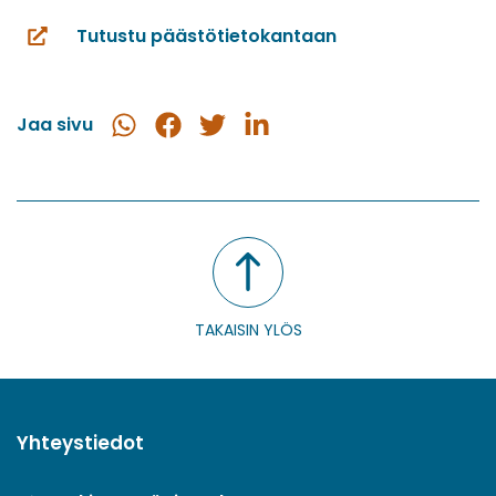
Tutustu päästötietokantaan
(siirryt
toiseen
palveluun)
Jaa sivu
Jaa
Jaa
Jaa
Jaa
WhatsApissa
Facebookissa
Twitterissä
LinkedInissä
TAKAISIN YLÖS
Yhteystiedot