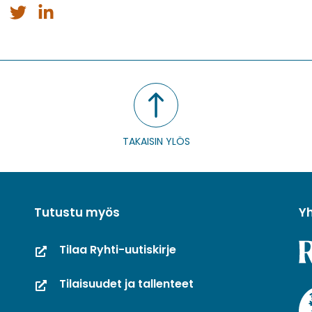
a
Jaa
Jaa
issa
ebookissa
Twitterissä
LinkedInissä
TAKAISIN YLÖS
Tutustu myös
Y
Tilaa Ryhti-uutiskirje
Tilaisuudet ja tallenteet