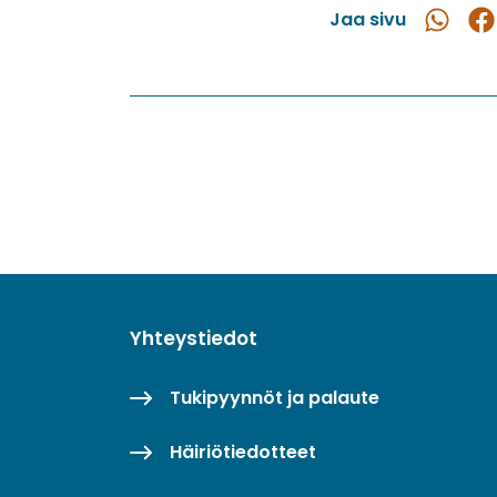
Jaa sivu
Jaa
Ja
WhatsAp
Fac
Yhteystiedot
Tukipyynnöt ja palaute
Häiriötiedotteet