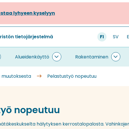
staa lyhyeen kyselyyn
stön tietojärjestelmä
FI
SV
Alueidenkäyttö
Rakentaminen
ietojärjestelmä
Alueidenkäyttö
Rake
lasivut
alasivut
alasi
ä muutoksesta
Pelastustyö nopeutuu
työ nopeutuu
 hätäkeskukselta hälytyksen kerrostalopalosta. Vahinkoj