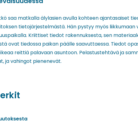
levaisuudessa
kkö saa matkalla älylasien avulla kohteen ajantasaiset tie
itoksen tietojärjestelmästä. Hän pystyy myös liikkumaan vi
spaikalla. Kriittiset tiedot rakennuksesta, sen materiaale
istä ovat tiedossa paikan päälle saavuttaessa. Tiedot opa
ikeaa reittiä palavaan asuntoon. Pelastustehtävä ja sa
, ja vahingot pienenevät.
erkit
uutoksesta