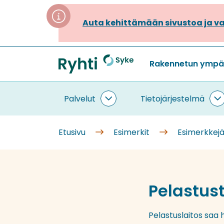
Siirry
sisältöön
Auta kehittämään sivustoa ja va
Rakennetun ympäri
Etusivu
Palvelut
Tietojärjestelmä
Palvelut
T
alasivut
a
Etusivu
Esimerkit
Esimerkkej
Pelastus
Pelastuslaitos saa