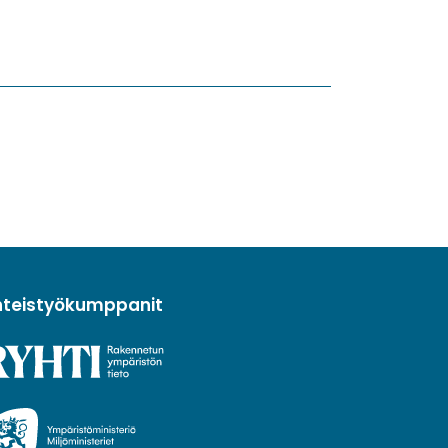
hteistyökumppanit