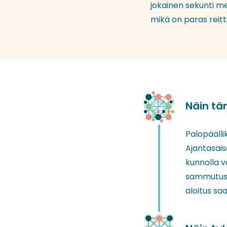
jokainen sekunti me
mikä on paras reitt
Näin tä
Palopäälli
Ajantasais
kunnolla 
sammutuspa
aloitus saa