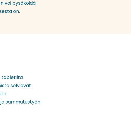
on voi pysäköidä,
sesta on.
tabletilta.
ista selviävät
sta
n ja sammutustyön