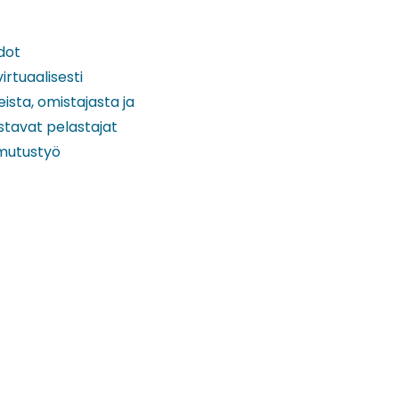
dot
rtuaalisesti
ista, omistajasta ja
stavat pelastajat
mmutustyö