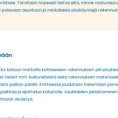
rkitsee. Tarvitaan nopeasti tietoa siitä, minne nosturiaut
i palavaan asuntoon ja minkälaisia uloskäyntejä rakennuk
nään
kkö katsoo matkalla kohteeseen rakennuksen piirustuksia 
et tiedot mm. kulkureiteistä sekä rakennuksen materiaale
vasta paikan päällä. Kohteessa joudutaan hakemaan para
ikkaa ja sijoittelua kalustolle. Asukkaiden pelastamine
ttavat viivästyä.