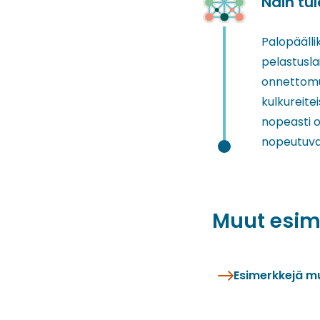
Näin tu
Palopäälli
pelastusla
onnettomuu
kulkureite
nopeasti o
nopeutuvat
Muut esim
Esimerkkejä m