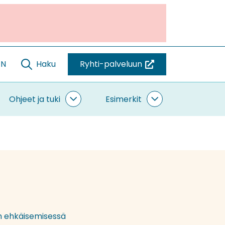
EN
Haku
Ryhti-palveluun
(siirryt
toiseen
palveluun)
Ohjeet ja tuki
Esimerkit
ntaminen
Ohjeet
Esimerkit
vut
ja
alasivut
tuki
alasivut
en ehkäisemisessä