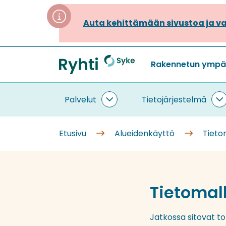
Siirry
sisältöön
Auta kehittämään sivustoa ja va
Rakennetun ympäri
Etusivu
Palvelut
Tietojärjestelmä
Palvelut
T
alasivut
a
Etusivu
Alueidenkäyttö
Tieto
Tietomal
Jatkossa sitovat to