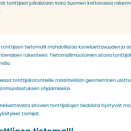
ovat tonttijaot julkaistaan koko Suomen kattavassa raken
.
 tonttijaon tietomalli mahdollistaa koneluettavuuden ja an
yhtenäisen rakenteen. Tietomallimuotoinen sitova tonttij
milla.
aessa tonttijakotonteille määritellään geometrinen ulottu
istönmuodostuksen ohjaamiseksi.
eluettavista sitovien tonttijakojen tiedoista hyötyvät mo
ksityiset toimijat.