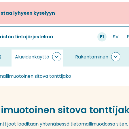
staa lyhyeen kyselyyn
stön tietojärjestelmä
FI
SV
Alueidenkäyttö
Rakentaminen
ietojärjestelmä
Alueidenkäyttö
Rake
lasivut
alasivut
alasi
mallimuotoinen sitova tonttijako
limuotoinen sitova tonttija
nttijaot laaditaan yhtenäisessä tietomallimuodossa siten, 