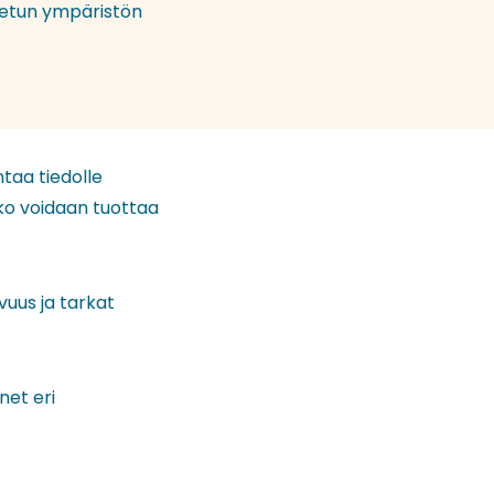
netun ympäristön
taa tiedolle
ako voidaan tuottaa
vuus ja tarkat
net eri