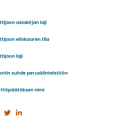
a
tijaon asiakirjan laji
tijaon elinkaaren tila
tijaon laji
ontin suhde peruskiinteistöön
yttöpäätöksen nimi
a
Jaa
Jaa
issa
ebookissa
Twitterissä
LinkedInissä