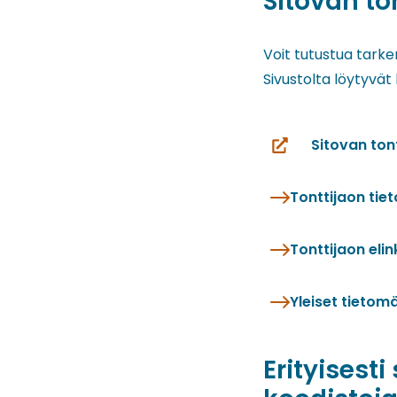
Sitovan to
Voit tutustua tarke
Sivustolta löytyvät k
Sitovan tont
(siirryt
toiseen
Tonttijaon tie
palveluun)
Tonttijaon eli
Yleiset tietom
Erityisesti