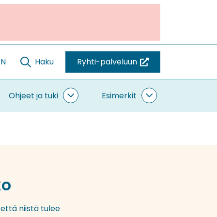
EN
Haku
Ryhti-palveluun
(siirryt
toiseen
palveluun)
Ohjeet ja tuki
Esimerkit
ntaminen
Ohjeet
Esimerkit
vut
ja
alasivut
tuki
alasivut
ko
että niistä tulee