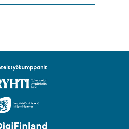
hteistyökumppanit