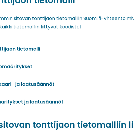
nttijaon tietomalli
mmin sitovan tonttijaon tietomalliin Suomi.fi-yhteentoimiv
aikki tietomalliin liittyvät koodistot.
tijaon tietomalli
tomääritykset
nkaari- ja laatusäännöt
ääritykset ja laatusäännöt
 sitovan tonttijaon tietomalliin li