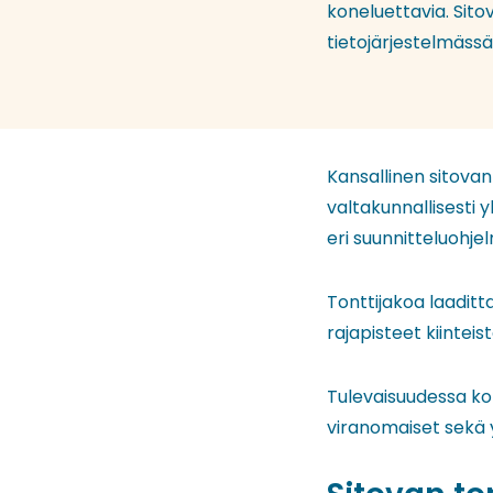
koneluettavia. Sit
tietojärjestelmässä
Kansallinen sitovan
valtakunnallisesti 
eri suunnitteluohjel
Tonttijakoa laaditt
rajapisteet kiinte
Tulevaisuudessa kon
viranomaiset sekä y