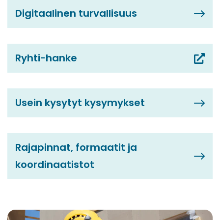
Digitaalinen turvallisuus
Ryhti-hanke
(siirryt
toiseen
palveluun)
Usein kysytyt kysymykset
Rajapinnat, formaatit ja
koordinaatistot