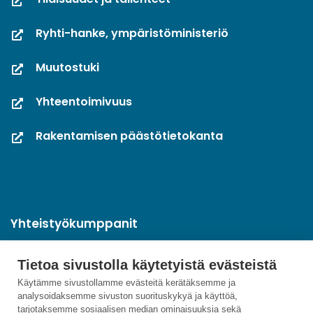
Ryhti-hanke, ympäristöministeriö
Muutostuki
Yhteentoimivuus
Rakentamisen päästötietokanta
Yhteistyökumppanit
Tietoa sivustolla käytetyistä evästeistä
Käytämme sivustollamme evästeitä kerätäksemme ja
analysoidaksemme sivuston suorituskykyä ja käyttöä,
tarjotaksemme sosiaalisen median ominaisuuksia sekä