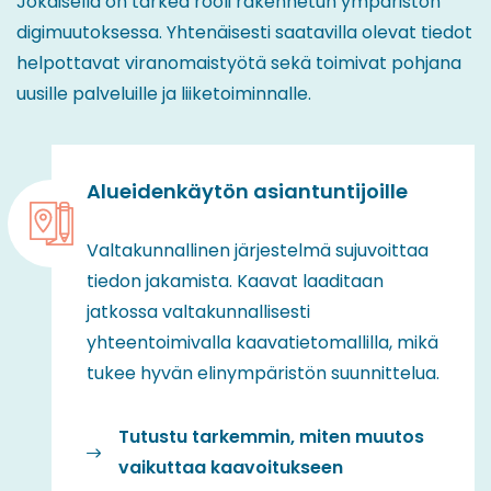
Jokaisella on tärkeä rooli rakennetun ympäristön
digimuutoksessa. Yhtenäisesti saatavilla olevat tiedot
helpottavat viranomaistyötä sekä toimivat pohjana
uusille palveluille ja liiketoiminnalle.
Alueidenkäytön asiantuntijoille
Valtakunnallinen järjestelmä sujuvoittaa
tiedon jakamista. Kaavat laaditaan
jatkossa valtakunnallisesti
yhteentoimivalla kaavatietomallilla, mikä
tukee hyvän elinympäristön suunnittelua.
Tutustu tarkemmin, miten muutos
vaikuttaa kaavoitukseen