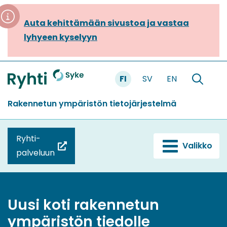
Siirry
sisältöön
Auta kehittämään sivustoa ja vastaa
lyhyeen kyselyyn
FI
SV
EN
Hae
sivustolt
Rakennetun ympäristön tietojärjestelmä
Ryhti-
Valikko
(siirryt
palveluun
toiseen
palveluun)
Uusi koti rakennetun
ympäristön tiedolle