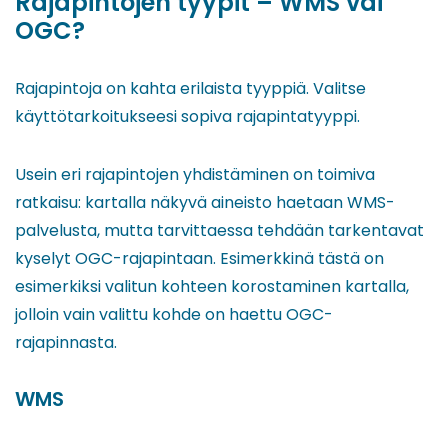
Rajapintojen tyypit – WMS vai
OGC?
Rajapintoja on kahta erilaista tyyppiä. Valitse
käyttötarkoitukseesi sopiva rajapintatyyppi.
Usein eri rajapintojen yhdistäminen on toimiva
ratkaisu: kartalla näkyvä aineisto haetaan WMS-
palvelusta, mutta tarvittaessa tehdään tarkentavat
kyselyt OGC-rajapintaan. Esimerkkinä tästä on
esimerkiksi valitun kohteen korostaminen kartalla,
jolloin vain valittu kohde on haettu OGC-
rajapinnasta.
WMS