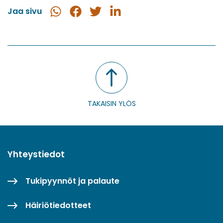
Jaa sivu
Jaa
Jaa
Jaa
Jaa
WhatsApissa
Facebookissa
Twitterissä
LinkedInissä
TAKAISIN YLÖS
Yhteystiedot
Tukipyynnöt ja palaute
Häiriötiedotteet