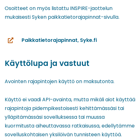
Osoitteet on myös listattu INSPIRE-jaottelun
mukaisesti Syken paikkatietorajapinnat-sivulla.
Paikkatietorajapinnat, Syke.fi
(siirryt
toiseen
palveluun)
Käyttölupa ja vastuut
Avointen rajapintojen käyttö on maksutonta.
Käyttö ei vaadi API-avainta, mutta mikäli aiot käyttää
rajapintoja pidempikestoisesti kehittämässäsi tai
ylläpitämässäsi sovelluksessa tai muussa
kuormitusta aiheuttavassa ratkaisussa, edellytämme
sovelluskohtaisen yksilöivän tunnisteen käyttöä.