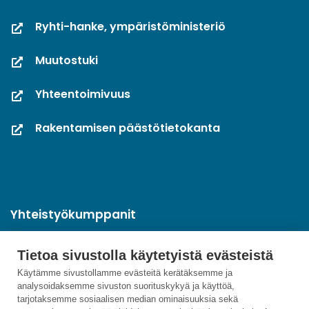
Ryhti-hanke, ympäristöministeriö
Muutostuki
Yhteentoimivuus
Rakentamisen päästötietokanta
Yhteistyökumppanit
Tietoa sivustolla käytetyistä evästeistä
Käytämme sivustollamme evästeitä kerätäksemme ja
analysoidaksemme sivuston suorituskykyä ja käyttöä,
tarjotaksemme sosiaalisen median ominaisuuksia sekä