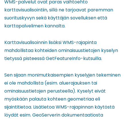
WMS-palvelut ovat paras vaihtoehto
karttavisualisointiin, sillä ne tarjoavat paremman
suorituskyvyn sekä käyttäjän sovelluksen että
karttapalvelimen kannalta.
Karttavisualisoinnin lisäksi WMS-rajapinta
mahdollistaa kohteiden ominaisuustietojen kyselyn
tietyssä pisteessä GetFeatureInfo-kutsuilla.
Sen sijaan monimutkaisempien kyselyjen tekeminen
ei ole mahdollista (esim. aluerajauksen tai
ominaisuustietojen perusteella). Kyselyt eivät
myöskään palauta kohteen geometriaa eli
sijaintitietoa. Lisätietoa WMS-rajapinnan käytöstä
löydät esim. GeoServerin dokumentaatiosta