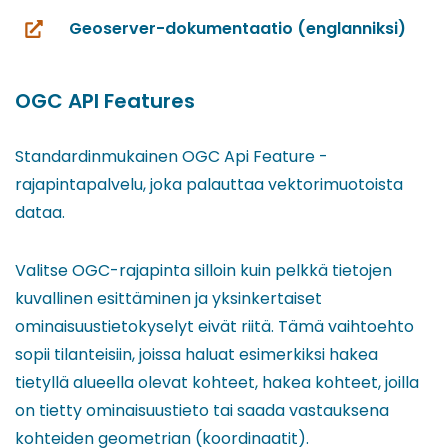
Geoserver-dokumentaatio (englanniksi)
(siirryt
toiseen
palveluun)
OGC API Features
Standardinmukainen OGC Api Feature -
rajapintapalvelu, joka palauttaa vektorimuotoista
dataa.
Valitse OGC-rajapinta silloin kuin pelkkä tietojen
kuvallinen esittäminen ja yksinkertaiset
ominaisuustietokyselyt eivät riitä. Tämä vaihtoehto
sopii tilanteisiin, joissa haluat esimerkiksi hakea
tietyllä alueella olevat kohteet, hakea kohteet, joilla
on tietty ominaisuustieto tai saada vastauksena
kohteiden geometrian (koordinaatit).