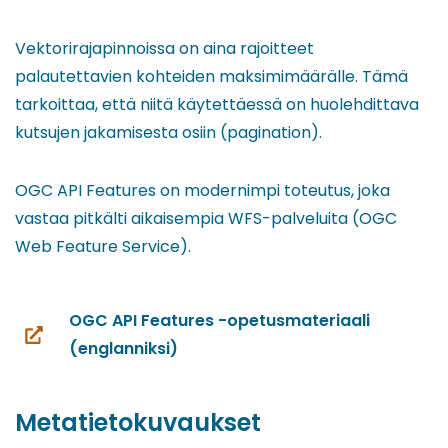
Vektorirajapinnoissa on aina rajoitteet
palautettavien kohteiden maksimimäärälle. Tämä
tarkoittaa, että niitä käytettäessä on huolehdittava
kutsujen jakamisesta osiin (pagination).
OGC API Features on modernimpi toteutus, joka
vastaa pitkälti aikaisempia WFS-palveluita (OGC
Web Feature Service).
OGC API Features -opetusmateriaali
(siirryt
(englanniksi)
toiseen
palveluun)
Metatietokuvaukset