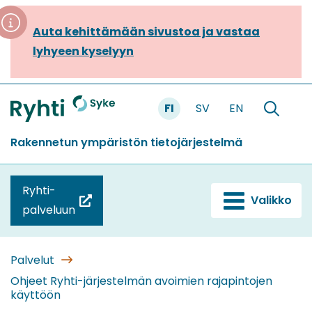
Siirry
sisältöön
Auta kehittämään sivustoa ja vastaa
lyhyeen kyselyyn
FI
SV
EN
Etusivu
Hae
sivustolt
Rakennetun ympäristön tietojärjestelmä
Ryhti-
Valikko
(siirryt
palveluun
toiseen
palveluun)
Palvelut
Ohjeet Ryhti-järjestelmän avoimien rajapintojen
käyttöön