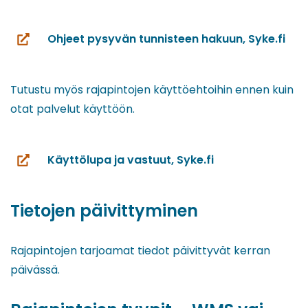
Ohjeet pysyvän tunnisteen hakuun, Syke.fi
(siirryt
toiseen
palveluun)
Tutustu myös rajapintojen käyttöehtoihin ennen kuin
otat palvelut käyttöön.
Käyttölupa ja vastuut, Syke.fi
(siirryt
toiseen
palveluun)
Tietojen päivittyminen
Rajapintojen tarjoamat tiedot päivittyvät kerran
päivässä.