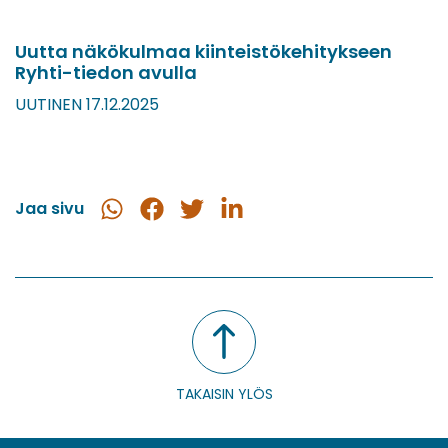
Uutta näkökulmaa kiinteistökehitykseen
Ryhti-tiedon avulla
UUTINEN 17.12.2025
Jaa sivu
Jaa
Jaa
Jaa
Jaa
WhatsApissa
Facebookissa
Twitterissä
LinkedInissä
TAKAISIN YLÖS