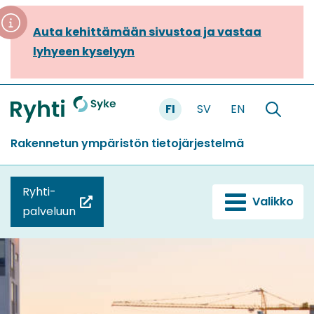
Siirry
sisältöön
Auta kehittämään sivustoa ja vastaa
lyhyeen kyselyyn
FI
SV
EN
Etusivu
Hae
sivustolt
Rakennetun ympäristön tietojärjestelmä
Ryhti-
Valikko
(siirryt
palveluun
toiseen
palveluun)