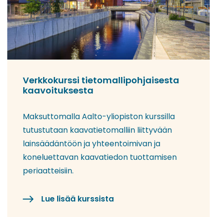
Verkkokurssi tietomallipohjaisesta
kaavoituksesta
Maksuttomalla Aalto-yliopiston kurssilla
tutustutaan kaavatietomalliin liittyvään
lainsäädäntöön ja yhteentoimivan ja
koneluettavan kaavatiedon tuottamisen
periaatteisiin.
Lue lisää kurssista