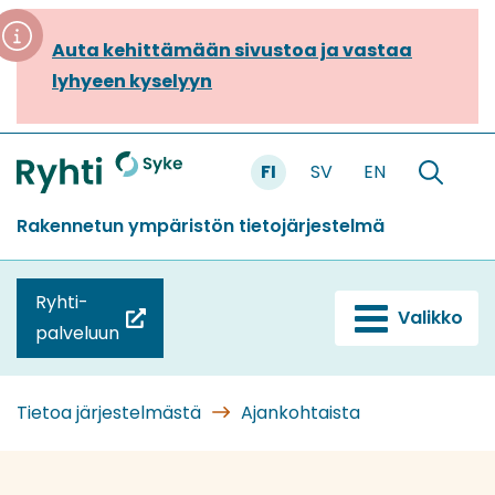
Siirry
sisältöön
Auta kehittämään sivustoa ja vastaa
lyhyeen kyselyyn
FI
SV
EN
Etusivu
Hae
sivustolt
Rakennetun ympäristön tietojärjestelmä
Ryhti-
Valikko
(siirryt
palveluun
toiseen
palveluun)
Tietoa järjestelmästä
Ajankohtaista