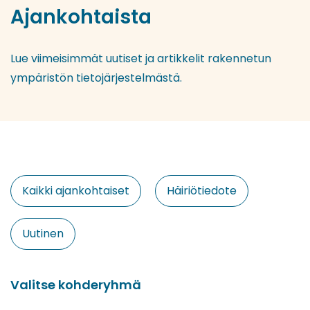
Ajankohtaista
Lue viimeisimmät uutiset ja artikkelit rakennetun
ympäristön tietojärjestelmästä.
Valitse
Kaikki ajankohtaiset
Häiriötiedote
kategoria
Uutinen
Valitse kohderyhmä