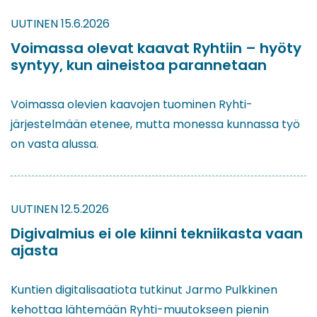
UUTINEN
15.6.2026
Voimassa olevat kaavat Ryhtiin – hyöty
syntyy, kun aineistoa parannetaan
Voimassa olevien kaavojen tuominen Ryhti-
järjestelmään etenee, mutta monessa kunnassa työ
on vasta alussa.
UUTINEN
12.5.2026
Digivalmius ei ole kiinni tekniikasta vaan
ajasta
Kuntien digitalisaatiota tutkinut Jarmo Pulkkinen
kehottaa lähtemään Ryhti-muutokseen pienin