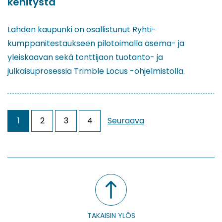
kehitystä
Lahden kaupunki on osallistunut Ryhti-
kumppanitestaukseen pilotoimalla asema- ja
yleiskaavan sekä tonttijaon tuotanto- ja
julkaisuprosessia Trimble Locus -ohjelmistolla.
1
2
3
4
Seuraava
TAKAISIN YLÖS