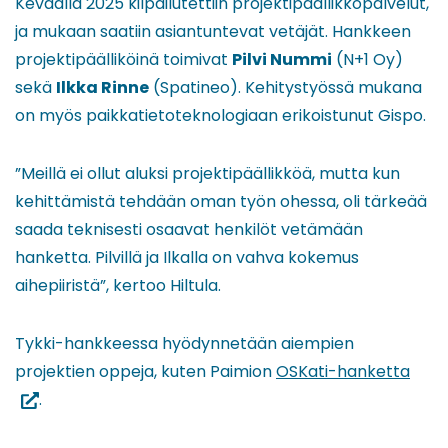
Keväällä 2025 kilpailutettiin projektipäällikköpalvelut,
ja mukaan saatiin asiantuntevat vetäjät. Hankkeen
projektipäälliköinä toimivat
Pilvi Nummi
(N+1 Oy)
sekä
Ilkka Rinne
(Spatineo). Kehitystyössä mukana
on myös paikkatietoteknologiaan erikoistunut Gispo.
”Meillä ei ollut aluksi projektipäällikköä, mutta kun
kehittämistä tehdään oman työn ohessa, oli tärkeää
saada teknisesti osaavat henkilöt vetämään
hanketta. Pilvillä ja Ilkalla on vahva kokemus
aihepiiristä”, kertoo Hiltula.
Tykki-hankkeessa hyödynnetään aiempien
(siirr
projektien oppeja, kuten Paimion
OSKati-hanketta
tois
.
palv