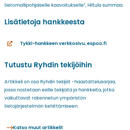
tietomallipohjaiselle kaavoitukselle”, Hiltula summaa.
Lisätietoja hankkeesta
Tykki-hankkeen verkkosivu, espoo.fi
(siirryt
toiseen
palveluun)
Tutustu Ryhdin tekijöihin
Artikkeli on osa Ryhdin tekijät -haastattelusarjaa,
jossa nostetaan esille tekijöitä ja hankkeita, jotka
vaikuttavat rakennetun ympäristön
tietojärjestelmän kehittämiseen.
Katso muut artikkelit