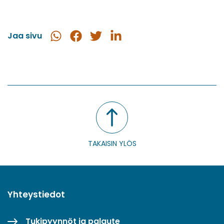
Jaa sivu
Jaa
Jaa
Jaa
Jaa
WhatsApissa
Facebookissa
Twitterissä
LinkedInissä
TAKAISIN YLÖS
Yhteystiedot
Tukipyynnöt ja palaute