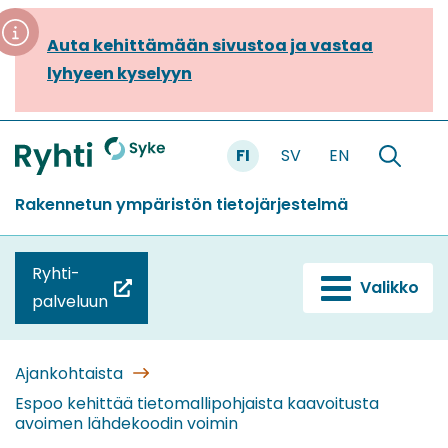
Siirry
sisältöön
Auta kehittämään sivustoa ja vastaa
lyhyeen kyselyyn
FI
SV
EN
Etusivu
Hae
sivustolt
Rakennetun ympäristön tietojärjestelmä
Ryhti-
Valikko
(siirryt
palveluun
toiseen
palveluun)
Ajankohtaista
Espoo kehittää tietomallipohjaista kaavoitusta
avoimen lähdekoodin voimin