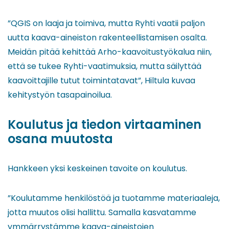
”QGIS on laaja ja toimiva, mutta Ryhti vaatii paljon
uutta kaava-aineiston rakenteellistamisen osalta.
Meidän pitää kehittää Arho-kaavoitustyökalua niin,
että se tukee Ryhti-vaatimuksia, mutta säilyttää
kaavoittajille tutut toimintatavat”, Hiltula kuvaa
kehitystyön tasapainoilua.
Koulutus ja tiedon virtaaminen
osana muutosta
Hankkeen yksi keskeinen tavoite on koulutus.
”Koulutamme henkilöstöä ja tuotamme materiaaleja,
jotta muutos olisi hallittu. Samalla kasvatamme
ymmärrystämme kaava-aineistojen