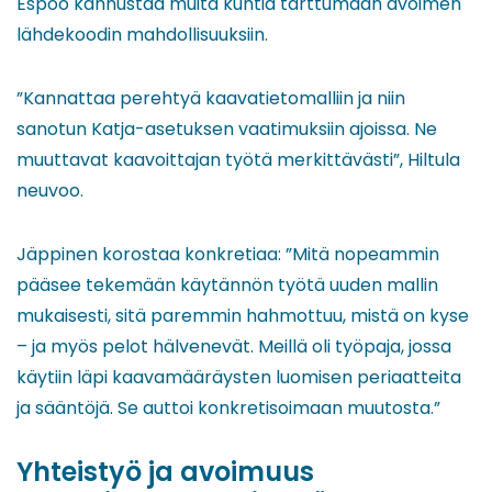
Espoo kannustaa muita kuntia tarttumaan avoimen
lähdekoodin mahdollisuuksiin.
”Kannattaa perehtyä kaavatietomalliin ja niin
sanotun Katja-asetuksen vaatimuksiin ajoissa. Ne
muuttavat kaavoittajan työtä merkittävästi”, Hiltula
neuvoo.
Jäppinen korostaa konkretiaa: ”Mitä nopeammin
pääsee tekemään käytännön työtä uuden mallin
mukaisesti, sitä paremmin hahmottuu, mistä on kyse
– ja myös pelot hälvenevät. Meillä oli työpaja, jossa
käytiin läpi kaavamääräysten luomisen periaatteita
ja sääntöjä. Se auttoi konkretisoimaan muutosta.”
Yhteistyö ja avoimuus