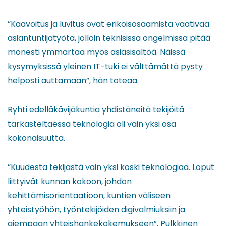
”Kaavoitus ja luvitus ovat erikoisosaamista vaativaa
asiantuntijatyötä, jolloin teknisissä ongelmissa pitää
monesti ymmärtää myös asiasisältöä. Näissä
kysymyksissä yleinen IT-tuki ei välttämättä pysty
helposti auttamaan”, hän toteaa.
Ryhti edelläkävijäkuntia yhdistäneitä tekijöitä
tarkasteltaessa teknologia oli vain yksi osa
kokonaisuutta.
”Kuudesta tekijästä vain yksi koski teknologiaa. Loput
liittyivät kunnan kokoon, johdon
kehittämisorientaatioon, kuntien väliseen
yhteistyöhön, työntekijöiden digivalmiuksiin ja
aiempaan yhteishankekokemukseen”, Pulkkinen