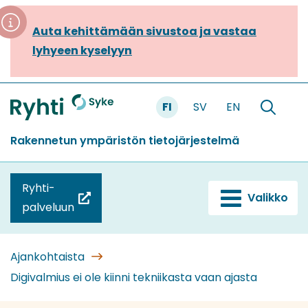
Siirry
sisältöön
Auta kehittämään sivustoa ja vastaa
lyhyeen kyselyyn
FI
SV
EN
Etusivu
Hae
sivustolt
Rakennetun ympäristön tietojärjestelmä
Ryhti-
Valikko
(siirryt
palveluun
toiseen
palveluun)
Ajankohtaista
Digivalmius ei ole kiinni tekniikasta vaan ajasta