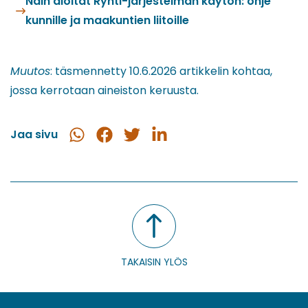
Näin aloitat Ryhti-järjestelmän käytön: ohje
kunnille ja maakuntien liitoille
Muutos
: täsmennetty 10.6.2026 artikkelin kohtaa,
jossa kerrotaan aineiston keruusta.
Jaa sivu
Jaa
Jaa
Jaa
Jaa
WhatsApissa
Facebookissa
Twitterissä
LinkedInissä
TAKAISIN YLÖS