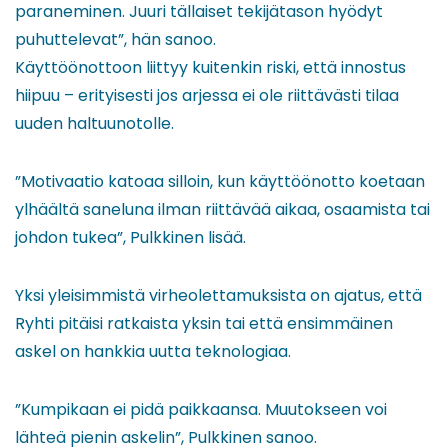
paraneminen. Juuri tällaiset tekijätason hyödyt
puhuttelevat”, hän sanoo.
Käyttöönottoon liittyy kuitenkin riski, että innostus
hiipuu – erityisesti jos arjessa ei ole riittävästi tilaa
uuden haltuunotolle.
”Motivaatio katoaa silloin, kun käyttöönotto koetaan
ylhäältä saneluna ilman riittävää aikaa, osaamista tai
johdon tukea”, Pulkkinen lisää.
Yksi yleisimmistä virheolettamuksista on ajatus, että
Ryhti pitäisi ratkaista yksin tai että ensimmäinen
askel on hankkia uutta teknologiaa.
”Kumpikaan ei pidä paikkaansa. Muutokseen voi
lähteä pienin askelin”, Pulkkinen sanoo.