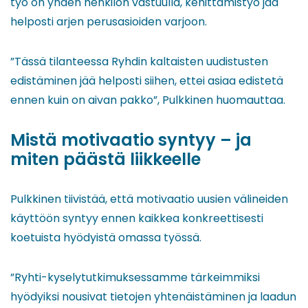
työ on yhden henkilön vastuulla, kehittämistyö jää
helposti arjen perusasioiden varjoon.
”Tässä tilanteessa Ryhdin kaltaisten uudistusten
edistäminen jää helposti siihen, ettei asiaa edistetä
ennen kuin on aivan pakko”, Pulkkinen huomauttaa.
Mistä motivaatio syntyy – ja
miten päästä liikkeelle
Pulkkinen tiivistää, että motivaatio uusien välineiden
käyttöön syntyy ennen kaikkea konkreettisesti
koetuista hyödyistä omassa työssä.
”Ryhti-kyselytutkimuksessamme tärkeimmiksi
hyödyiksi nousivat tietojen yhtenäistäminen ja laadun