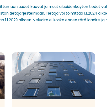
imittamaan uudet kaavat ja muut alueidenkäytön tiedot va
ön tietojärjestelmään. Tietoja voi toimittaa 1.1.2024 alka
aa 1.1.2029 alkaen. Velvoite ei koske ennen tätä laadittuja