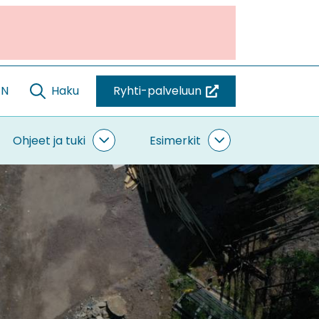
EN
Haku
Ryhti-palveluun
(siirryt
toiseen
palveluun)
Ohjeet ja tuki
Esimerkit
ntaminen
Ohjeet
Esimerkit
vut
ja
alasivut
tuki
alasivut