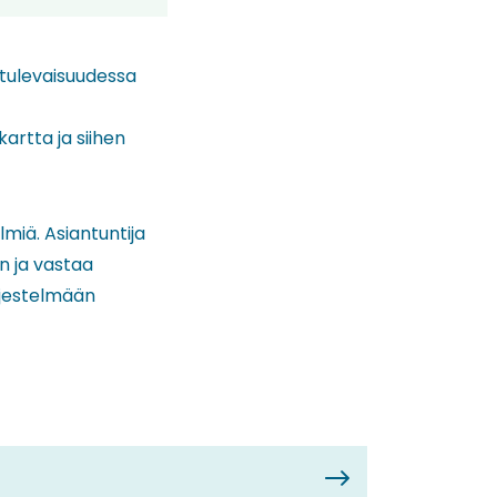
 tulevaisuudessa
artta ja siihen
miä. Asiantuntija
n ja vastaa
rjestelmään