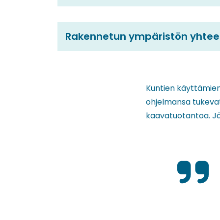
Rakennetun ympäristön yhtee
(siirryt
toiseen
palveluun)
Kuntien käyttämien 
ohjelmansa tukevat
kaavatuotantoa. J