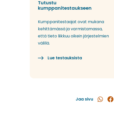
Tutustu
kumppanitestaukseen
Kumppanitestaajat ovat mukana
kehittämässä ja varmistamassa,
että tieto liikkuu oikein järjestelmien
välillä.
Lue testauksista
Jaa sivu
Jaa
Ja
WhatsAp
Fac