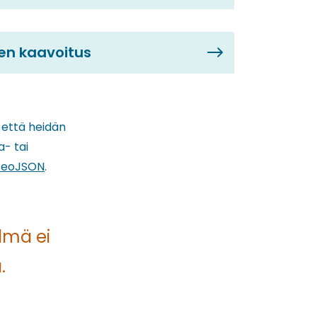
en kaavoitus
, että heidän
- tai
GeoJSON
.
lmä ei
.