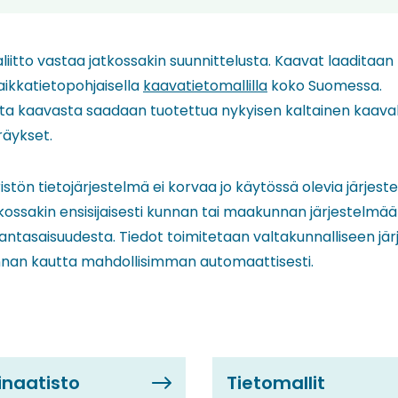
iitto vastaa jatkossakin suunnittelusta. Kaavat laaditaan
aikkatietopohjaisella
kaavatietomallilla
koko Suomessa.
sta kaavasta saadaan tuotettua nykyisen kaltainen kaavak
räykset.
ön tietojärjestelmä ei korvaa jo käytössä olevia järjestel
tkossakin ensisijaisesti kunnan tai maakunnan järjestelmää
jantasaisuudesta. Tiedot toimitetaan valtakunnalliseen jä
pinnan kautta mahdollisimman automaattisesti.
inaatisto
Tietomallit