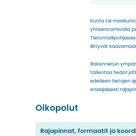
Kunta tai maakuntal
yhteentoimivalla p
Tietomallipohjaise
liittyvät kaavamää
Rakennetun ympärist
tallentaa tiedot ja
edelleen tietojen a
ensisijaisesti raja
Oikopolut
Rajapinnat, formaatit ja koord