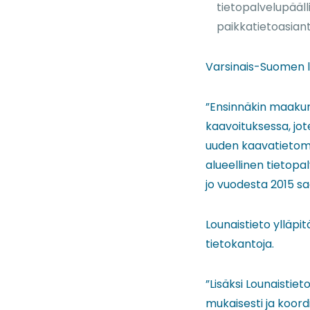
tietopalvelupääll
paikkatietoasiant
Varsinais-Suomen li
”Ensinnäkin maakunt
kaavoituksessa, j
uuden kaavatietoma
alueellinen tietop
jo vuodesta 2015 sa
Lounaistieto ylläpi
tietokantoja.
”Lisäksi Lounaisti
mukaisesti ja koordin