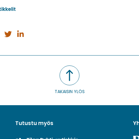
ikkelit
a
Jaa
Jaa
issa
ebookissa
Twitterissä
LinkedInissä
TAKAISIN YLÖS
Tutustu myös
Y