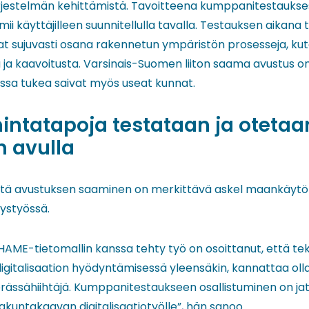
rjestelmän kehittämistä. Tavoitteena kumppanitestaukses
mii käyttäjilleen suunnitellulla tavalla. Testauksen aikana 
vat sujuvasti osana rakennetun ympäristön prosesseja, ku
ja kaavoitusta. Varsinais-Suomen liiton saama avustus o
ossa tukea saivat myös useat kunnat.
intatapoja testataan ja otetaa
n avulla
ttä avustuksen saaminen on merkittävä askel maankäytön
tystyössä.
ME-tietomallin kanssa tehty työ on osoittanut, että te
 digitalisaation hyödyntämisessä yleensäkin, kannattaa o
perässähiihtäjä. Kumppanitestaukseen osallistuminen on ja
akuntakaavan digitalisaatiotyölle”, hän sanoo.