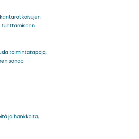
okantaratkaisujen
n tuottamiseen
ia toimintatapoja,
anen sanoo.
itä ja hankkeita,