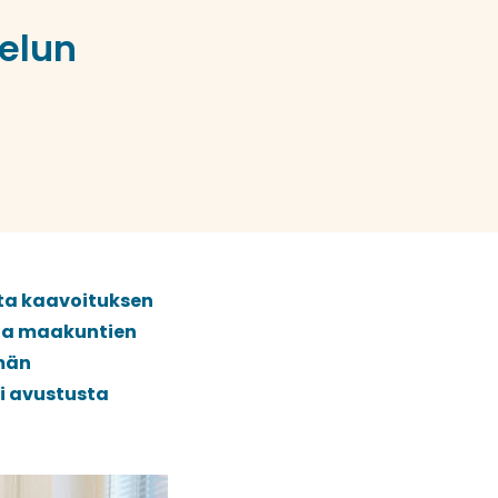
elun
ta kaavoituksen
 ja maakuntien
lmän
i avustusta