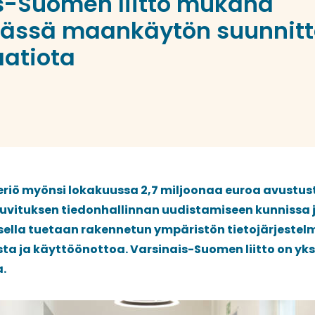
s-Suomen liitto mukana
ässä maankäytön suunnitt
aatiota
riö myönsi lokakuussa 2,7 miljoonaa euroa avustus
luvituksen tiedonhallinnan uudistamiseen kunnissa
ksella tuetaan rakennetun ympäristön tietojärjeste
a ja käyttöönottoa. Varsinais-Suomen liitto on yks
a.