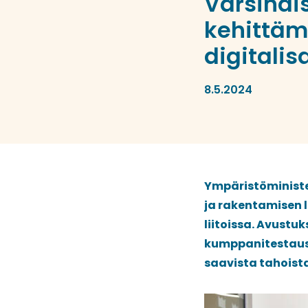
Varsinai
kehittäm
digitalis
8.5.2024
Ympäristöministe
ja rakentamisen 
liitoissa. Avustu
kumppanitestaust
saavista tahoist