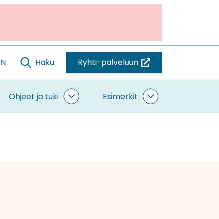
EN
Haku
Ryhti-palveluun
(siirryt
toiseen
palveluun)
Ohjeet ja tuki
Esimerkit
ntaminen
Ohjeet
Esimerkit
vut
ja
alasivut
tuki
alasivut