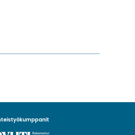
hteistyökumppanit