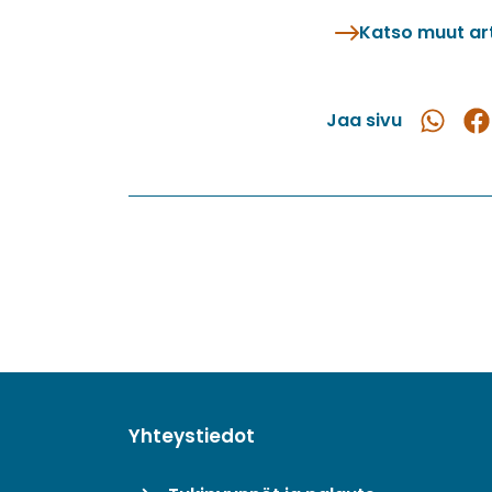
Katso muut art
Jaa sivu
Jaa
Ja
WhatsAp
Fac
Yhteystiedot