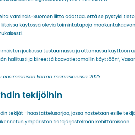
a Varsinais-Suomen liitto odottaa, että se pystyisi tiet
n liitoissa käytössä olevia toimintatapoja maakuntakaava
ukaisesti.
mäisten joukossa testaamassa ja ottamassa käyttöön uus
 hallitusti ja kiireettä kaavatietomallin käyttöön”, Vas
istu ensimmäisen kerran marraskuussa 2023
.
hdin tekijöihin
din tekijät -haastattelusarjaa, jossa nostetaan esille tekijö
rakennetun ympäristön tietojärjestelmän kehittämiseen.