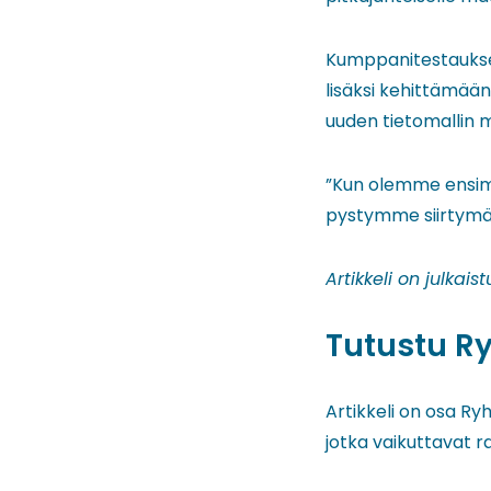
Kumppanitestaukselt
lisäksi kehittämää
uuden tietomallin m
”Kun olemme ensim
pystymme siirtymään
Artikkeli on julka
Tutustu Ry
Artikkeli on osa Ryh
jotka vaikuttavat 