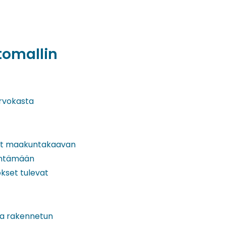
tomallin
arvokasta
eet maakuntakaavan
dyntämään
kset tulevat
aa rakennetun