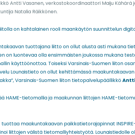
ikkö Antti Vasanen, verkostokoordinaattori Maiju Kähärä j
untija Natalia Räikkönen.
itolla on kahtalainen rooli maankäytön suunnittelun digita
akaavan tuottajana liitto on ollut alusta asti mukana tie
oten on luontevaa olla ensimmäisten joukossa mukana te
llin käyttöönottoa. Toiseksi Varsinais-Suomen liiton osa
alvelu Lounaistieto on ollut kehittämässä maakuntakaava
akka”, Varsinais-Suomen liiton tietopalvelupäällikkö
Antt
tää HAME-tietomallia ja maakunnan liittojen HAME-tietoma
eto tuottaa maakuntakaavan paikkatietorajapinnat INSPIRE
oi liittojen välistä tietomalliyhteistyötä. Lounaistiedolle oli