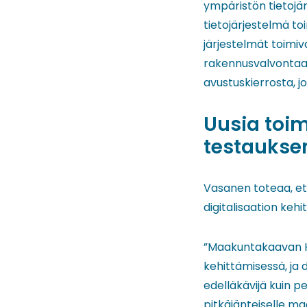
ympäristön tietojä
tietojärjestelmä toi
järjestelmät toimi
rakennusvalvontaa 
avustuskierrosta, j
Uusia toim
testaukse
Vasanen toteaa, e
digitalisaation kehi
”Maakuntakaavan HA
kehittämisessä, ja
edelläkävijä kuin 
pitkäjänteiselle ma