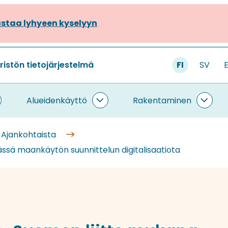
staa lyhyeen kyselyyn
stön tietojärjestelmä
FI
SV
Alueidenkäyttö
Rakentaminen
ietojärjestelmä
Alueidenkäyttö
Rake
lasivut
alasivut
alasi
Ajankohtaista
ssä maankäytön suunnittelun digitalisaatiota