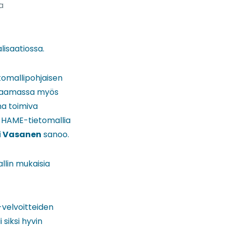
a
lisaatiossa.
tomallipohjaisen
staamassa myös
na toimiva
n HAME-tietomallia
i Vasanen
sanoo.
llin mukaisia
-velvoitteiden
 siksi hyvin