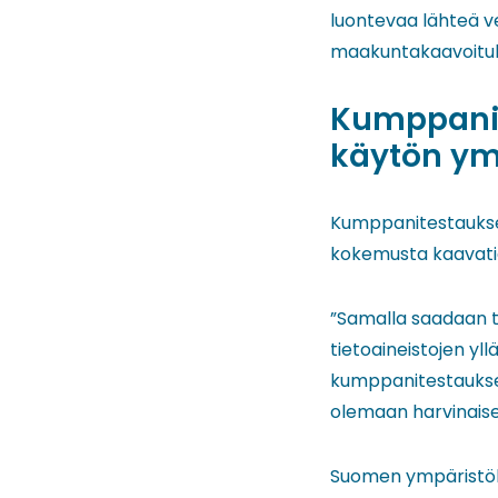
luontevaa lähteä ve
maakuntakaavoituk
Kumppanit
käytön y
Kumppanitestauksen
kokemusta kaavatie
”Samalla saadaan 
tietoaineistojen y
kumppanitestaukses
olemaan harvinaisen
Suomen ympäristök