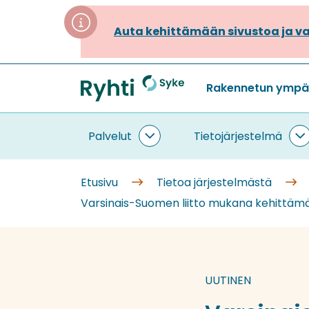
Siirry
sisältöön
Auta kehittämään sivustoa ja va
Rakennetun ympäri
Etusivu
Palvelut
Tietojärjestelmä
Palvelut
T
alasivut
a
Etusivu
Tietoa järjestelmästä
Varsinais-Suomen liitto mukana kehittämä
UUTINEN