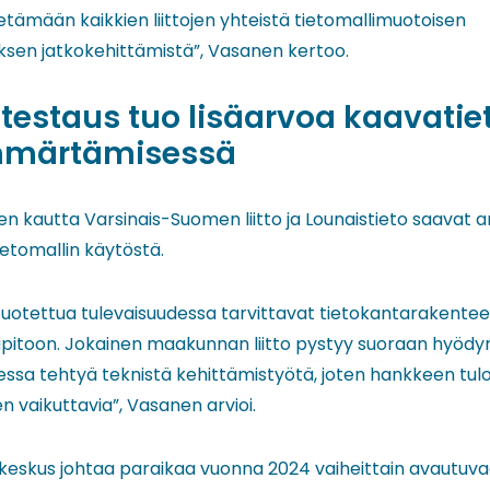
tämään kaikkien liittojen yhteistä tietomallimuotoisen
sen jatkokehittämistä”, Vasanen kertoo.
estaus tuo lisäarvoa kaavatie
mmärtämisessä
 kautta Varsinais-Suomen liitto ja Lounaistieto saavat 
tomallin käytöstä.
tuotettua tulevaisuudessa tarvittavat tietokantarakent
lläpitoon. Jokainen maakunnan liitto pystyy suoraan hyö
sa tehtyä teknistä kehittämistyötä, joten hankkeen tulo
 vaikuttavia”, Vasanen arvioi.
eskus johtaa paraikaa vuonna 2024 vaiheittain avautuv