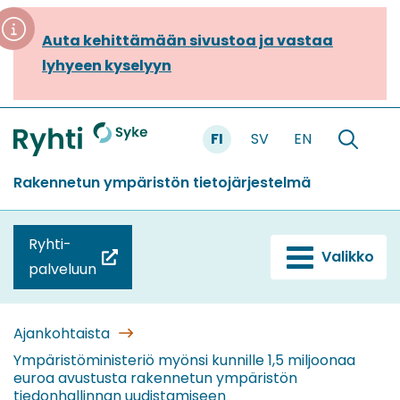
Siirry
sisältöön
Auta kehittämään sivustoa ja vastaa
lyhyeen kyselyyn
FI
SV
EN
Etusivu
Hae
sivustolt
Rakennetun ympäristön tietojärjestelmä
Ryhti-
Valikko
(siirryt
palveluun
toiseen
palveluun)
Ajankohtaista
Ympäristöministeriö myönsi kunnille 1,5 miljoonaa
euroa avustusta rakennetun ympäristön
tiedonhallinnan uudistamiseen