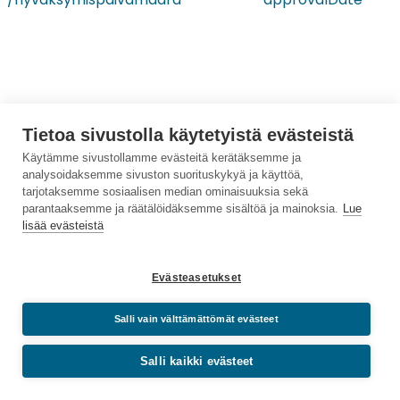
Tietoa sivustolla käytetyistä evästeistä
voimassaoloAika
periodOfValidity
Käytämme sivustollamme evästeitä kerätäksemme ja
analysoidaksemme sivuston suorituskykyä ja käyttöä,
tarjotaksemme sosiaalisen median ominaisuuksia sekä
parantaaksemme ja räätälöidäksemme sisältöä ja mainoksia.
Lue
lisää evästeistä
aluerajaus
geographicalArea
Evästeasetukset
Salli vain välttämättömät evästeet
rajapiste
boundaryPoint
Salli kaikki evästeet