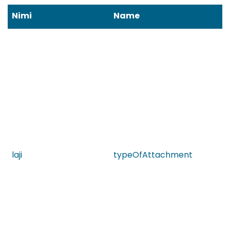
Nimi
Name
laji
typeOfAttachment