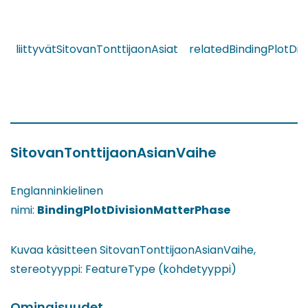
liittyvätSitovanTonttijaonAsiat
relatedBindingPlotDiv
SitovanTonttijaonAsianVaihe
Englanninkielinen
nimi:
BindingPlotDivisionMatterPhase
Kuvaa käsitteen SitovanTonttijaonAsianVaihe,
stereotyyppi: FeatureType (kohdetyyppi)
Ominaisuudet