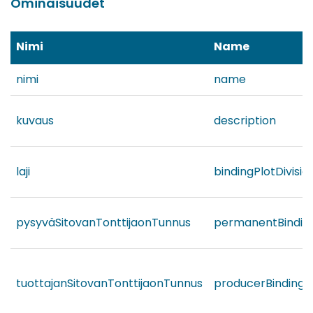
Ominaisuudet
Nimi
Name
nimi
name
kuvaus
description
laji
bindingPlotDivisi
pysyväSitovanTonttijaonTunnus
permanentBindingP
tuottajanSitovanTonttijaonTunnus
producerBindingPlo