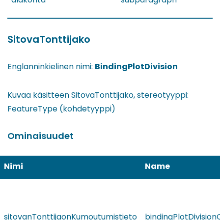
SitovaTonttijako
Englanninkielinen nimi:
BindingPlotDivision
Kuvaa käsitteen SitovaTonttijako, stereotyyppi:
FeatureType (kohdetyyppi)
Ominaisuudet
Nimi
Name
sitovanTonttijaonKumoutumistieto
bindingPlotDivision