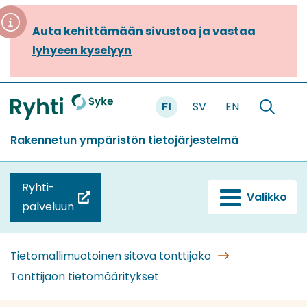
Siirry
sisältöön
Auta kehittämään sivustoa ja vastaa
lyhyeen kyselyyn
FI
SV
EN
Etusivu
Hae
sivustolt
Rakennetun ympäristön tietojärjestelmä
Ryhti-
Valikko
(siirryt
palveluun
toiseen
palveluun)
Tietomallimuotoinen sitova tonttijako
Tonttijaon tietomääritykset