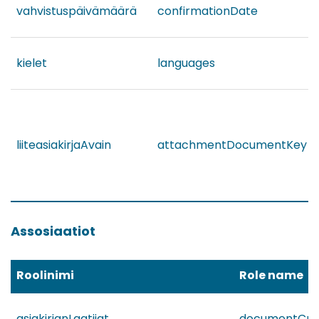
vahvistuspäivämäärä
confirmationDate
kielet
languages
liiteasiakirjaAvain
attachmentDocumentKey
Assosiaatiot
Roolinimi
Role name
asiakirjanLaatijat
documentCre