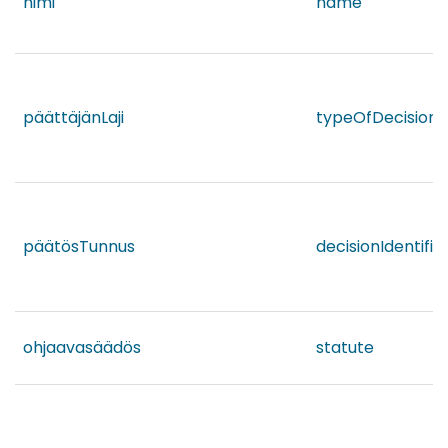
nimi
name
päättäjänLaji
typeOfDecision
päätösTunnus
decisionIdentifie
ohjaavasäädös
statute