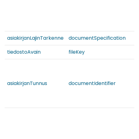
asiakirjanLajinTarkenne
documentSpecification
tiedostoAvain
fileKey
asiakirjanTunnus
documentIdentifier