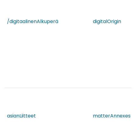
/digitaalinenAlkuperä
digitalOrigin
asianLiitteet
matterAnnexes