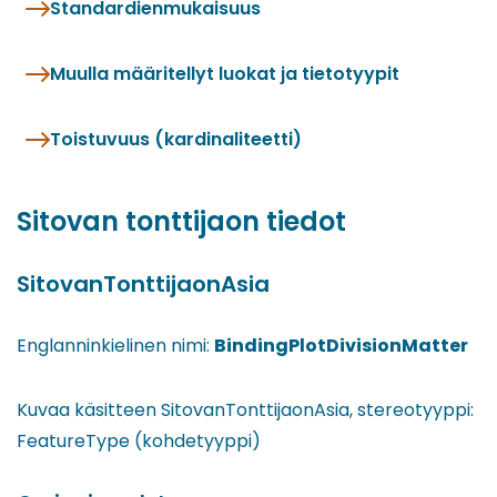
Standardienmukaisuus
Muulla määritellyt luokat ja tietotyypit
Toistuvuus (kardinaliteetti)
Sitovan tonttijaon tiedot
SitovanTonttijaonAsia
Englanninkielinen nimi:
BindingPlotDivisionMatter
Kuvaa käsitteen SitovanTonttijaonAsia, stereotyyppi:
FeatureType (kohdetyyppi)