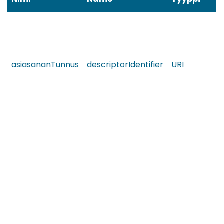
asiasananTunnus
descriptorIdentifier
URI