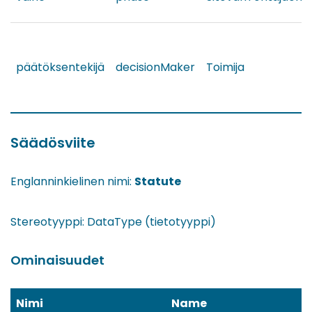
päätöksentekijä
decisionMaker
Toimija
Säädösviite
Englanninkielinen nimi:
Statute
Stereotyyppi: DataType (tietotyyppi)
Ominaisuudet
Nimi
Name