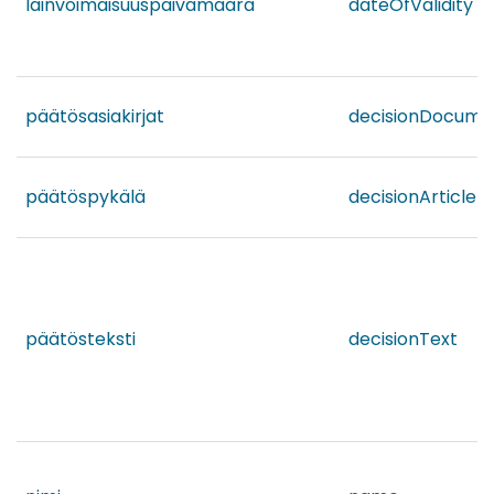
lainvoimaisuuspäivämäärä
dateOfValidity
päätösasiakirjat
decisionDocume
päätöspykälä
decisionArticle
päätösteksti
decisionText