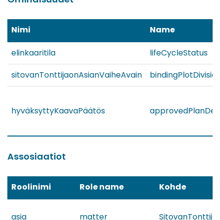
Nimi
Name
elinkaaritila
lifeCycleStatus
sitovanTonttijaonAsianVaiheAvain
bindingPlotDivis
hyväksyttyKaavaPäätös
approvedPlanDeci
Assosiaatiot
Roolinimi
Role name
Kohde
asia
matter
SitovanTonttija