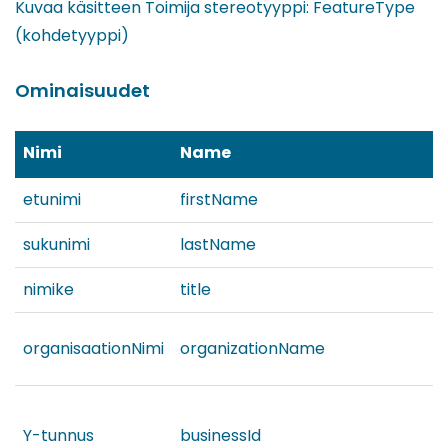
Kuvaa käsitteen Toimija stereotyyppi: FeatureType
(kohdetyyppi)
Ominaisuudet
Nimi
Name
etunimi
firstName
sukunimi
lastName
nimike
title
organisaationNimi
organizationName
Y-tunnus
businessId