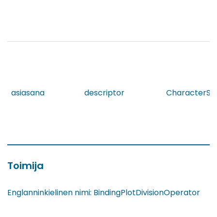
asiasana
descriptor
CharacterStr
Toimija
Englanninkielinen nimi: BindingPlotDivisionOperator