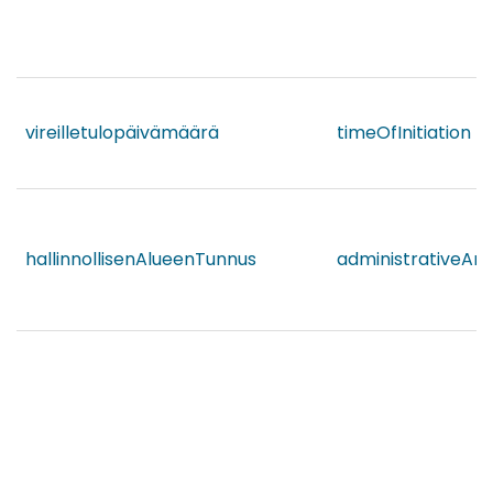
vireilletulopäivämäärä
timeOfInitiation
hallinnollisenAlueenTunnus
administrativeAre