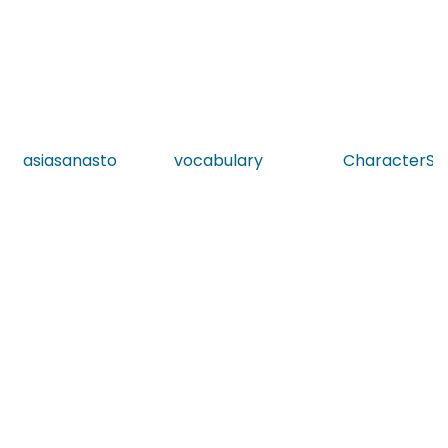
asiasanasto
vocabulary
CharacterStr