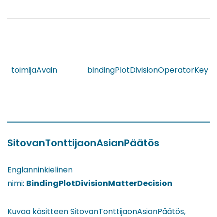
toimijaAvain
bindingPlotDivisionOperatorKey
SitovanTonttijaonAsianPäätös
Englanninkielinen
nimi:
BindingPlotDivisionMatterDecision
Kuvaa käsitteen SitovanTonttijaonAsianPäätös,