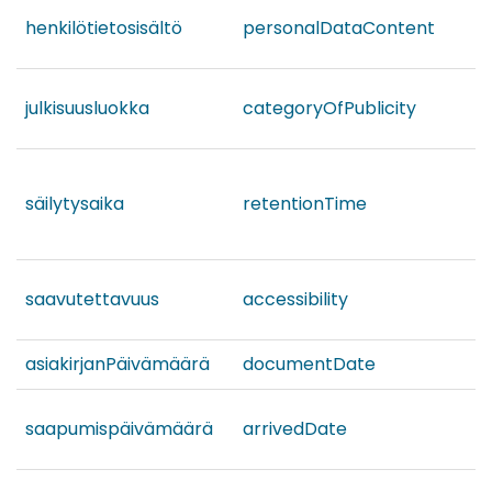
henkilötietosisältö
personalDataContent
julkisuusluokka
categoryOfPublicity
säilytysaika
retentionTime
saavutettavuus
accessibility
asiakirjanPäivämäärä
documentDate
saapumispäivämäärä
arrivedDate