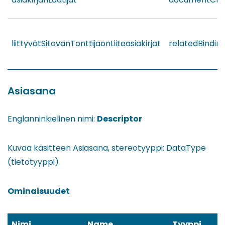
liittyvätSitovanTonttijaonLiiteasiakirjat
relatedBindi
Asiasana
Englanninkielinen nimi:
Descriptor
Kuvaa käsitteen Asiasana, stereotyyppi: DataType
(tietotyyppi)
Ominaisuudet
Nimi
Name
Tyyppi