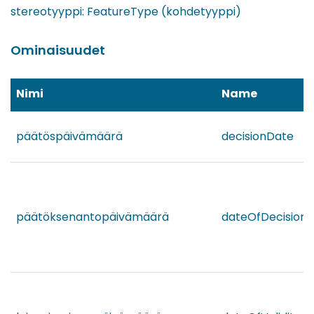
stereotyyppi: FeatureType (kohdetyyppi)
Ominaisuudet
Nimi
Name
päätöspäivämäärä
decisionDate
päätöksenantopäivämäärä
dateOfDecision