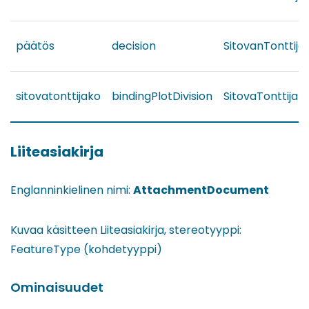
päätös
decision
SitovanTonttij
sitovatonttijako
bindingPlotDivision
SitovaTonttijak
Liiteasiakirja
Englanninkielinen nimi:
AttachmentDocument
Kuvaa käsitteen Liiteasiakirja, stereotyyppi:
FeatureType (kohdetyyppi)
Ominaisuudet