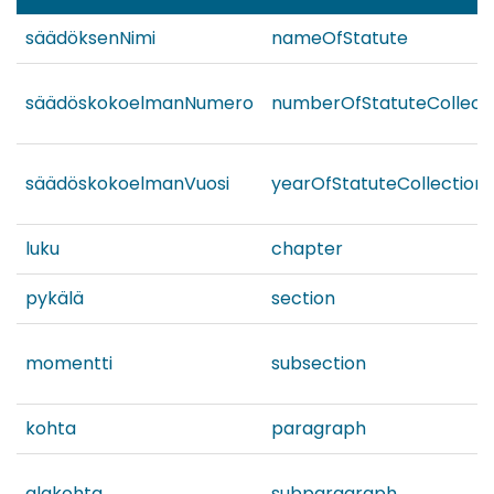
säädöksenNimi
nameOfStatute
säädöskokoelmanNumero
numberOfStatuteCollect
säädöskokoelmanVuosi
yearOfStatuteCollection
luku
chapter
pykälä
section
momentti
subsection
kohta
paragraph
alakohta
subparagraph