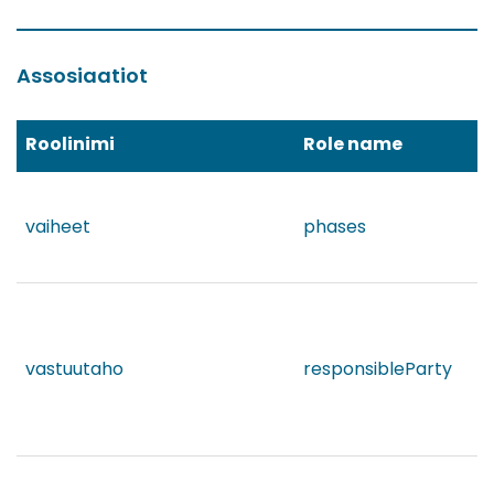
Assosiaatiot
Roolinimi
Role name
vaiheet
phases
vastuutaho
responsibleParty