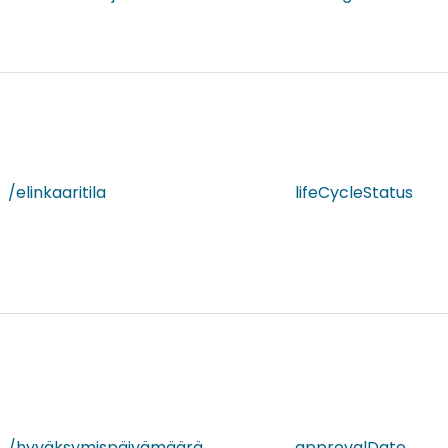
/elinkaaritila
lifeCycleStatus
/hyväksymispäivämäärä
approvalDate