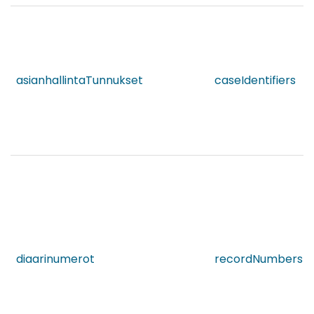
asianhallintaTunnukset
caseIdentifiers
diaarinumerot
recordNumbers