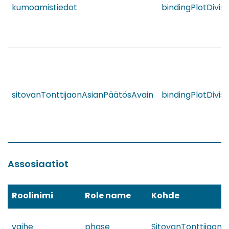
kumoamistiedot
bindingPlotDivis
sitovanTonttijaonAsianPäätösAvain
bindingPlotDivis
Assosiaatiot
Roolinimi
Role name
Kohde
vaihe
phase
SitovanTonttijaonA