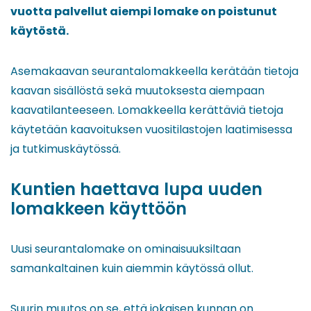
vuotta palvellut aiempi lomake on poistunut
käytöstä.
Asemakaavan seurantalomakkeella kerätään tietoja
kaavan sisällöstä sekä muutoksesta aiempaan
kaavatilanteeseen. Lomakkeella kerättäviä tietoja
käytetään kaavoituksen vuositilastojen laatimisessa
ja tutkimuskäytössä.
Kuntien haettava lupa uuden
lomakkeen käyttöön
Uusi seurantalomake on ominaisuuksiltaan
samankaltainen kuin aiemmin käytössä ollut.
Suurin muutos on se, että jokaisen kunnan on