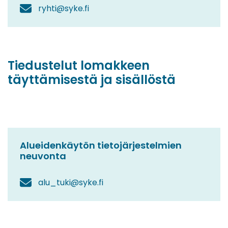
ryhti@syke.fi
Tiedustelut lomakkeen
täyttämisestä ja sisällöstä
Alueidenkäytön tietojärjestelmien
neuvonta
alu_tuki@syke.fi