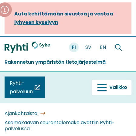
Siirry
sisältöön
Auta kehittämään sivustoa ja vastaa
lyhyeen kyselyyn
FI
SV
EN
Etusivu
Hae
sivustolt
Rakennetun ympäristön tietojärjestelmä
Ryhti-
Valikko
(siirryt
palveluun
toiseen
palveluun)
Ajankohtaista
Asemakaavan seurantalomake avattiin Ryhti-
palvelussa