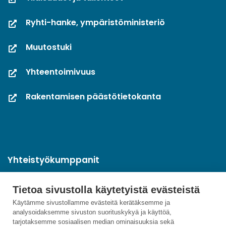
Ryhti-hanke, ympäristöministeriö
Muutostuki
Yhteentoimivuus
Rakentamisen päästötietokanta
Yhteistyökumppanit
Tietoa sivustolla käytetyistä evästeistä
Käytämme sivustollamme evästeitä kerätäksemme ja
analysoidaksemme sivuston suorituskykyä ja käyttöä,
tarjotaksemme sosiaalisen median ominaisuuksia sekä