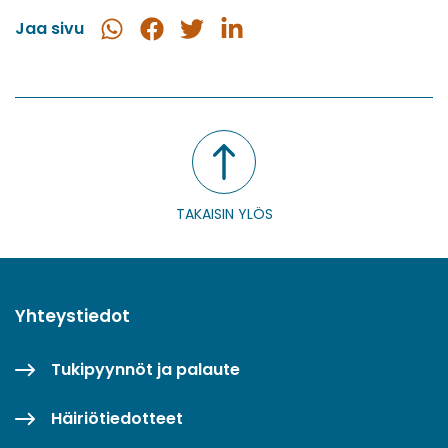
Jaa sivu
Jaa
Jaa
Jaa
Jaa
WhatsApissa
Facebookissa
Twitterissä
LinkedInissä
TAKAISIN YLÖS
Yhteystiedot
Tukipyynnöt ja palaute
Häiriötiedotteet