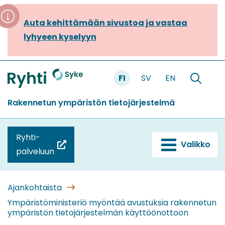
Siirry
sisältöön
Auta kehittämään sivustoa ja vastaa
lyhyeen kyselyyn
FI
SV
EN
Etusivu
Hae
sivustolt
Rakennetun ympäristön tietojärjestelmä
Ryhti-
Valikko
(siirryt
palveluun
toiseen
palveluun)
Ajankohtaista
Ympäristöministeriö myöntää avustuksia rakennetun
ympäristön tietojärjestelmän käyttöönottoon