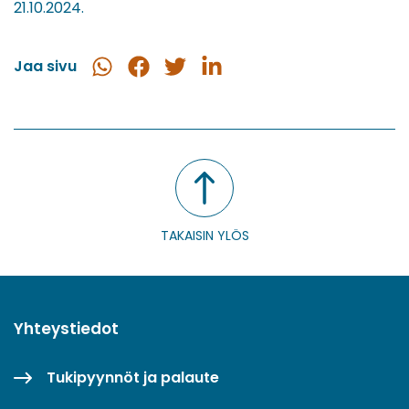
21.10.2024.
Jaa sivu
Jaa
Jaa
Jaa
Jaa
WhatsApissa
Facebookissa
Twitterissä
LinkedInissä
TAKAISIN YLÖS
Yhteystiedot
Tukipyynnöt ja palaute