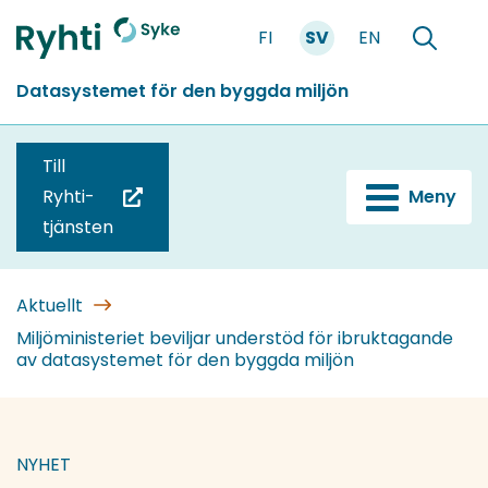
Gå
FI
SV
EN
till
Förstasidan
Söka
innehållet
Datasystemet för den byggda miljön
Till
Ryhti-
Meny
(du
tjänsten
blir
omdirigerad
till
Aktuellt
en
Miljöministeriet beviljar understöd för ibruktagande
av datasystemet för den byggda miljön
annan
tjänst)
NYHET