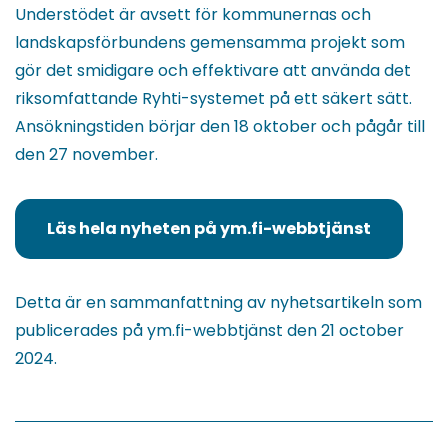
Understödet är avsett för kommunernas och
landskapsförbundens gemensamma projekt som
gör det smidigare och effektivare att använda det
riksomfattande Ryhti-systemet på ett säkert sätt.
Ansökningstiden börjar den 18 oktober och pågår till
den 27 november.
Läs hela nyheten på ym.fi-webbtjänst
(du
blir
omdirigerad
Detta är en sammanfattning av nyhetsartikeln som
till
publicerades på ym.fi-webbtjänst den 21 october
en
2024.
annan
tjänst)