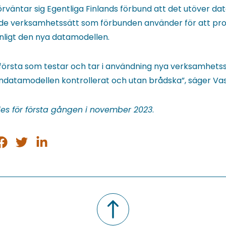
örväntar sig Egentliga Finlands förbund att det utöver da
 de verksamhetssätt som förbunden använder för att pr
ligt den nya datamodellen.
e första som testar och tar i användning nya verksamhetss
landatamodellen kontrollerat och utan brådska”, säger Va
des för första gången i november 2023
.
ela
Dela
Dela
på
på
på
sApp
acebook
Twitter
LinkedIn