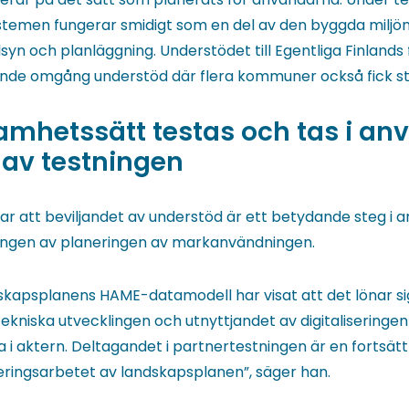
ystemen fungerar smidigt som en del av den byggda miljö
yn och planläggning. Understödet till Egentliga Finlands
nde omgång understöd där flera kommuner också fick st
amhetssätt testas och tas i an
 av testningen
r att beviljandet av understöd är ett betydande steg i 
eringen av planeringen av markanvändningen.
kapsplanens HAME-datamodell har visat att det lönar si
ekniska utvecklingen och utnyttjandet av digitaliseringen
a i aktern. Deltagandet i partnertestningen är en fortsät
iseringsarbetet av landskapsplanen”, säger han.