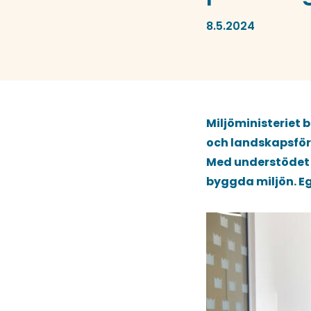
8.5.2024
Miljöministeriet 
och landskapsför
Med understödet 
byggda miljön. Eg