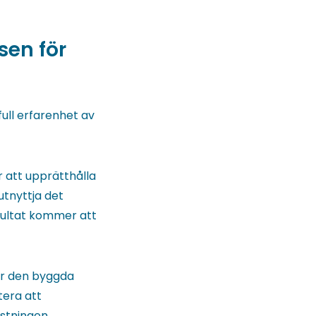
sen för
full erfarenhet av
r att upprätthålla
utnyttja det
esultat kommer att
ör den byggda
tera att
estningen