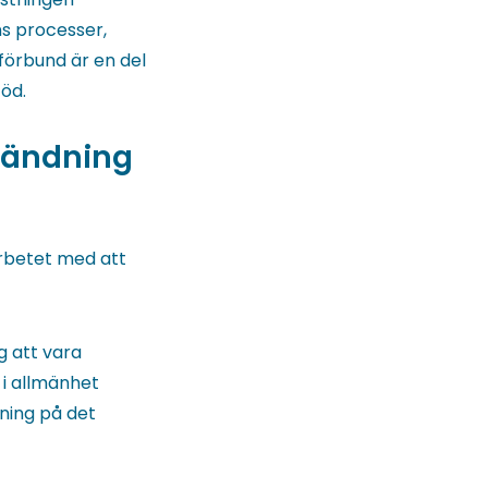
ns processer,
 förbund är en del
öd.
vändning
arbetet med att
g att vara
 i allmänhet
tning på det