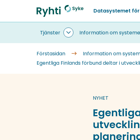
Gå
Datasystemet för
till
Förstasidan
innehållet
Tjänster
Information om systeme
Tjänster
undersidor
Förstasidan
Information om syste
Egentliga Finlands förbund deltar i utvec
NYHET
Egentliga
utvecklin
planeri