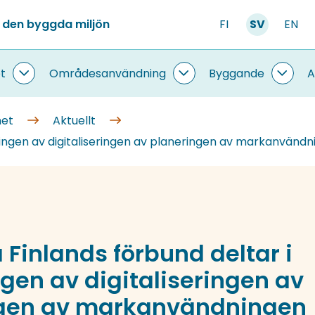
 den byggda miljön
FI
SV
EN
t
Områdesanvändning
Byggande
A
Information
Områdesanvändning
Bygg
om
undersidor
under
systemet
met
Aktuellt
undersidor
klingen av digitaliseringen av planeringen av markanvänd
 Finlands förbund deltar i
gen av digitaliseringen av
ngen av markanvändningen