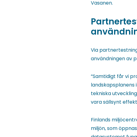
Vasanen.
Partnertes
användnin
Via partnertestning
användningen av p
”Samtidigt får vi 
landskapsplanens i
tekniska utvecklin
vara sällsynt effe
Finlands miljöcent
miljön, som öppnas
datasystemet funge