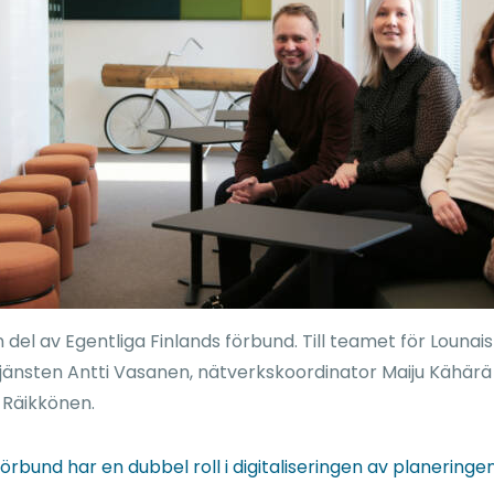
n del av Egentliga Finlands förbund. Till teamet för Lounai
tjänsten Antti Vasanen, nätverkskoordinator Maiju Kähärä
a Räikkönen.
förbund har en dubbel roll i digitaliseringen av planeringe