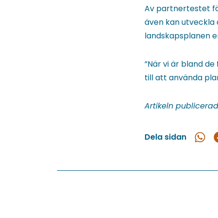
Av partnertestet f
även kan utveckla
landskapsplanen en
”När vi är bland d
till att använda p
Artikeln publicera
Dela sidan
Dela
D
i
What
F