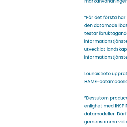
markanvändningen
”För det första ha
den datamodellbase
testar ibruktagand
informationstjänste
utvecklat landskap
informationstjänste
Lounaistieto uppr
HAME-datamodelle
”Dessutom producer
enlighet med INSPI
datamodeller. Därfö
gemensamma vidare