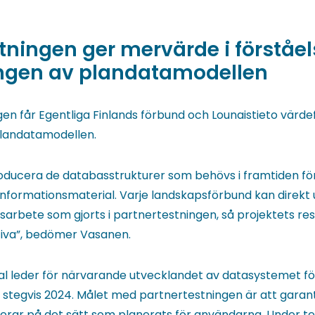
tningen ger mervärde i förståel
gen av plandatamodellen
en får Egentliga Finlands förbund och Lounaistieto värde
landatamodellen.
producera de databasstrukturer som behövs i framtiden fö
nformationsmaterial. Varje landskapsförbund kan direkt 
gsarbete som gjorts i partnertestningen, så projektets r
ktiva”, bedömer Vasanen.
ral leder för närvarande utvecklandet av datasystemet f
 stegvis 2024. Målet med partnertestningen är att garan
rar på det sätt som planerats för användarna. Under t