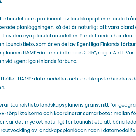
.
r förbundet som producent av landskapsplanen ända från b
rade planläggningen, så det är naturligt att vara bland
et av den nya plandatamodellen. För det andra har den r
n Lounaistieto, som är en del av Egentliga Finlands förbu
splanens HAME-datamodell sedan 2015”, säger Antti Vas
n vid Egentliga Finlands förbund.
ätthåller HAME-datamodellen och landskapsförbundens d
n.
ar Lounaistieto landskapsplanens gränssnitt för geografi
RE-förpliktelserna och koordinerar samarbetet mellan 
r var det mycket naturligt för Lounaistieto att börja leda
utveckling av landskapsplanläggningen i datamodellfo