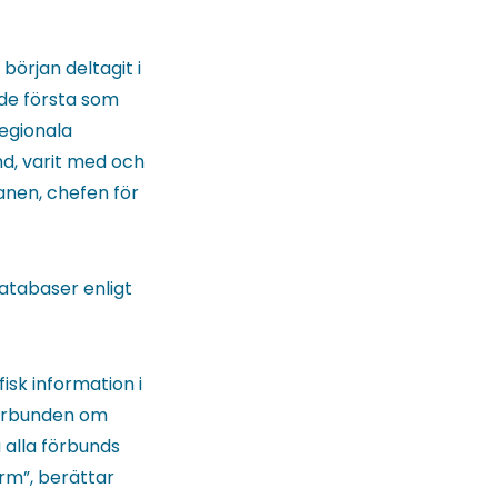
örjan deltagit i
 de första som
egionala
nd, varit med och
anen, chefen för
atabaser enligt
sk information i
förbunden om
 alla förbunds
rm”, berättar