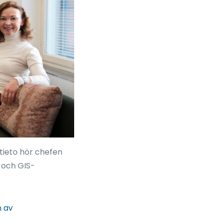
stieto hör chefen
 och GIS-
n av