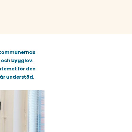
nya kommunernas
 och bygglov.
stemet för den
får understöd.