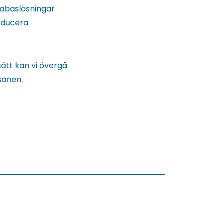
tabaslösningar
oducera
ätt kan vi övergå
sanen.