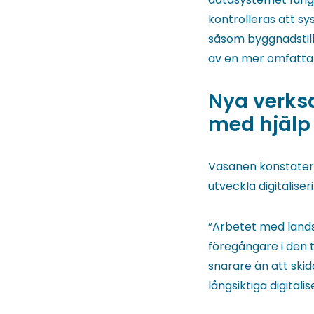
kontrolleras att s
såsom byggnadstills
av en mer omfatta
Nya verks
med hjälp
Vasanen konstatera
utveckla digitalis
”Arbetet med lands
föregångare i den t
snarare än att skid
långsiktiga digital