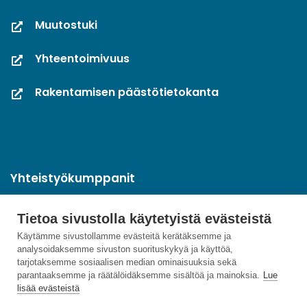
Muutostuki
Yhteentoimivuus
Rakentamisen päästötietokanta
Yhteistyökumppanit
Tietoa sivustolla käytetyistä evästeistä
Käytämme sivustollamme evästeitä kerätäksemme ja
analysoidaksemme sivuston suorituskykyä ja käyttöä,
tarjotaksemme sosiaalisen median ominaisuuksia sekä
parantaaksemme ja räätälöidäksemme sisältöä ja mainoksia.
Lue
lisää evästeistä