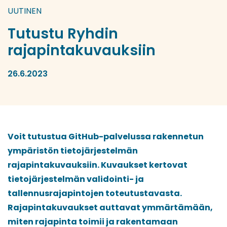
UUTINEN
Tutustu Ryhdin
rajapintakuvauksiin
26.6.2023
Voit tutustua GitHub-palvelussa rakennetun
ympäristön tietojärjestelmän
rajapintakuvauksiin. Kuvaukset kertovat
tietojärjestelmän validointi- ja
tallennusrajapintojen toteutustavasta.
Rajapintakuvaukset auttavat ymmärtämään,
miten rajapinta toimii ja rakentamaan