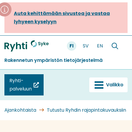
Siirry
sisältöön
Auta kehittämään sivustoa ja vastaa
lyhyeen kyselyyn
FI
SV
EN
Etusivu
Hae
sivustolt
Rakennetun ympäristön tietojärjestelmä
Ryhti-
Valikko
(siirryt
palveluun
toiseen
palveluun)
Ajankohtaista
Tutustu Ryhdin rajapintakuvauksiin