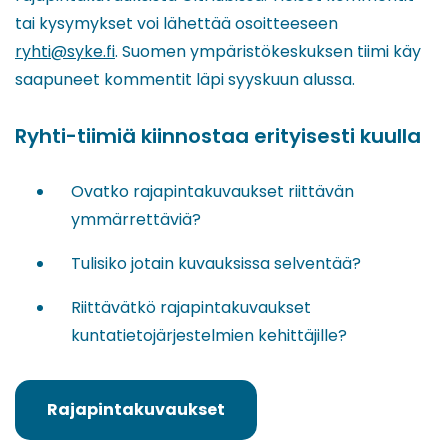
tai kysymykset voi lähettää osoitteeseen
ryhti@syke.fi
. Suomen ympäristökeskuksen tiimi käy
saapuneet kommentit läpi syyskuun alussa.
Ryhti-tiimiä kiinnostaa erityisesti kuulla
Ovatko rajapintakuvaukset riittävän
ymmärrettäviä?
Tulisiko jotain kuvauksissa selventää?
Riittävätkö rajapintakuvaukset
kuntatietojärjestelmien kehittäjille?
Rajapintakuvaukset
(siirryt