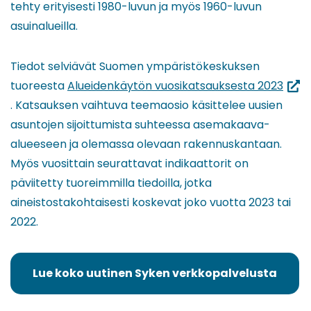
tehty erityisesti 1980-luvun ja myös 1960-luvun
asuinalueilla.
Tiedot selviävät Suomen ympäristökeskuksen
(siirr
tuoreesta
Alueidenkäytön vuosikatsauksesta 2023
tois
. Katsauksen vaihtuva teemaosio käsittelee uusien
palv
asuntojen sijoittumista suhteessa asemakaava-
alueeseen ja olemassa olevaan rakennuskantaan.
Myös vuosittain seurattavat indikaattorit on
päviitetty tuoreimmilla tiedoilla, jotka
aineistostakohtaisesti koskevat joko vuotta 2023 tai
2022.
Lue koko uutinen Syken verkkopalvelusta
(siirryt
toiseen