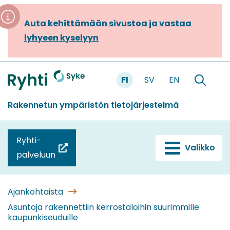
Siirry
sisältöön
Auta kehittämään sivustoa ja vastaa
lyhyeen kyselyyn
FI
SV
EN
Etusivu
Hae
sivustolt
Rakennetun ympäristön tietojärjestelmä
Ryhti-
Valikko
(siirryt
palveluun
toiseen
palveluun)
Ajankohtaista
Asuntoja rakennettiin kerrostaloihin suurimmille
kaupunkiseuduille