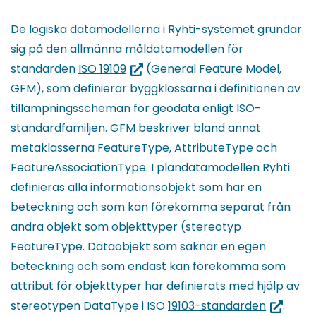
De logiska datamodellerna i Ryhti-systemet grundar
sig på den allmänna måldatamodellen för
(du
standarden
ISO 19109
(General Feature Model,
blir
GFM), som definierar byggklossarna i definitionen av
omdirigerad
tillämpningsscheman för geodata enligt ISO-
till
standardfamiljen. GFM beskriver bland annat
en
metaklasserna FeatureType, AttributeType och
annan
FeatureAssociationType. I plandatamodellen Ryhti
tjänst)
definieras alla informationsobjekt som har en
beteckning och som kan förekomma separat från
andra objekt som objekttyper (stereotyp
FeatureType. Dataobjekt som saknar en egen
beteckning och som endast kan förekomma som
attribut för objekttyper har definierats med hjälp av
(du
stereotypen DataType i ISO
19103-standarden
.