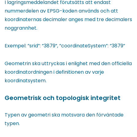
en
I lagringsmeddelandet förutsätts att endast
annan
nummerdelen av EPSG-koden används och att
tjänst)
koordinaternas decimaler anges med tre decimalers
noggrannhet.
Exempel: ”srid”: ”3879”, ”coordinateSystem”: ”3879”
Geometrin ska uttryckas i enlighet med den officiella
koordinatordningen i definitionen av varje
koordinatsystem.
Geometrisk och topologisk integritet
Typen av geometri ska motsvara den förväntade
typen.