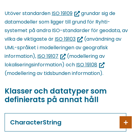
blir
omdirige
(du
Utöver standarden
ISO 19109
grundar sig de
till
blir
datamodeller som ligger till grund för Ryhti-
en
omdirigerad
systemet på andra ISO-standarder för geodata, av
annan
till
(du
vilka de viktigaste är
ISO 19103
(användning av
tjänst)
en
blir
UML-språket i modelleringen av geografisk
(du
annan
omdirigerad
information),
ISO 19107
(modellering av
blir
tjänst)
till
(du
lokaliseringsinformation) och
ISO 19108
omdirigerad
en
blir
(modellering av tidsbunden information).
till
annan
omdirigerad
Klasser och datatyper som
en
tjänst)
till
definierats på annat håll
annan
en
tjänst)
annan
tjänst)
CharacterString