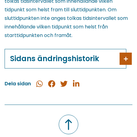
tolkas tidsintervallet som innehållande vilken
tidpunkt som helst fram till sluttidpunkten. Om
sluttidpunkten inte anges tolkas tidsintervallet som
innehållande vilken tidpunkt som helst från
starttidpunkten och framåt.
Sidans ändringshistorik
Dela sidan
Dela
Dela
Dela
Dela
i
på
på
på
WhatsApp
Facebook
Twitter
LinkedIn