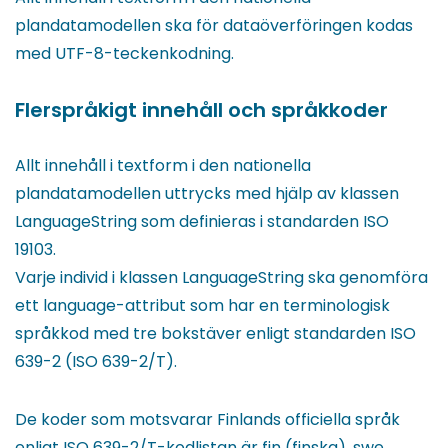
plandatamodellen ska för dataöverföringen kodas
med UTF-8-teckenkodning.
Flerspråkigt innehåll och språkkoder
Allt innehåll i textform i den nationella
plandatamodellen uttrycks med hjälp av klassen
LanguageString som definieras i standarden ISO
19103.
Varje individ i klassen LanguageString ska genomföra
ett language-attribut som har en terminologisk
språkkod med tre bokstäver enligt standarden ISO
639-2 (ISO 639-2/T).
De koder som motsvarar Finlands officiella språk
enligt ISO 639-2/T-kodlistan är fin (finska), swe