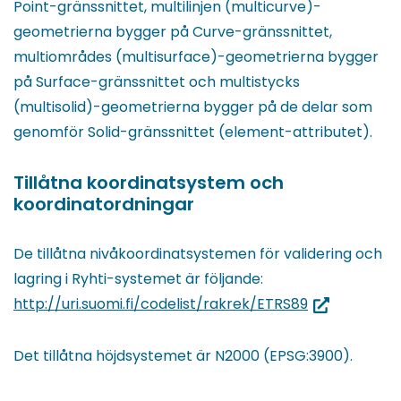
Point-gränssnittet, multilinjen (multicurve)-
geometrierna bygger på Curve-gränssnittet,
multiområdes (multisurface)-geometrierna bygger
på Surface-gränssnittet och multistycks
(multisolid)-geometrierna bygger på de delar som
genomför Solid-gränssnittet (element-attributet).
Tillåtna koordinatsystem och
koordinatordningar
De tillåtna nivåkoordinatsystemen för validering och
lagring i Ryhti-systemet är följande:
(du
http://uri.suomi.fi/codelist/rakrek/ETRS89
blir
omdirigerad
Det tillåtna höjdsystemet är N2000 (EPSG:3900).
till