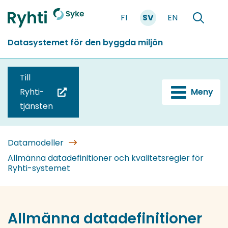
Gå
FI
SV
EN
till
Förstasidan
Söka
innehållet
Datasystemet för den byggda miljön
Till
Ryhti-
Meny
(du
tjänsten
blir
omdirigerad
till
Datamodeller
en
Allmänna datadefinitioner och kvalitetsregler för
Ryhti-systemet
annan
tjänst)
Allmänna datadefinitioner