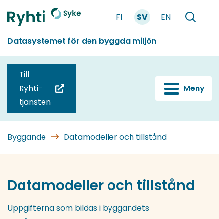
Gå
FI
SV
EN
till
Förstasidan
Söka
innehållet
Datasystemet för den byggda miljön
Till
Ryhti-
Meny
(du
tjänsten
blir
omdirigerad
till
Byggande
Datamodeller och tillstånd
en
annan
tjänst)
Datamodeller och tillstånd
Uppgifterna som bildas i byggandets