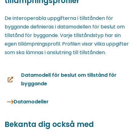
tillämpningsprofiler
De interoperabla uppgifterna i tillstånden för
byggande definieras i datamodellen för beslut om
tillstånd för byggande. Varje tillståndstyp har sin
egen tillämpningsprofil. Profilen visar vilka uppgifter
som ska lämnas i anslutning till tillstånden.
Datamodell för beslut om tillstånd för
(du
byggande
blir
omdirigerad
Datamodeller
till
en
Bekanta dig också med
annan
tjänst)