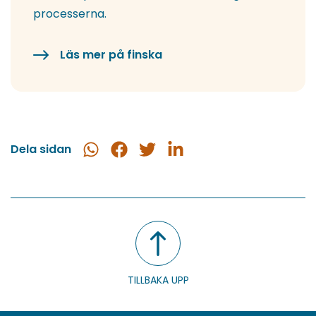
processerna.
Läs mer på finska
Dela sidan
Dela
Dela
Dela
Dela
i
på
på
på
WhatsApp
Facebook
Twitter
LinkedIn
TILLBAKA UPP