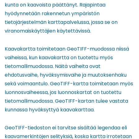
kunta on kaavoista päättänyt. Rajapintaa
hyödynnetään rakennetun ympäristön
tietojärjestelmän karttapalvelussa, jossa se on
viranomaiskäyttäjien käytettävissä.
Kaavakartta toimitetaan GeoTIFF-muodossa niissä
vaiheissa, kun kaavakartta on tuotettu myös
tietomallimuodossa. Näitä vaiheita ovat
ehdotusvaihe, hyväksymisvaihe ja muutoksenhaku
sekä voimaantulo. GeoTIFF-kartta toimitetaan myös
luonnosvaiheessa, jos luonnoskartat on tuotettu
tietomallimuodossa. GeoTIFF-kartan tulee vastata
kunnassa hyväksyttyä kaavakarttaa.
GeoTIFF-tiedoston ei tarvitse sisältää legendaa eli
kaavamerkintöjen selityksiä, koska kartta irrotetaan