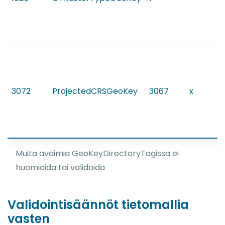
3072
ProjectedCRSGeoKey
3067
x
Muita avaimia GeoKeyDirectoryTagissa ei
huomioida tai validoida
Validointisäännöt tietomallia
vasten