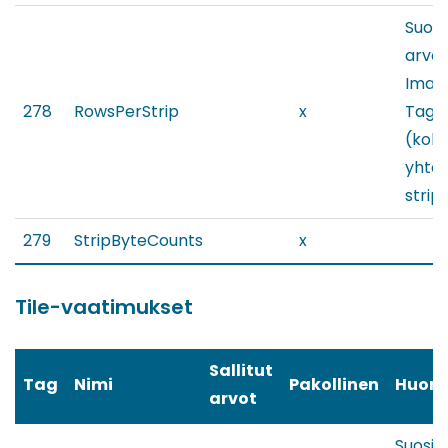
Suosi
arvot 
Imag
278
RowsPerStrip
x
Tagin
(koko
yhte
strip
279
StripByteCounts
x
Tile-vaatimukset
Sallitut
Tag
Nimi
Pakollinen
Huom
arvot
Suosit