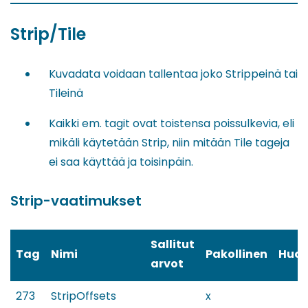
Strip/Tile
Kuvadata voidaan tallentaa joko Strippeinä tai
Tileinä
Kaikki em. tagit ovat toistensa poissulkevia, eli
mikäli käytetään Strip, niin mitään Tile tageja
ei saa käyttää ja toisinpäin.
Strip-vaatimukset
Sallitut
Tag
Nimi
Pakollinen
Huo
arvot
273
StripOffsets
x