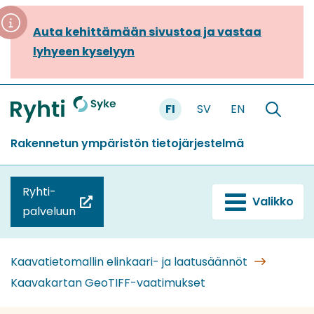
Siirry
sisältöön
Auta kehittämään sivustoa ja vastaa
lyhyeen kyselyyn
FI
SV
EN
Etusivu
Hae
sivustolt
Rakennetun ympäristön tietojärjestelmä
Ryhti-
Valikko
(siirryt
palveluun
toiseen
palveluun)
Kaavatietomallin elinkaari- ja laatusäännöt
Kaavakartan GeoTIFF-vaatimukset