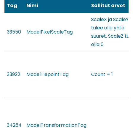
Tag
Nimi
Sallitut arvot
ScaleX ja ScaleY
tulee olla yhtä
33550
ModelPixelScaleTag
suuret, ScaleZ tul
olla 0
33922
ModelTiepointTag
Count = 1
34264
ModelTransformationTag