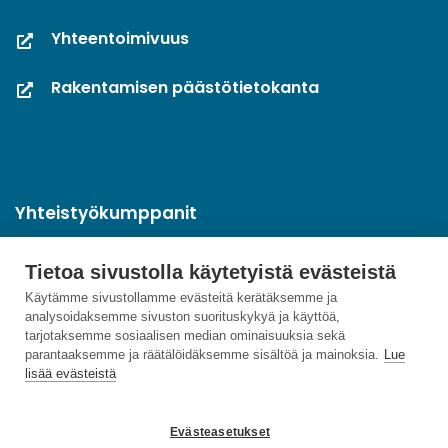
Yhteentoimivuus
Rakentamisen päästötietokanta
Yhteistyökumppanit
Tietoa sivustolla käytetyistä evästeistä
Käytämme sivustollamme evästeitä kerätäksemme ja
analysoidaksemme sivuston suorituskykyä ja käyttöä,
tarjotaksemme sosiaalisen median ominaisuuksia sekä
parantaaksemme ja räätälöidäksemme sisältöä ja mainoksia.
Lue
lisää evästeistä
Evästeasetukset