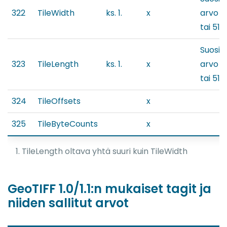
322
TileWidth
ks. 1.
x
arvo 2
tai 512
Suosit
323
TileLength
ks. 1.
x
arvo 2
tai 512
324
TileOffsets
x
325
TileByteCounts
x
1. TileLength oltava yhtä suuri kuin TileWidth
GeoTIFF 1.0/1.1:n mukaiset tagit ja
niiden sallitut arvot