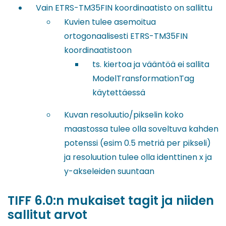
Vain ETRS-TM35FIN koordinaatisto on sallittu
Kuvien tulee asemoitua
ortogonaalisesti ETRS-TM35FIN
koordinaatistoon
ts. kiertoa ja vääntöä ei sallita
ModelTransformationTag
käytettäessä
Kuvan resoluutio/pikselin koko
maastossa tulee olla soveltuva kahden
potenssi (esim 0.5 metriä per pikseli)
ja resoluution tulee olla identtinen x ja
y-akseleiden suuntaan
TIFF 6.0:n mukaiset tagit ja niiden
sallitut arvot