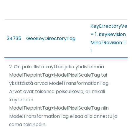
KeyDirectoryVers
= 1, KeyRevision = 1
34735
GeoKeyDirectoryTag
MinorRevision = 0 
1
2. On pakollista käyttää joko yhdistelmää
ModelTiepointTag+ModelPixelScaleTag tai
yksittäistä arvoa ModelTransformationTag.
Arvot ovat toisensa poissulkevia, eli mikäli
käytetään
ModelTiepointTag+ModelPixelScaleTag niin
ModelTransformationTag ei saa olla annettu ja
sama toisinpäin.