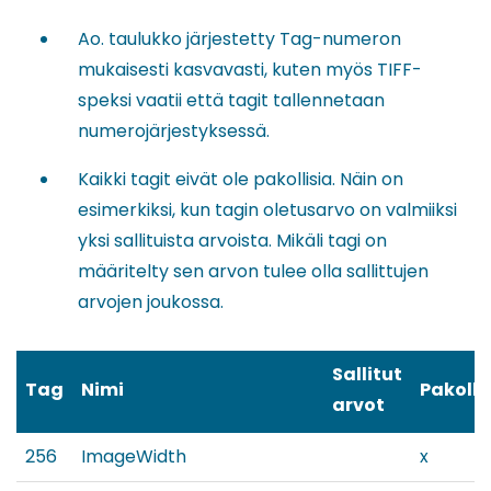
Ao. taulukko järjestetty Tag-numeron
mukaisesti kasvavasti, kuten myös TIFF-
speksi vaatii että tagit tallennetaan
numerojärjestyksessä.
Kaikki tagit eivät ole pakollisia. Näin on
esimerkiksi, kun tagin oletusarvo on valmiiksi
yksi sallituista arvoista. Mikäli tagi on
määritelty sen arvon tulee olla sallittujen
arvojen joukossa.
Sallitut
Tag
Nimi
Pakolli
arvot
256
ImageWidth
x