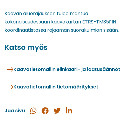
Kaavan aluerajauksen tulee mahtua
kokonaisuudessaan kaavakartan ETRS-TM35FIN
koordinaatistossa rajaaman suorakulmion sisään.
Katso myös
Kaavatietomallin elinkaari- ja laatusäännöt
Kaavatietomallin tietomääritykset
Jaa sivu
Jaa
Jaa
Jaa
Jaa
WhatsApissa
Facebookissa
Twitterissä
LinkedInissä