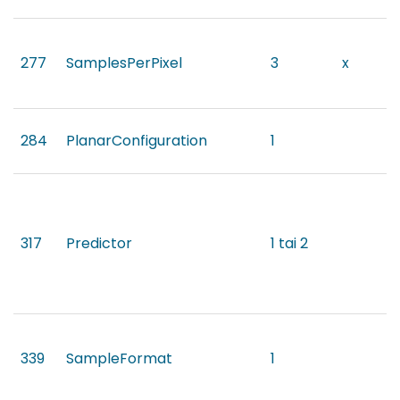
277
SamplesPerPixel
3
x
284
PlanarConfiguration
1
317
Predictor
1 tai 2
339
SampleFormat
1