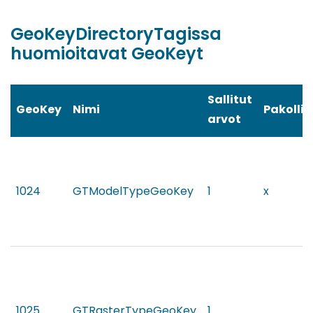
GeoKeyDirectoryTagissa
huomioitavat GeoKeyt
Sallitut
GeoKey
Nimi
Pakolli
arvot
1024
GTModelTypeGeoKey
1
x
1025
GTRasterTypeGeoKey
1