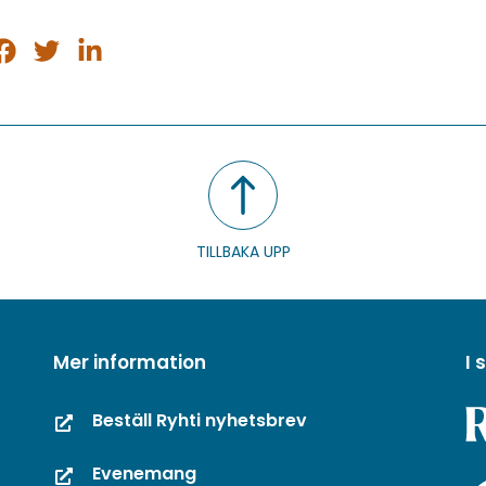
ela
Dela
Dela
på
på
på
sApp
acebook
Twitter
LinkedIn
TILLBAKA UPP
Mer information
I
Beställ Ryhti nyhetsbrev
Evenemang