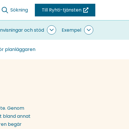
Sökning
Till Ryhti-tjänsten
(du
blir
omdirigerad
nvisningar och stöd
Exempel
ande
Anvisningar
Exempel
till
sidor
och
undersidor
stöd
en
för planläggaren
undersidor
annan
tjänst)
ete. Genom
at bland annat
ren begär