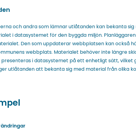
iden
erna och andra som lämnar utlåtanden kan bekanta sig
alet i datasystemet för den byggda miljön. Planläggaren
 materialet. Den som uppdaterar webbplatsen kan också h
 kommunens webbplats. Materialet behöver inte längre ski
 presenteras i datasystemet på ett enhetligt sätt, vilket g
er utlåtanden att bekanta sig med material från olika 
mpel
rändringar