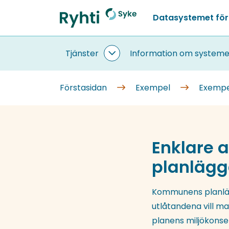
Gå
Datasystemet för
till
Förstasidan
innehållet
Tjänster
Information om systeme
Tjänster
undersidor
Förstasidan
Exempel
Exempe
Enklare a
planlägg
Kommunens planläg
utlåtandena vill ma
planens miljökons