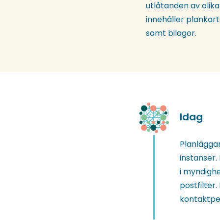
utlåtanden av olik
innehåller planka
samt bilagor.
Idag
Planläggar
instanser.
i myndighet
postfilter
kontaktpe