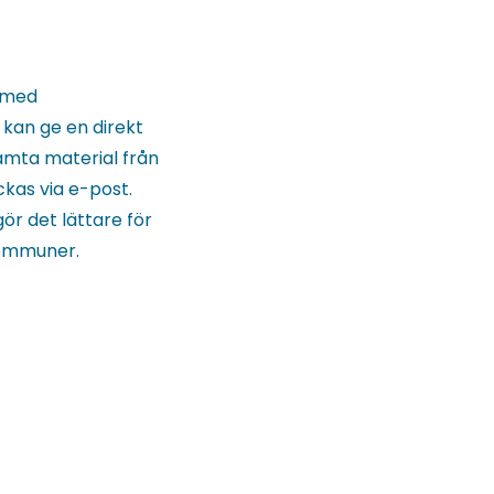
 med
 kan ge en direkt
ämta material från
ckas via e-post.
ör det lättare för
kommuner.