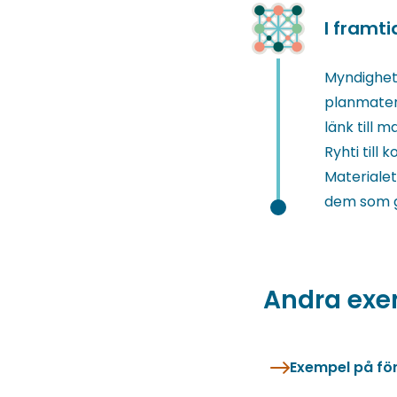
I framt
Myndighet
planmateri
länk till
Ryhti till
Materialet
dem som g
Andra exe
Exempel på fö