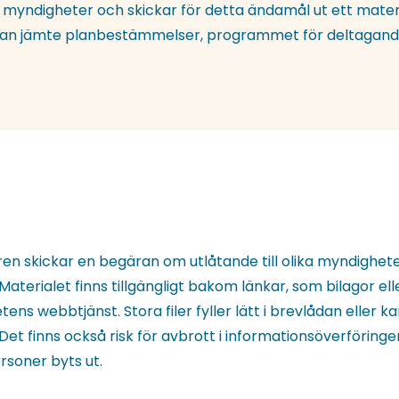
a myndigheter och skickar för detta ändamål ut ett mate
rtan jämte planbestämmelser, programmet för deltagan
en skickar en begäran om utlåtande till olika myndighet
 Materialet finns tillgängligt bakom länkar, som bilagor el
ens webbtjänst. Stora filer fyller lätt i brevlådan eller ka
. Det finns också risk för avbrott i informationsöverföring
rsoner byts ut.