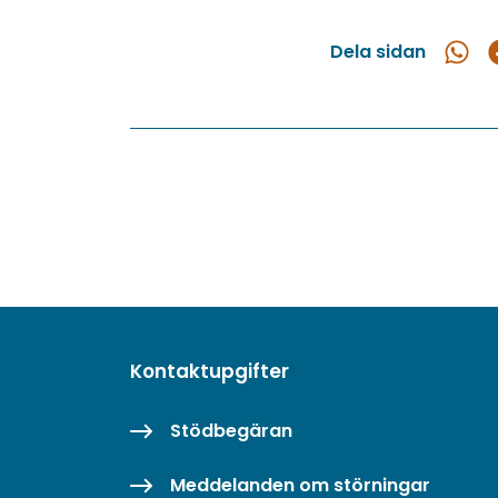
Dela sidan
Dela
D
i
What
F
Kontaktupgifter
Stödbegäran
Meddelanden om störningar