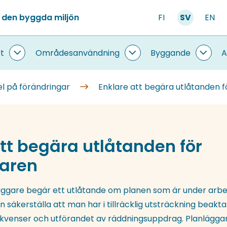
 den byggda miljön
FI
SV
EN
t
Områdesanvändning
Byggande
A
Information
Områdesanvändning
Bygg
om
undersidor
under
systemet
l på förändringar
Enklare att begära utlåtanden 
undersidor
tt begära utlåtanden för
aren
gare begär ett utlåtande om planen som är under arb
n säkerställa att man har i tillräcklig utsträckning beakt
ekvenser och utförandet av räddningsuppdrag. Planlägga