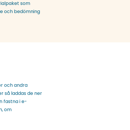
rialpaket som
de och bedömning
er och andra
ler så laddas de ner
n fastna i e-
en, om