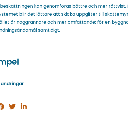
sbeskattningen kan genomföras bättre och mer rättvist. 
stemet blir det lättare att skicka uppgifter till skattem
ållet är noggrannare och mer omfattande: för en bygg
ändningsändamål samtidigt.
mpel
rändringar
ela
Dela
Dela
på
på
på
sApp
acebook
Twitter
LinkedIn