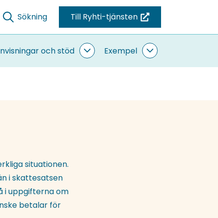
Sökning
Till Ryhti-tjänsten
(du
blir
omdirigerad
nvisningar och stöd
Exempel
ande
Anvisningar
Exempel
till
sidor
och
undersidor
stöd
en
undersidor
annan
tjänst)
kliga situationen.
än i skattesatsen
 i uppgifterna om
nske betalar för