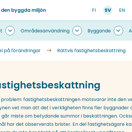
 den byggda miljön
FI
SV
EN
t
Områdesanvändning
Byggande
A
Information
Områdesanvändning
Bygg
om
undersidor
under
systemet
l på förändringar
Rättvis fastighetsbeskattning
undersidor
fastighetsbeskattning
roblem: fastighetsbeskattningen motsvarar inte den ver
nen vet man att det i verkligheten finns fler byggnader 
går miste om betydande summor i beskattningen. Också
 har det observerats brister. En del fastighetsägare ka