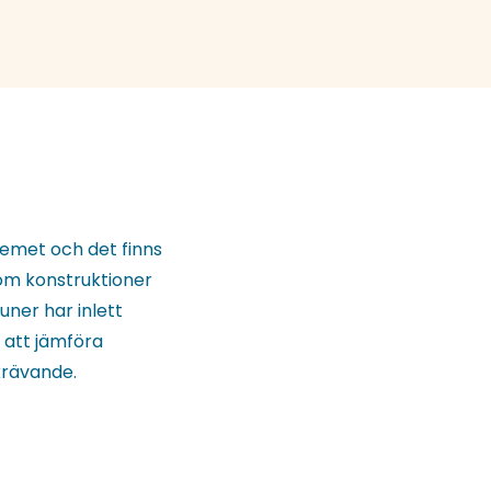
temet och det finns
 om konstruktioner
uner har inlett
 att jämföra
krävande.