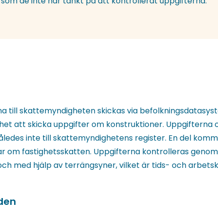
som de inte har tänkt på att kontrollerat uppgifterna.
a till skattemyndigheten skickas via befolkningsdatasys
ghet att skicka uppgifter om konstruktioner. Uppgifterna
åledes inte till skattemyndighetens register. En del komm
ar om fastighetsskatten. Uppgifterna kontrolleras genom
och med hjälp av terrängsyner, vilket är tids- och arbets
iden