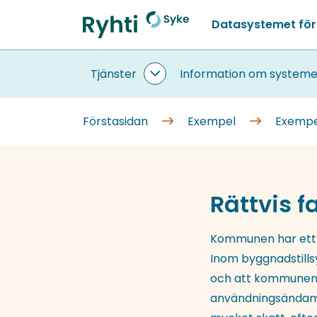
Gå
Datasystemet för
till
Förstasidan
innehållet
Tjänster
Information om systeme
Tjänster
undersidor
Förstasidan
Exempel
Exempe
Rättvis 
Kommunen har ett p
Inom byggnadstillsy
och att kommunen 
användningsändamål