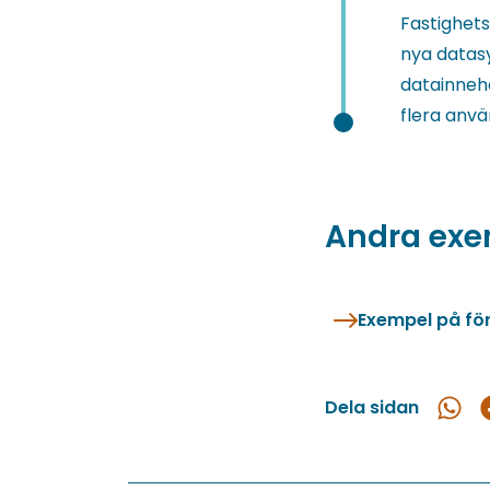
Fastighet
nya datasy
datainneh
flera anv
Andra exe
Exempel på fö
Dela sidan
Dela
D
i
What
F