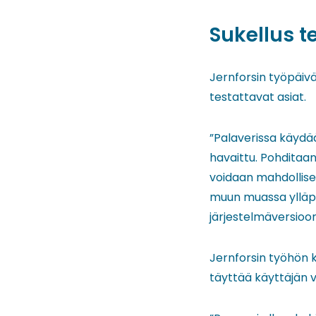
Sukellus 
Jernforsin työpäivät
testattavat asiat.
”Palaverissa käydään
havaittu. Pohditaan
voidaan mahdollises
muun muassa ylläpi
järjestelmäversioon
Jernforsin työhön k
täyttää käyttäjän v