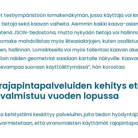
t testiympäristöön lomakenäkymän, jossa käyttäjä voi ki
isia tietoja sekä kaavan vaiheita. Aiemmin kaikki kaava-asian
htenä JSON-tiedostona, mutta nykyään tietoja voi hallinn
Lomake mahdollistaa myös liiteasiakirjojen, kuten osallistu
ien, hallinnan. Lomakkeella voi myös tallentaa kaavan al
lloin näiden geometriat saadaan kartalle näkyville. Kaavan
evampaa suoraan käyttöliittymässä”, hän korostaa.
 rajapintapalveluiden kehitys e
a valmistuu vuoden lopussa
kehitystiimi keskittyy palveluihin, joita tiedon hyödyntäj
varmistetaan, että viranomaisten käyttämät rajapintapal