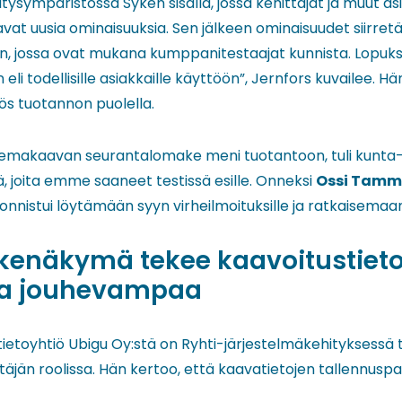
itysympäristössä Syken sisällä, jossa kehittäjät ja muut as
avat uusia ominaisuuksia. Sen jälkeen ominaisuudet siirret
, jossa ovat mukana kumppanitestaajat kunnista. Lopuks
li todellisille asiakkaille käyttöön”, Jernfors kuvailee. Hä
yös tuotannon puolella.
asemakaavan seurantalomake meni tuotantoon, tuli kunta-
ä, joita emme saaneet testissä esille. Onneksi
Ossi Tamm
onnistui löytämään syyn virheilmoituksille ja ratkaisema
kenäkymä tekee kaavoitustieto
ta jouhevampaa
ietoyhtiö Ubigu Oy:stä on Ryhti-järjestelmäkehityksessä 
täjän roolissa. Hän kertoo, että kaavatietojen tallennuspa