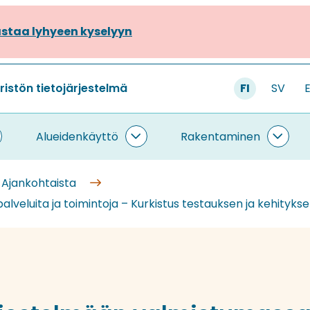
staa lyhyeen kyselyyn
stön tietojärjestelmä
FI
SV
Alueidenkäyttö
Rakentaminen
ietojärjestelmä
Alueidenkäyttö
Rake
lasivut
alasivut
alasi
Ajankohtaista
veluita ja toimintoja – Kurkistus testauksen ja kehityksen