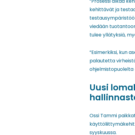
”Prosessi alkaa keh
kehittävät ja testa
testausympäristöön
viedään tuotantoon e
tulee yllätyksiä, m
”Esimerkiksi, kun 
palautetta virheist
ohjelmistopuolelta 
Uusi loma
hallinnas
Ossi Tammi paikkat
käyttöliittymäkehit
syyskuussa.