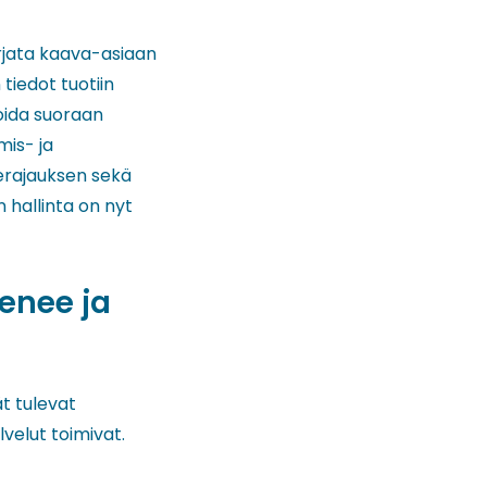
rjata kaava-asiaan
 tiedot tuotiin
oida suoraan
mis- ja
uerajauksen sekä
 hallinta on nyt
tenee ja
ät tulevat
velut toimivat.