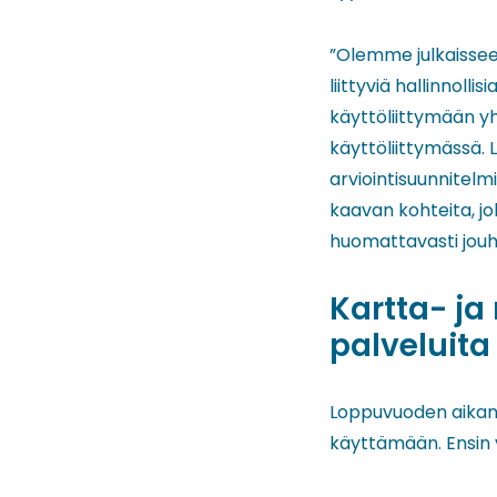
”Olemme julkaissee
liittyviä hallinnoll
käyttöliittymään y
käyttöliittymässä. 
arviointisuunnitelm
kaavan kohteita, jo
huomattavasti jouh
Kartta- ja
palveluit
Loppuvuoden aikana 
käyttämään. Ensin 