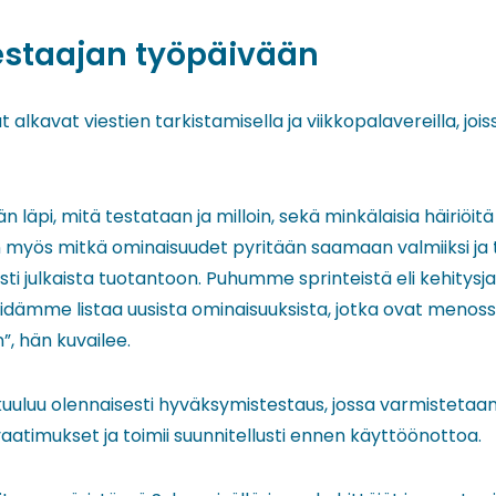
testaajan työpäivään
 alkavat viestien tarkistamisella ja viikkopalavereilla, joi
 läpi, mitä testataan ja milloin, sekä minkälaisia häiriöitä
 myös mitkä ominaisuudet pyritään saamaan valmiiksi ja te
ti julkaista tuotantoon. Puhumme sprinteistä eli kehitysjak
dämme listaa uusista ominaisuuksista, jotka ovat menos
”, hän kuvailee.
uuluu olennaisesti hyväksymistestaus, jossa varmistetaan
aatimukset ja toimii suunnitellusti ennen käyttöönottoa.