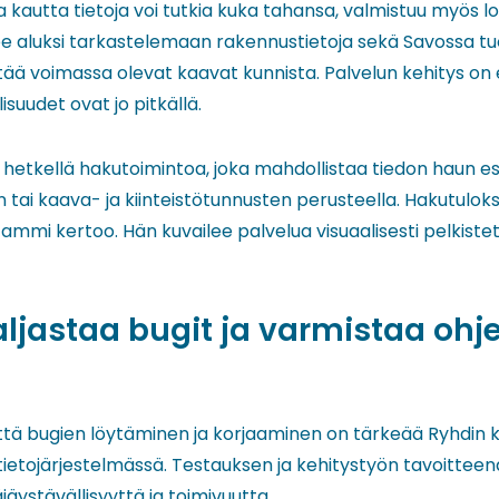
a kautta tietoja voi tutkia kuka tahansa, valmistuu myös
see aluksi tarkastelemaan rakennustietoja sekä Savossa 
ältää voimassa olevat kaavat kunnista. Palvelun kehitys on 
suudet ovat jo pitkällä.
etkellä hakutoimintoa, joka mahdollistaa tiedon haun esim
en tai kaava- ja kiinteistötunnusten perusteella. Hakutulo
Tammi kertoo. Hän kuvailee palvelua visuaalisesti pelkistet
ljastaa bugit ja varmistaa ohj
tä bugien löytäminen ja korjaaminen on tärkeää Ryhdin k
tietojärjestelmässä. Testauksen ja kehitystyön tavoittee
jäystävällisyyttä ja toimivuutta.