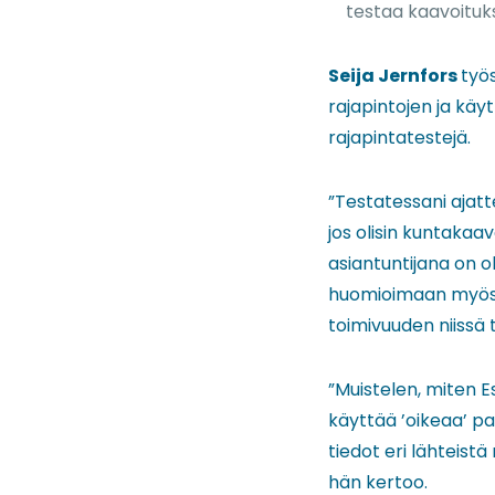
testaa kaavoitukse
Seija Jernfors
työ
rajapintojen ja kä
rajapintatestejä.
”Testatessani ajatt
jos olisin kuntaka
asiantuntijana on o
huomioimaan myös 
toimivuuden niissä t
”Muistelen, miten E
käyttää ’oikeaa’ pa
tiedot eri lähteist
hän kertoo.