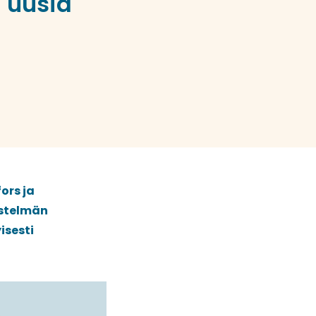
 uusia
ors ja
estelmän
isesti