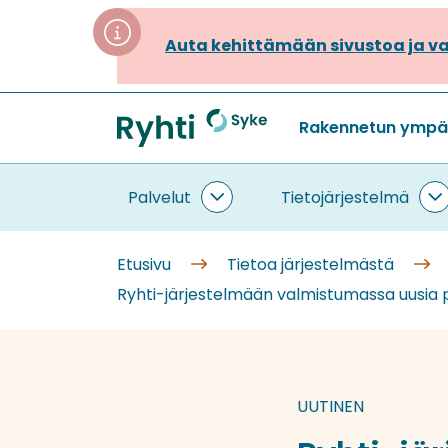
Siirry
sisältöön
Auta kehittämään sivustoa ja va
Rakennetun ympäri
Etusivu
Palvelut
Tietojärjestelmä
Palvelut
T
alasivut
a
Etusivu
Tietoa järjestelmästä
Ryhti-järjestelmään valmistumassa uusia pal
UUTINEN