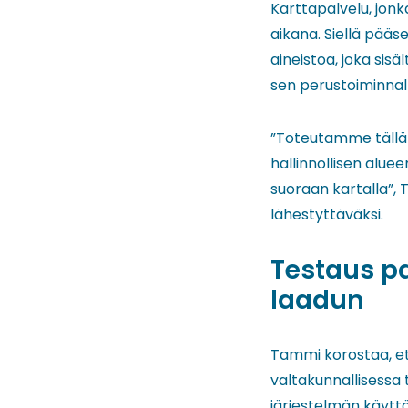
Karttapalvelu, jonk
aikana. Siellä pää
aineistoa, joka sis
sen perustoiminnalli
”Toteutamme tällä h
hallinnollisen alue
suoraan kartalla”, 
lähestyttäväksi.
Testaus pa
laadun
Tammi korostaa, et
valtakunnallisessa 
järjestelmän käyttä