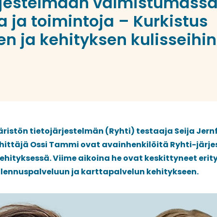
rjestelmään valmistumassa
a ja toimintoja – Kurkistus
n ja kehityksen kulisseihin
stön tietojärjestelmän (Ryhti) testaaja Seija Jernf
hittäjä Ossi Tammi ovat avainhenkilöitä Ryhti-järj
ehityksessä. Viime aikoina he ovat keskittyneet erity
llennuspalveluun ja karttapalvelun kehitykseen.