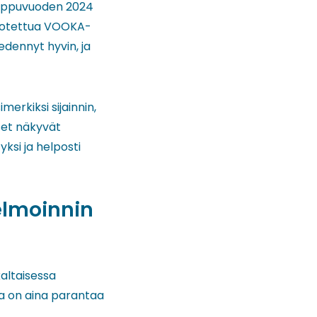
 loppuvuoden 2024
tuotettua VOOKA-
edennyt hyvin, ja
erkiksi sijainnin,
kset näkyvät
yksi ja helposti
elmoinnin
altaisessa
na on aina parantaa