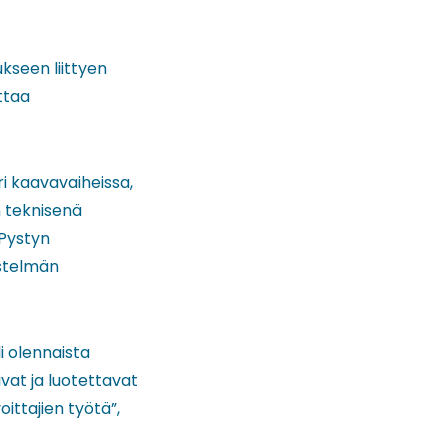
seen liittyen
ttaa
ri kaavavaiheissa,
n teknisenä
 Pystyn
stelmän
i olennaista
vat ja luotettavat
ittajien työtä”,