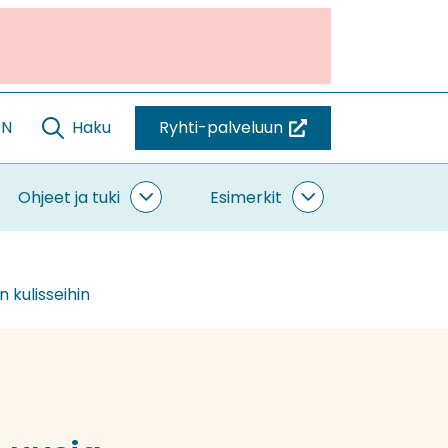
EN
Haku
Ryhti-palveluun
(siirryt
toiseen
palveluun)
Ohjeet ja tuki
Esimerkit
ntaminen
Ohjeet
Esimerkit
vut
ja
alasivut
tuki
alasivut
 kulisseihin