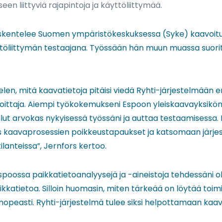
en liittyviä rajapintoja ja käyttöliittymää.
skentelee Suomen ympäristökeskuksessa (Syke) kaavoituk
yttöliittymän testaajana. Työssään hän muun muassa suori
elen, mitä kaavatietoja pitäisi viedä Ryhti-järjestelmään e
avoittaja. Aiempi työkokemukseni Espoon yleiskaavayksikö
llut arvokas nykyisessä työssäni ja auttaa testaamisessa.
kaavaprosessien poikkeustapaukset ja katsomaan järje
ilanteissa”, Jernfors kertoo.
spoossa paikkatietoanalyysejä ja -aineistoja tehdessäni ol
ikkatietoa. Silloin huomasin, miten tärkeää on löytää toimi
ä nopeasti. Ryhti-järjestelmä tulee siksi helpottamaan kaavo