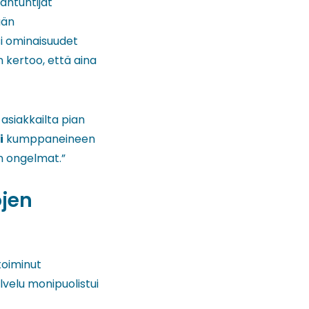
iantuntijat
ään
i ominaisuudet
n kertoo, että aina
asiakkailta pian
i
kumppaneineen
an ongelmat.”
jen
toiminut
lvelu monipuolistui