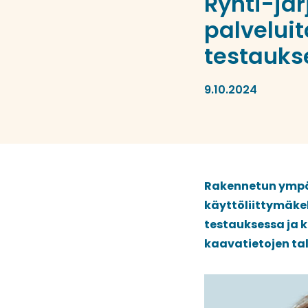
Ryhti-jä
palveluit
testaukse
9.10.2024
Rakennetun ympäri
käyttöliittymäke
testauksessa ja k
kaavatietojen ta