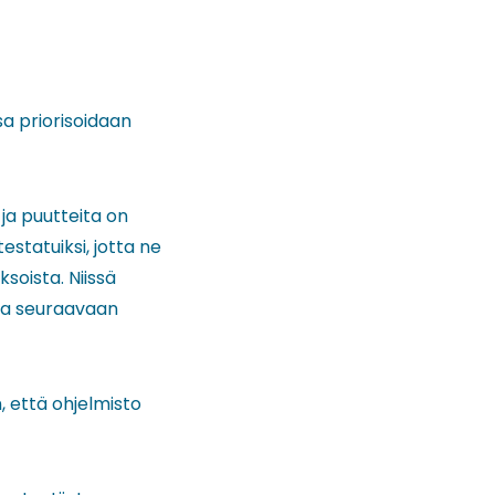
ssa priorisoidaan
 ja puutteita on
statuiksi, jotta ne
soista. Niissä
sa seuraavaan
, että ohjelmisto