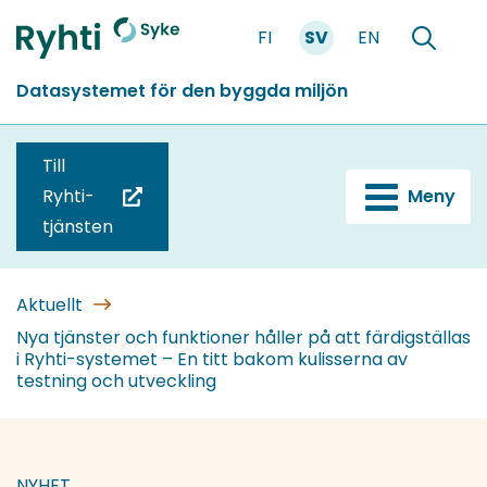
Gå
FI
SV
EN
till
Förstasidan
Söka
innehållet
Datasystemet för den byggda miljön
Till
Ryhti-
Meny
(du
tjänsten
blir
omdirigerad
till
Aktuellt
en
Nya tjänster och funktioner håller på att färdigställas
i Ryhti-systemet – En titt bakom kulisserna av
annan
testning och utveckling
tjänst)
NYHET