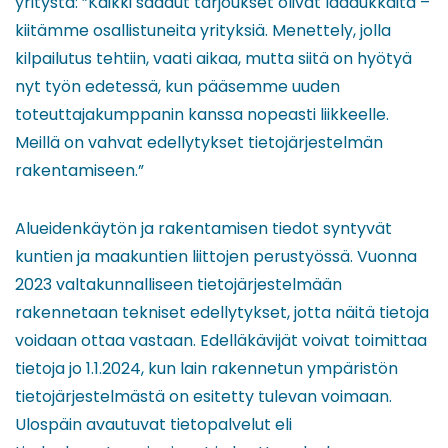
yritystä: ”Kaikki saadut tarjoukset olivat laadukkaita –
kiitämme osallistuneita yrityksiä. Menettely, jolla
kilpailutus tehtiin, vaati aikaa, mutta siitä on hyötyä
nyt työn edetessä, kun pääsemme uuden
toteuttajakumppanin kanssa nopeasti liikkeelle.
Meillä on vahvat edellytykset tietojärjestelmän
rakentamiseen.”
Alueidenkäytön ja rakentamisen tiedot syntyvät
kuntien ja maakuntien liittojen perustyössä. Vuonna
2023 valtakunnalliseen tietojärjestelmään
rakennetaan tekniset edellytykset, jotta näitä tietoja
voidaan ottaa vastaan. Edelläkävijät voivat toimittaa
tietoja jo 1.1.2024, kun lain rakennetun ympäristön
tietojärjestelmästä on esitetty tulevan voimaan.
Ulospäin avautuvat tietopalvelut eli