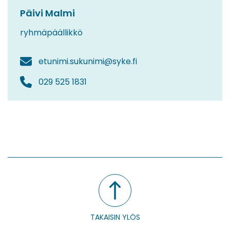
Päivi Malmi
ryhmäpäällikkö
etunimi.sukunimi@syke.fi
029 525 1831
TAKAISIN YLÖS