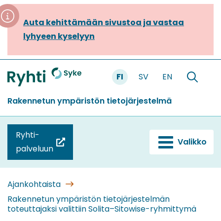
Siirry
sisältöön
Auta kehittämään sivustoa ja vastaa
lyhyeen kyselyyn
FI
SV
EN
Etusivu
Hae
sivustolt
Rakennetun ympäristön tietojärjestelmä
Ryhti-
Valikko
(siirryt
palveluun
toiseen
palveluun)
Ajankohtaista
Rakennetun ympäristön tietojärjestelmän
toteuttajaksi valittiin Solita–Sitowise-ryhmittymä