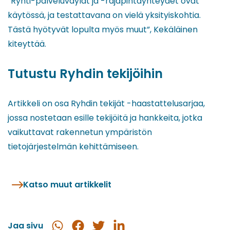
”Ryhti-palveluväylät ja -rajapintayhteydet ovat
käytössä, ja testattavana on vielä yksityiskohtia.
Tästä hyötyvät lopulta myös muut”, Kekäläinen
kiteyttää.
Tutustu Ryhdin tekijöihin
Artikkeli on osa Ryhdin tekijät -haastattelusarjaa,
jossa nostetaan esille tekijöitä ja hankkeita, jotka
vaikuttavat rakennetun ympäristön
tietojärjestelmän kehittämiseen.
Katso muut artikkelit
Jaa sivu
Jaa
Jaa
Jaa
Jaa