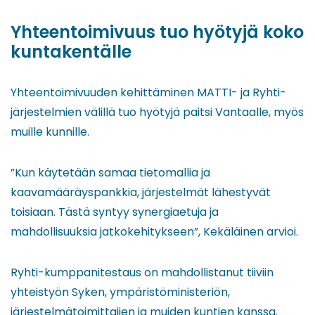
Yhteentoimivuus tuo hyötyjä koko
kuntakentälle
Yhteentoimivuuden kehittäminen MATTI- ja Ryhti-
järjestelmien välillä tuo hyötyjä paitsi Vantaalle, myös
muille kunnille.
”Kun käytetään samaa tietomallia ja
kaavamääräyspankkia, järjestelmät lähestyvät
toisiaan. Tästä syntyy synergiaetuja ja
mahdollisuuksia jatkokehitykseen”, Kekäläinen arvioi.
Ryhti-kumppanitestaus on mahdollistanut tiiviin
yhteistyön Syken, ympäristöministeriön,
järjestelmätoimittajien ja muiden kuntien kanssa.