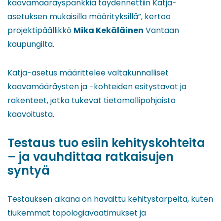
kaavamääräyspankkia täydennettiin Katja-
asetuksen mukaisilla määrityksillä”, kertoo
projektipäällikkö
Mika Kekäläinen
Vantaan
kaupungilta.
Katja-asetus määrittelee valtakunnalliset
kaavamääräysten ja -kohteiden esitystavat ja
rakenteet, jotka tukevat tietomallipohjaista
kaavoitusta.
Testaus tuo esiin kehityskohteita
– ja vauhdittaa ratkaisujen
syntyä
Testauksen aikana on havaittu kehitystarpeita, kuten
tiukemmat topologiavaatimukset ja