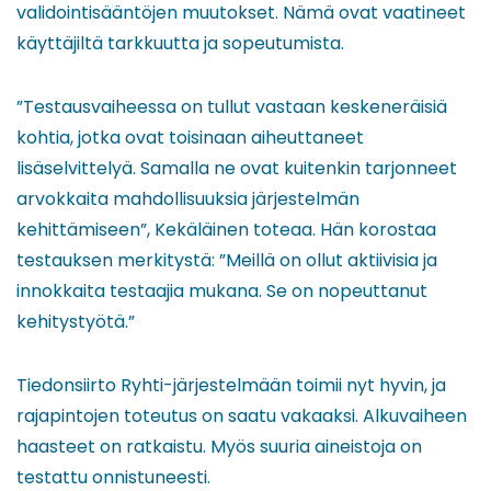
validointisääntöjen muutokset. Nämä ovat vaatineet
käyttäjiltä tarkkuutta ja sopeutumista.
”Testausvaiheessa on tullut vastaan keskeneräisiä
kohtia, jotka ovat toisinaan aiheuttaneet
lisäselvittelyä. Samalla ne ovat kuitenkin tarjonneet
arvokkaita mahdollisuuksia järjestelmän
kehittämiseen”, Kekäläinen toteaa. Hän korostaa
testauksen merkitystä: ”Meillä on ollut aktiivisia ja
innokkaita testaajia mukana. Se on nopeuttanut
kehitystyötä.”
Tiedonsiirto Ryhti-järjestelmään toimii nyt hyvin, ja
rajapintojen toteutus on saatu vakaaksi. Alkuvaiheen
haasteet on ratkaistu. Myös suuria aineistoja on
testattu onnistuneesti.