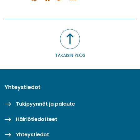
WhatsApissa
Facebookissa
Twitterissä
LinkedInissä
TAKAISIN YLÖS
Yhteystiedot
Tukipyynnöt ja palaute
Häiriötiedotteet
Yhteystiedot