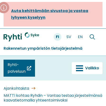
Siirry
sisältöön
Auta kehittämään sivustoa ja vastaa
lyhyeen kyselyyn
FI
SV
EN
Etusivu
Hae
sivustolt
Rakennetun ympäristön tietojärjestelmä
Ryhti-
Valikko
(siirryt
palveluun
toiseen
palveluun)
Ajankohtaista
MATTI kohtaa Ryhdin – Vantaa testaa järjestelmänsä
kaavatietomallia yhteentoimivaksi