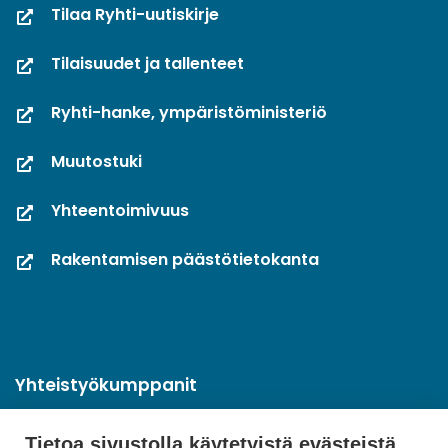
Tilaa Ryhti-uutiskirje
Tilaisuudet ja tallenteet
Ryhti-hanke, ympäristöministeriö
Muutostuki
Yhteentoimivuus
Rakentamisen päästötietokanta
Yhteistyökumppanit
Tietoa sivustolla käytetyistä evästeistä