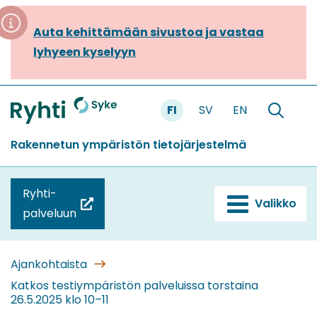
Siirry
sisältöön
Auta kehittämään sivustoa ja vastaa
lyhyeen kyselyyn
FI
SV
EN
Etusivu
Hae
sivustolt
Rakennetun ympäristön tietojärjestelmä
Ryhti-
Valikko
(siirryt
palveluun
toiseen
palveluun)
Ajankohtaista
Katkos testiympäristön palveluissa torstaina
26.5.2025 klo 10–11