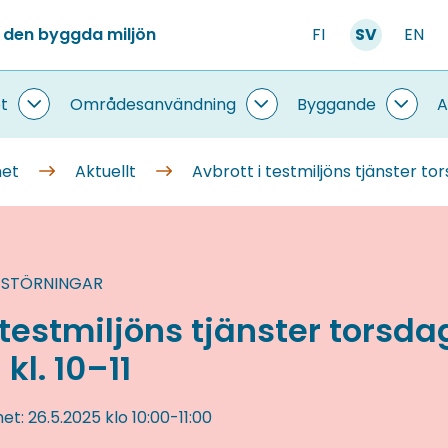
 den byggda miljön
FI
SV
EN
t
Områdesanvändning
Byggande
A
Information
Områdesanvändning
Bygg
om
undersidor
under
systemet
met
Aktuellt
Avbrott i testmiljöns tjänster tor
undersidor
 STÖRNINGAR
 testmiljöns tjänster torsd
kl. 10–11
het:
26.5.2025
klo 10:00
-
11:00