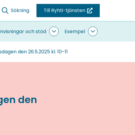
Sökning
Till Ryhti-tjänsten
(du
blir
omdirigerad
nvisningar och stöd
Exempel
ande
Anvisningar
Exempel
till
sidor
och
undersidor
stöd
en
sdagen den 26.5.2025 kl. 10–11
undersidor
annan
tjänst)
agen den