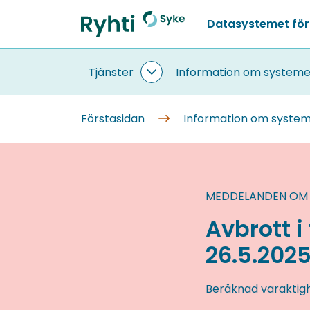
Gå
Datasystemet för
till
Förstasidan
innehållet
Tjänster
Information om systeme
Tjänster
undersidor
Förstasidan
Information om syste
MEDDELANDEN OM
Avbrott i
26.5.2025 
Beräknad varaktig