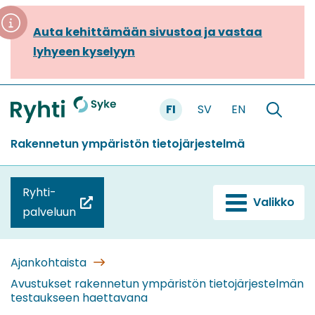
Siirry
sisältöön
Auta kehittämään sivustoa ja vastaa
lyhyeen kyselyyn
FI
SV
EN
Etusivu
Hae
sivustolt
Rakennetun ympäristön tietojärjestelmä
Ryhti-
Valikko
(siirryt
palveluun
toiseen
palveluun)
Ajankohtaista
Avustukset rakennetun ympäristön tietojärjestelmän
testaukseen haettavana