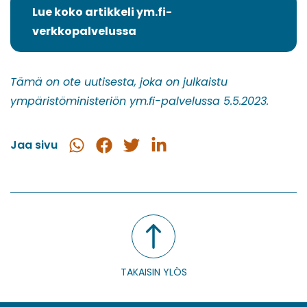
Lue koko artikkeli ym.fi-
(siirryt
verkkopalvelussa
toiseen
palveluun)
Tämä on ote uutisesta, joka on julkaistu
ympäristöministeriön ym.fi-palvelussa 5.5.2023.
Jaa sivu
Jaa
Jaa
Jaa
Jaa
WhatsApissa
Facebookissa
Twitterissä
LinkedInissä
TAKAISIN YLÖS