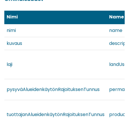
Nimi
Name
nimi
name
kuvaus
descript
laji
landUseR
pysyväAlueidenkäytönRajoituksenTunnus
permanen
tuottajanAlueidenkäytönRajoituksenTunnus
producer