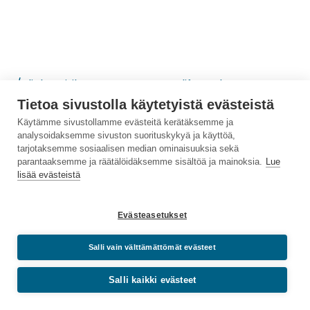
/elinkaaritila
lifeCycleStatus
Tietoa sivustolla käytetyistä evästeistä
Käytämme sivustollamme evästeitä kerätäksemme ja
analysoidaksemme sivuston suorituskykyä ja käyttöä,
tarjotaksemme sosiaalisen median ominaisuuksia sekä
parantaaksemme ja räätälöidäksemme sisältöä ja mainoksia.
Lue
lisää evästeistä
Evästeasetukset
Salli vain välttämättömät evästeet
/hyväksymispäivämäärä
approvalDate
Salli kaikki evästeet