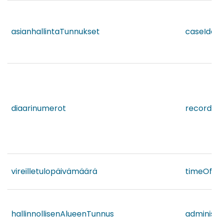
asianhallintaTunnukset
caseIden
diaarinumerot
recordN
vireilletulopäivämäärä
timeOfIni
hallinnollisenAlueenTunnus
administ