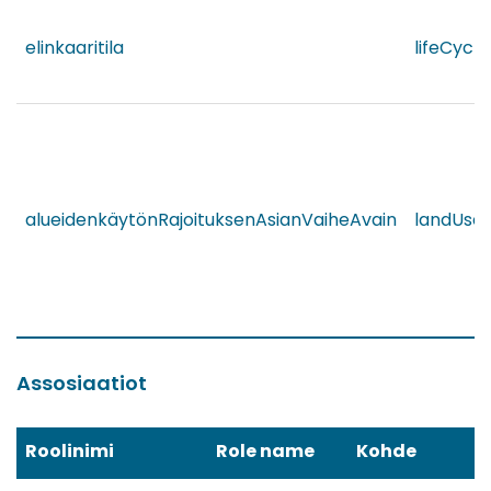
elinkaaritila
lifeCycl
alueidenkäytönRajoituksenAsianVaiheAvain
landUseR
Assosiaatiot
Roolinimi
Role name
Kohde