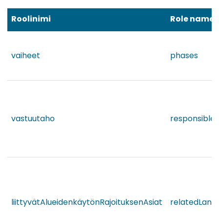
Roolinimi
Role name
vaiheet
phases
vastuutaho
responsible
liittyvätAlueidenkäytönRajoituksenAsiat
relatedLand