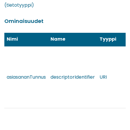
(tietotyyppi)
Ominaisuudet
Nimi
Name
Tyyppi
asiasananTunnus
descriptorIdentifier
URI