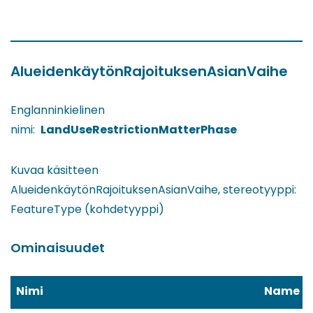
AlueidenkäytönRajoituksenAsianVaihe
Englanninkielinen
nimi:
LandUseRestrictionMatterPhase
Kuvaa käsitteen
AlueidenkäytönRajoituksenAsianVaihe, stereotyyppi:
FeatureType (kohdetyyppi)
Ominaisuudet
Nimi
Name