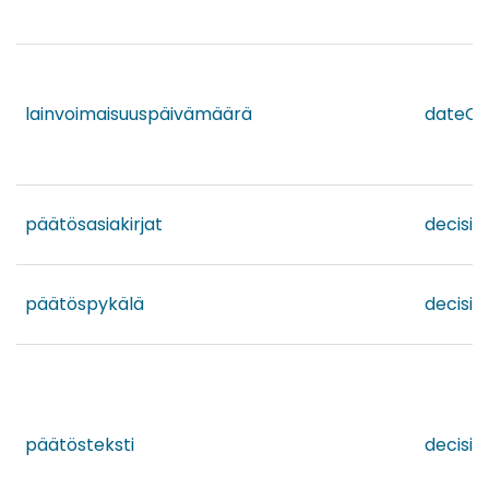
lainvoimaisuuspäivämäärä
dateOfV
päätösasiakirjat
decisi
päätöspykälä
decisio
päätösteksti
decisio