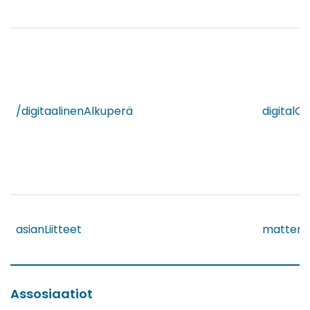
/digitaalinenAlkuperä
digitalOr
asianLiitteet
matterA
Assosiaatiot