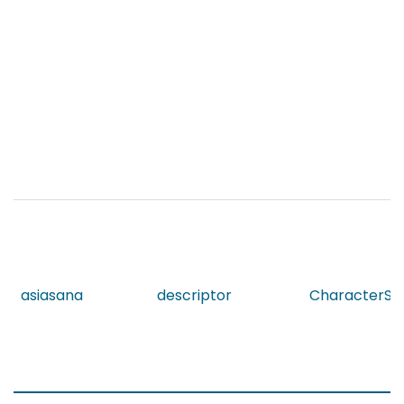
asiasana
descriptor
CharacterStr