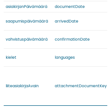
asiakirjanPäivämäärä
documentDate
saapumispäivämäärä
arrivedDate
vahvistuspäivämäärä
confirmationDate
kielet
languages
liiteasiakirjaAvain
attachmentDocumentKey