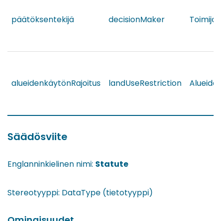
päätöksentekijä
decisionMaker
Toimija
alueidenkäytönRajoitus
landUseRestriction
Alueide
Säädösviite
Englanninkielinen nimi:
Statute
Stereotyyppi: DataType (tietotyyppi)
Ominaisuudet