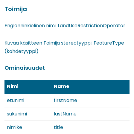
Toimija
Englanninkielinen nimi: LandUseRestrictionOperator
Kuvaa käsitteen Toimija stereotyyppi: FeatureType
(kohdetyyppi)
Ominaisuudet
Nimi
Name
etunimi
firstName
sukunimi
lastName
nimike
title