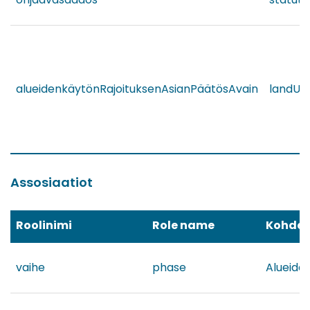
alueidenkäytönRajoituksenAsianPäätösAvain
landUs
Assosiaatiot
Roolinimi
Role name
Kohde
vaihe
phase
Alueide