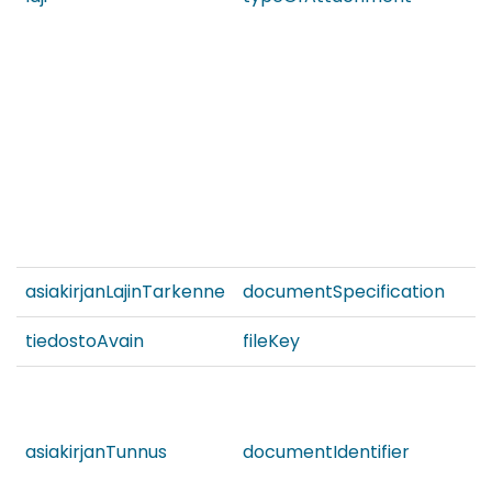
asiakirjanLajinTarkenne
documentSpecification
tiedostoAvain
fileKey
asiakirjanTunnus
documentIdentifier