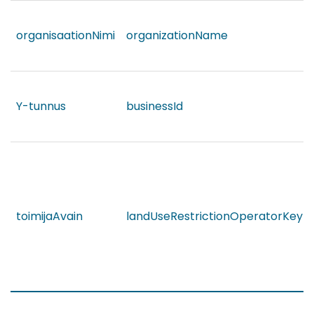
organisaationNimi
organizationName
Y-tunnus
businessId
toimijaAvain
landUseRestrictionOperatorKey