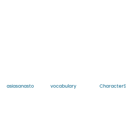
asiasanasto
vocabulary
CharacterStr