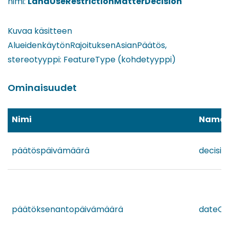
nimi:
LandUseRestriction
MatterDecision
Kuvaa käsitteen
AlueidenkäytönRajoituksenAsianPäätös,
stereotyyppi: FeatureType (kohdetyyppi)
Ominaisuudet
Nimi
Name
päätöspäivämäärä
decisi
päätöksenantopäivämäärä
dateOf