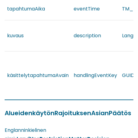
tapahtumaAika
eventTime
TM_Ob
kuvaus
description
Langu
käsittelytapahtumaAvain
handlingEventKey
GUID
AlueidenkäytönRajoituksenAsianPäätös
Englanninkielinen