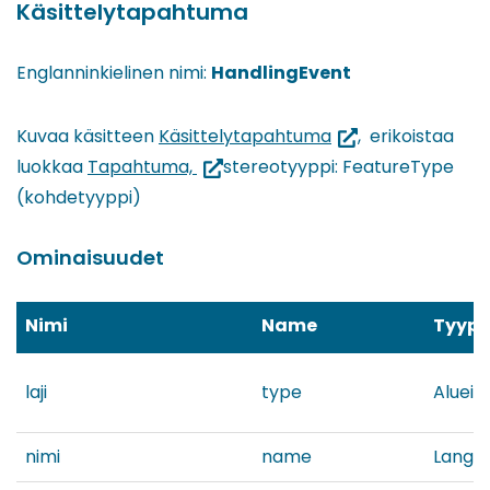
Käsittelytapahtuma
Englanninkielinen nimi:
HandlingEvent
(siirryt
Kuvaa käsitteen
Käsittelytapahtuma
, erikoistaa
(siirryt
toiseen
luokkaa
Tapahtuma,
stereotyyppi: FeatureType
toiseen
palveluun)
(kohdetyyppi)
palveluun)
Ominaisuudet
Nimi
Name
Tyypp
laji
type
Alueid
nimi
name
Langu