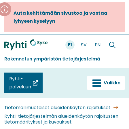
Siirry
sisältöön
Auta kehittämään sivustoa ja vastaa
lyhyeen kyselyyn
FI
SV
EN
Etusivu
Hae
sivustolt
Rakennetun ympäristön tietojärjestelmä
Ryhti-
Valikko
(siirryt
palveluun
toiseen
palveluun)
Tietomallimuotoiset alueidenkäytön rajoitukset
Ryhti-tietojärjestelmän alueidenkäytön rajoitusten
tietomääritykset ja kuvaukset