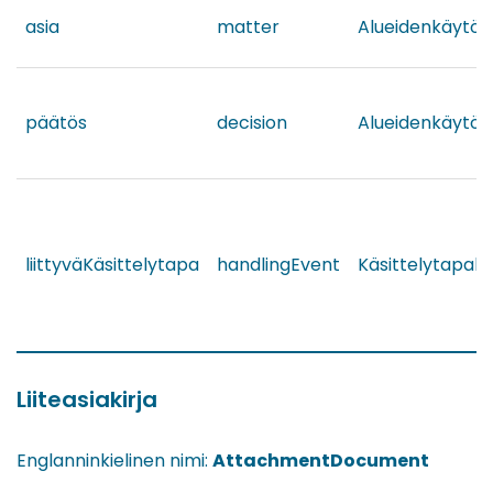
asia
matter
Alueidenkäytön
päätös
decision
Alueidenkäytön
liittyväKäsittelytapa
handlingEvent
Käsittelytapah
Liiteasiakirja
Englanninkielinen nimi:
AttachmentDocument