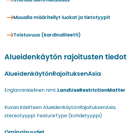
Muualla määritellyt luokat ja tietotyypit
Toistuvuus (kardinaliteetti)
Alueidenkäytön rajoitusten tiedot
AlueidenkäytönRajoituksenAsia
Englanninkielinen nimi:
LandUseRestrictionMatter
Kuvaa käsitteen AlueidenkäytönRajoituksenAsia,
stereotyyppi: FeatureType (kohdetyyppi)
Ominaisuudet