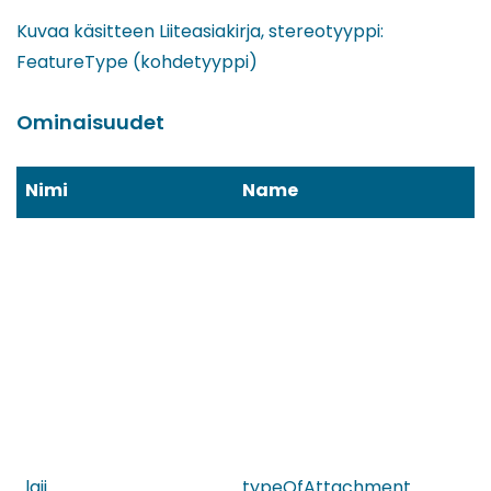
Kuvaa käsitteen Liiteasiakirja, stereotyyppi:
FeatureType (kohdetyyppi)
Ominaisuudet
Nimi
Name
laji
typeOfAttachment