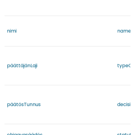
nimi
name
päättäjänLaji
typeOf
päätösTunnus
decisio
ohjaavasäädös
statute