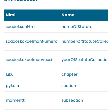
Nimi
Name
säädöksenNimi
nameOfStatute
säädöskokoelmanNumero
numberOfStatuteCollect
säädöskokoelmanVuosi
yearOfStatuteCollection
luku
chapter
pykälä
section
momentti
subsection