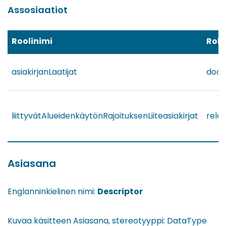
Assosiaatiot
Roolinimi
Rol
asiakirjanLaatijat
docu
liittyvätAlueidenkäytönRajoituksenLiiteasiakirjat
rela
Asiasana
Englanninkielinen nimi:
Descriptor
Kuvaa käsitteen Asiasana, stereotyyppi: DataType