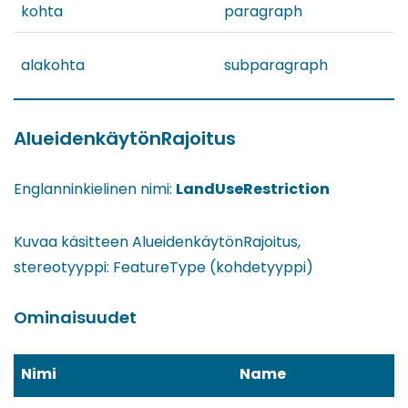
kohta
paragraph
alakohta
subparagraph
AlueidenkäytönRajoitus
Englanninkielinen nimi:
LandUseRestriction
Kuvaa käsitteen AlueidenkäytönRajoitus,
stereotyyppi: FeatureType (kohdetyyppi)
Ominaisuudet
Nimi
Name