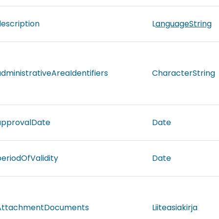
escription
L
anguageString
dministrativeAreaIdentifiers
CharacterString
approvalDate
Date
eriodOfValidity
Date
AttachmentDocuments
Liiteasiakirja