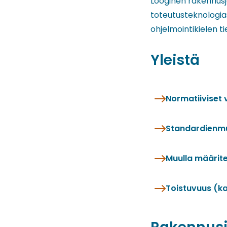
Looginen rakennusj
toteutusteknologias
ohjelmointikielen t
Yleistä
Normatiiviset 
Standardienm
Muulla määritel
Toistuvuus (ka