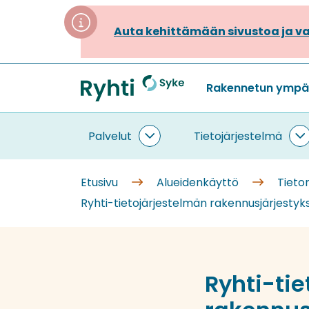
Siirry
sisältöön
Auta kehittämään sivustoa ja va
Rakennetun ympäri
Etusivu
Palvelut
Tietojärjestelmä
Palvelut
T
alasivut
a
Etusivu
Alueidenkäyttö
Tieto
Ryhti-tietojärjestelmän rakennusjärjestyk
Ryhti-ti