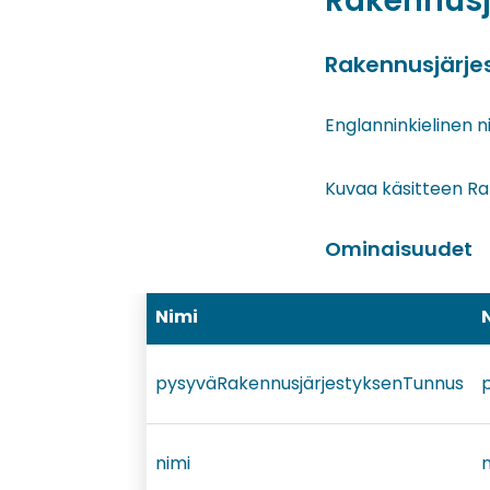
Rakennusj
Rakennusjärje
Englanninkielinen n
Kuvaa käsitteen Ra
Ominaisuudet
Nimi
pysyväRakennusjärjestyksenTunnus
p
nimi