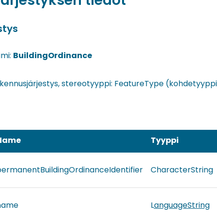
ärjestyksen tiedot
stys
imi:
BuildingOrdinance
kennusjärjestys, stereotyyppi: FeatureType (kohdetyyppi
Name
Tyyppi
ermanentBuildingOrdinanceIdentifier
CharacterString
name
L
anguageString