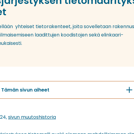
järjestyksen tietomäärityks
et
tellään yhteiset tietorakenteet, joita sovelletaan rakennu
n ilmaisemiseen laadittujen koodistojen sekä elinkaari-
ukaisesti.
Tämän sivun aiheet
024,
sivun muutoshistoria