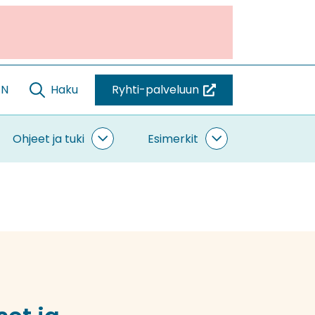
EN
Haku
Ryhti-palveluun
(siirryt
toiseen
palveluun)
Ohjeet ja tuki
Esimerkit
ntaminen
Ohjeet
Esimerkit
vut
ja
alasivut
tuki
alasivut