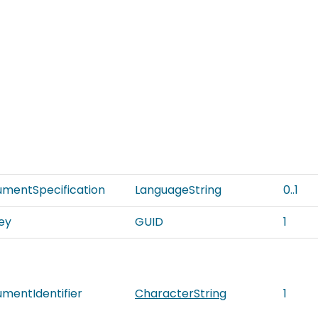
mentSpecification
LanguageString
0..1
Key
GUID
1
mentIdentifier
CharacterString
1