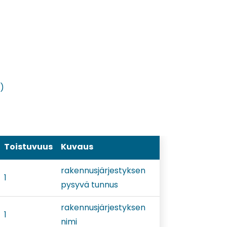
)
Toistuvuus
Kuvaus
rakennusjärjestyksen
1
pysyvä tunnus
rakennusjärjestyksen
1
nimi