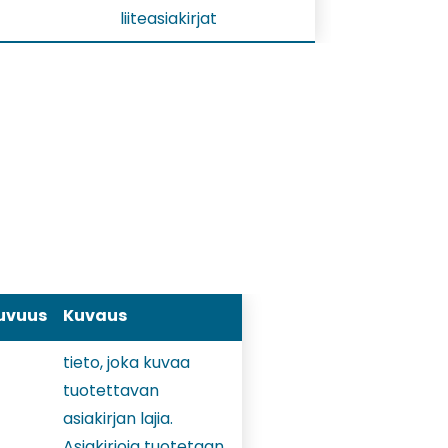
liiteasiakirjat
uvuus
Kuvaus
tieto, joka kuvaa
tuotettavan
asiakirjan lajia.
Asiakirjoja tuotetaan