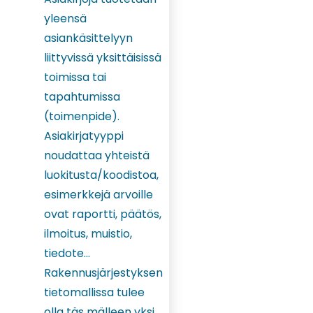
yleensä
asiankäsittelyyn
liittyvissä yksittäisissä
toimissa tai
tapahtumissa
(toimenpide).
Asiakirjatyyppi
noudattaa yhteistä
luokitusta/koodistoa,
esimerkkejä arvoille
ovat raportti, päätös,
ilmoitus, muistio,
tiedote…
Rakennusjärjestyksen
tietomallissa tulee
olla täs mälleen yksi