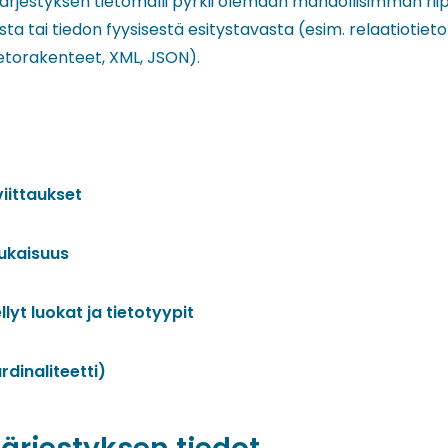
ärjestyksen tietomalli pyrkii olemaan mahdollisimman ri
ta tai tiedon fyysisestä esitystavasta (esim. relaatiotieto
ietorakenteet, XML, JSON).
viittaukset
ukaisuus
lyt luokat ja tietotyypit
rdinaliteetti)