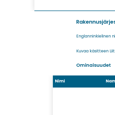
Rakennusjärjes
Englanninkielinen n
Kuvaa käsitteen Lii
Ominaisuudet
Nimi
Na