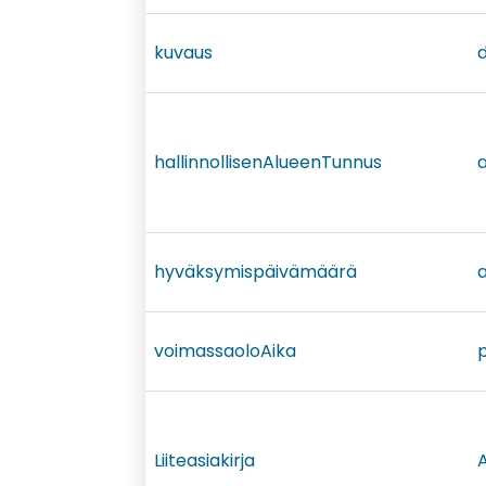
kuvaus
d
hallinnollisenAlueenTunnus
a
hyväksymispäivämäärä
voimassaoloAika
p
Liiteasiakirja