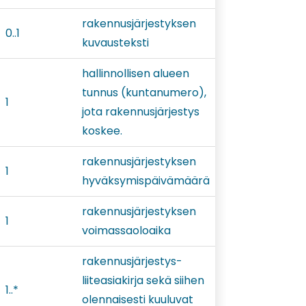
rakennusjärjestyksen
0..1
kuvausteksti
hallinnollisen alueen
tunnus (kuntanumero),
1
jota rakennusjärjestys
koskee.
rakennusjärjestyksen
1
hyväksymispäivämäärä
rakennusjärjestyksen
1
voimassaoloaika
rakennusjärjestys-
liiteasiakirja sekä siihen
1..*
olennaisesti kuuluvat