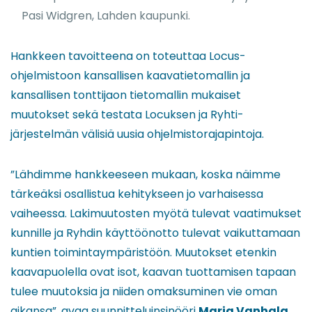
Pasi Widgren, Lahden kaupunki.
Hankkeen tavoitteena on toteuttaa Locus-
ohjelmistoon kansallisen kaavatietomallin ja
kansallisen tonttijaon tietomallin mukaiset
muutokset sekä testata Locuksen ja Ryhti-
järjestelmän välisiä uusia ohjelmistorajapintoja.
”Lähdimme hankkeeseen mukaan, koska näimme
tärkeäksi osallistua kehitykseen jo varhaisessa
vaiheessa. Lakimuutosten myötä tulevat vaatimukset
kunnille ja Ryhdin käyttöönotto tulevat vaikuttamaan
kuntien toimintaympäristöön. Muutokset etenkin
kaavapuolella ovat isot, kaavan tuottamisen tapaan
tulee muutoksia ja niiden omaksuminen vie oman
aikansa”, avaa suunnitteluinsinööri
Maria Vanhala
,