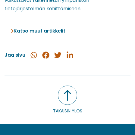
vaikuttavat rakennetun ympäristön
tietojärjestelmän kehittämiseen.
Katso muut artikkelit
Jaa sivu
Jaa
Jaa
Jaa
Jaa
WhatsApissa
Facebookissa
Twitterissä
LinkedInissä
TAKAISIN YLÖS