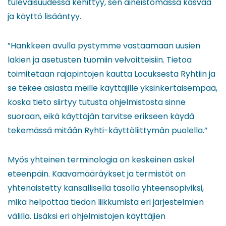
tulevaisuudessa kehittyy, sen aineistomassa kasvaa
ja käyttö lisääntyy.
”Hankkeen avulla pystymme vastaamaan uusien
lakien ja asetusten tuomiin velvoitteisiin. Tietoa
toimitetaan rajapintojen kautta Locuksesta Ryhtiin ja
se tekee asiasta meille käyttäjille yksinkertaisempaa,
koska tieto siirtyy tutusta ohjelmistosta sinne
suoraan, eikä käyttäjän tarvitse erikseen käydä
tekemässä mitään Ryhti-käyttöliittymän puolella.”
Myös yhteinen terminologia on keskeinen askel
eteenpäin. Kaavamääräykset ja termistöt on
yhtenäistetty kansallisella tasolla yhteensopiviksi,
mikä helpottaa tiedon liikkumista eri järjestelmien
välillä. Lisäksi eri ohjelmistojen käyttäjien