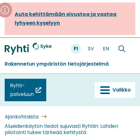
Siirry
sisältöön
Auta kehittämään sivustoa ja vastaa
lyhyeen kyselyyn
FI
SV
EN
Etusivu
Hae
sivustolt
Rakennetun ympäristön tietojärjestelmä
Ryhti-
Valikko
(siirryt
palveluun
toiseen
palveluun)
Ajankohtaista
Alueidenkäytön tiedot sujuvasti Ryhtiin: Lahden
pilotointi tukee tärkeää kehitystä