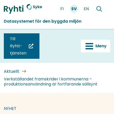
Gå
FI
SV
EN
till
Förstasidan
Söka
innehållet
Datasystemet för den byggda miljön
Till
Ryhti-
Meny
(du
tjänsten
blir
omdirigerad
till
Aktuellt
en
Verkställandet framskrider i kommunerna –
produktionsanvändning är fortfarande sällsynt
annan
tjänst)
NYHET