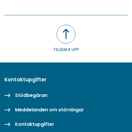
i
på
på
på
WhatsApp
Facebook
Twitter
LinkedIn
TILLBAKA UPP
Kontaktupgifter
Stödbegäran
Meddelanden om störningar
Kontaktupgifter