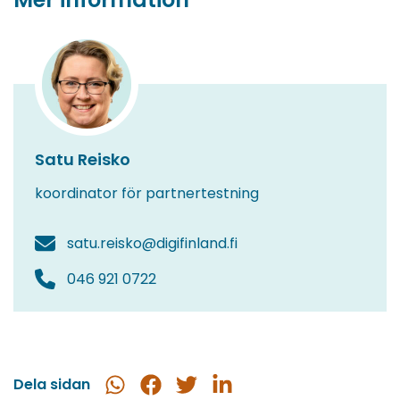
Satu Reisko
koordinator för partnertestning
satu.reisko@digifinland.fi
046 921 0722
Dela sidan
Dela
Dela
Dela
Dela