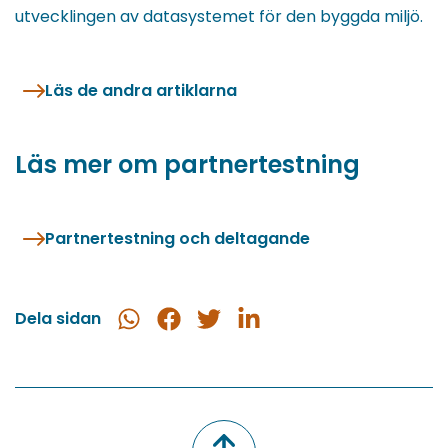
utvecklingen av datasystemet för den byggda miljö.
Läs de andra artiklarna
Läs mer om partnertestning
Partnertestning och deltagande
Dela sidan
Dela
Dela
Dela
Dela
i
på
på
på
WhatsApp
Facebook
Twitter
LinkedIn