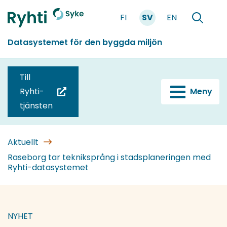
Gå
FI
SV
EN
till
Förstasidan
Söka
innehållet
Datasystemet för den byggda miljön
Till
Ryhti-
Meny
(du
tjänsten
blir
omdirigerad
till
Aktuellt
en
Raseborg tar tekniksprång i stadsplaneringen med
Ryhti-datasystemet
annan
tjänst)
NYHET